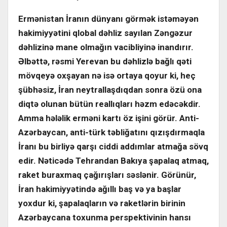
Ermənistan İranın dünyanı görmək istəməyən
hakimiyyətini qlobal dəhliz sayılan Zəngəzur
dəhlizinə mane olmağın vacibliyinə inandırır.
Əlbəttə, rəsmi Yerevan bu dəhlizlə bağlı qəti
mövqeyə oxşayan nə isə ortaya qoyur ki, heç
şübhəsiz, İran neytrallaşdıqdan sonra özü ona
diqtə olunan bütün reallıqları həzm edəcəkdir.
Amma hələlik erməni kartı öz işini görür. Anti-
Azərbaycan, anti-türk təbliğatını qızışdırmaqla
İranı bu birliyə qarşı ciddi addımlar atmağa sövq
edir. Nəticədə Tehrandan Bakıya şapalaq atmaq,
raket buraxmaq çağırışları səslənir. Görünür,
İran hakimiyyətində ağıllı baş və ya başlar
yoxdur ki, şapalaqların və raketlərin birinin
Azərbaycana toxunma perspektivinin hansı