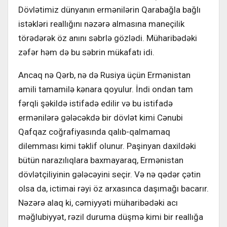
Dövlətimiz dünyanın ermənilərin Qarabağla bağlı
istəkləri reallığını nəzərə almasına maneçilik
törədərək öz anını səbrlə gözlədi. Müharibədəki
zəfər həm də bu səbrin mükafatı idi.
Ancaq nə Qərb, nə də Rusiya üçün Ermənistan
amili tamamilə kənara qoyulur. İndi ondan tam
fərqli şəkildə istifadə edilir və bu istifadə
ermənilərə gələcəkdə bir dövlət kimi Cənubi
Qafqaz coğrafiyasında qalıb-qalmamaq
dilemması kimi təklif olunur. Paşinyan daxildəki
bütün narazılıqlara baxmayaraq, Ermənistan
dövlətçiliyinin gələcəyini seçir. Və nə qədər çətin
olsa da, ictimai rəyi öz arxasınca daşımağı bacarır.
Nəzərə alaq ki, cəmiyyəti müharibədəki acı
məğlubiyyət, rəzil duruma düşmə kimi bir reallığa