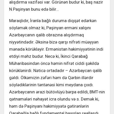
alışdırma vəzifəsi var. Görünən budur ki, baş nazir
N.Paşinyan bunu edə bilir…
Maraqlıdır, İranla bağlı duruma diqqət edərkən
söyləmək olmaz ki, Paşinyan erməni xalqını
Azərbaycanın qalib obrazına alışdırmaq
niyyətindədir. Əksinə bizə qarşı nifrəti müəyyən
mənada körükləyir. Ermənistan hakimiyyətinin indi
etdiyi məhz budur. Necə ki, İkinci Qarabağ
Müharibəsindən öncə həmin nifrət ciddi şəkildə
körüklənirdi. Nəticə ortadadır – Azərbaycan qalib
gəldi. Ölkəmizin zəfəri həm də Qərbin illərdir
söylədiklərinin təntənəsi kimi meydana çıxdı.
Azərbaycanın ərazi bütövlüyü bərpa edildi, BMT-nin
qətnamələri nəhayət icra olundu və s. Demək ki,
həm də Paşinyanı hakimiyyətə gətirənlərin
Qarabağla bağlı fundamental baxışları reallaşdı.