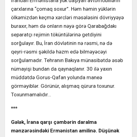
İrandan Ermənistana yük daşıyan avtomobillərin
çarxlarına “çomaq soxur”. Həm həmin yüklərin
ölkəmizdən keçmə xərcləri məsələsini dövriyyəyə
buraxır, həm də onların nəyə görə Qarabağdakı
separatçı rejimin töküntülərinə getdiyini
sorğulayır. Bu, İran dövlətinin nə rəsmi, nə də
qeyri-rəsmi şəkildə həzm edə bilməyəcəyi
sorğulamadır. Tehranın Bakıya münasibətdə əsəb
nümayişi bundan da qaynaqlanır. 30 ilə yaxın
müddətdə Gorus-Qafan yolunda maneə
görməyiblər. Görünür, alışmaq qürura toxunur.
Toxunmamalıdır…
***
Gələk, İrana qarşı çəmbərin daralma
mənzərəsindəki Ermənistan amilinə. Düşünək