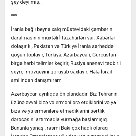
şey deyilmiş…
***
İranla bağlı beynəlxalq müstəvidəki çəmbərin
daralmasının müxtəlif təzahürləri var. Xəbərlər
dolaşır ki, Pakistan və Türkiyə İranla sərhəddə
qoşun toplayır, Türkiyə, Azərbaycan, Gürcüstan
birgə hərbi təlimlər keçirir, Rusiya ənənəvi tədbirli
seyrçi mövqeyini qoruyub saxlayır. Hələ İsrail
amilindən danışmıram.
Azərbaycan ayrılıqda ön plandadır. Biz Tehranın
üzünə əvvəl bizə və ermənilərə etdiklərini və ya
bizə və ya ermənilərə etmədiklərini sərtlik
dərəcəsini artırmaqla vurmağa başlamışıq.
Bununla yanaşı, rəsmi Bakı çox haqlı olaraq