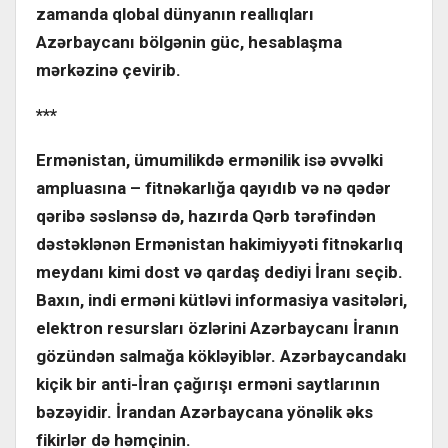
zamanda qlobal dünyanın reallıqları
Azərbaycanı bölgənin güc, hesablaşma
mərkəzinə çevirib.
***
Ermənistan, ümumilikdə ermənilik isə əvvəlki
ampluasına – fitnəkarlığa qayıdıb və nə qədər
qəribə səslənsə də, hazırda Qərb tərəfindən
dəstəklənən Ermənistan hakimiyyəti fitnəkarlıq
meydanı kimi dost və qardaş dediyi İranı seçib.
Baxın, indi erməni kütləvi informasiya vasitələri,
elektron resursları özlərini Azərbaycanı İranın
gözündən salmağa kökləyiblər. Azərbaycandakı
kiçik bir anti-İran çağırışı erməni saytlarının
bəzəyidir. İrandan Azərbaycana yönəlik əks
fikirlər də həmçinin.