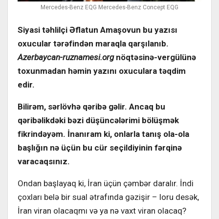
Mercedes-Benz EQG Mercedes-Benz Concept EQG
Siyasi təhlilçi Əflatun Amaşovun bu yazısı
oxucular tərəfindən maraqla qarşılanıb.
Azerbaycan-ruznamesi.org
nöqtəsinə-vergülünə
toxunmadan həmin yazını oxuculara təqdim
edir.
Bilirəm, sərlövhə qəribə gəlir. Ancaq bu
qəribəlikdəki bəzi düşüncələrimi bölüşmək
fikrindəyəm. İnanıram ki, onlarla tanış ola-ola
başlığın nə üçün bu cür seçildiyinin fərqinə
varacaqsınız.
Ondan başlayaq ki, İran üçün çəmbər daralır. İndi
çoxları belə bir sual ətrafında gəzişir – loru desək,
İran viran olacaqmı və ya nə vaxt viran olacaq?