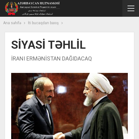
Ana səhifə
İti bucaqdan baxış
SİYASİ TƏHLİL
İRANI ERMƏNİSTAN DAĞIDACAQ