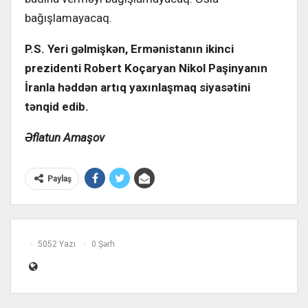
bağışlamayacaq.
P.S. Yeri gəlmişkən, Ermənistanın ikinci
prezidenti Robert Koçaryan Nikol Paşinyanın
İranla həddən artıq yaxınlaşmaq siyasətini
tənqid edib.
Əflatun Amaşov
Paylaş
5052 Yazı
0 Şərh