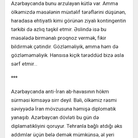
Azərbaycanda bunu arzulayan kütlə var. Amma
ölkəmizdə məsələnin müxtəlif tərəflərini düşünən,
haradasa ehtiyatlı kimi görünən ziyalı kontingentin
tərkibi də azlıq təşkil etmir. Əslində isə bu
məsələdə birmənalı proqnoz vermək, fikir
bildirmək çətindir. Gözləməliyik, amma həm də
gözləməməliyik. Hansısa kiçik tərəddüd bizə əsla
sərf etmir…
***
Azərbaycanda anti-İran ab-havasının hökm
sürməsi kimsəyə sirr deyil. Bəli, ölkəmiz rəsmi
səviyyədə İran mövzusuna həmişə diplomatik
yanaşıb. Azərbaycan dövləti bu gün də
diplamatikliyini qoruyur. Tehranla bağlı atdığı əks
addımlar üçün belə demək mümkünsə, əl yeri