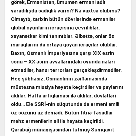
görək, Ermənistan, ümumən erməni adlı
yaradılışda sadiqlik varmı? Nə vaxtsa olubmu?
Olmayıb, tarixin bütün dövrlərində ermənilər
qlobal oyunların icraçısına çevriliblər,
xəyanətkar kimi tanınıblar. Əlbəttə, onlar öz
maraqlarını da ortaya qoyan icraçılar olublar.
Baxın, Osmanlı İmperiyasına qarşı XIX əsrin
sonu – XX əsrin əvvəllərindəki oyunda nələri
etmədilər, hansı terrorları gerçəkləşdirmədilər.
Heç şübhəsiz, Osmanlının zəifləməsində
müstəsna missiya həyata keçirdilər və paylarını
aldılar. Hətta artıqlaması ilə aldılar, dövlətləri
oldu… Elə SSRİ-nin süqutunda da erməni amili
öz sözünü az demədi. Bütün fitnə-fəsadlar
məhz ermənilərin əli ilə həyata keçirildi.
Qarabağ münaqişəsindən tutmuş Sumqayıt