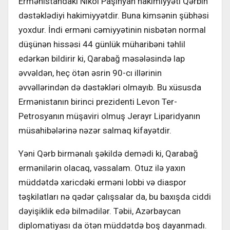
Ermənistandakı Nikol Paşinyan hakimiyyəti Qərbin
dəstəklədiyi hakimiyyətdir. Buna kimsənin şübhəsi
yoxdur. İndi erməni cəmiyyətinin nisbətən normal
düşünən hissəsi 44 günlük müharibəni təhlil
edərkən bildirir ki, Qarabağ məsələsində lap
əvvəldən, heç ötən əsrin 90-cı illərinin
əvvəllərindən də dəstəkləri olmayıb. Bu xüsusda
Ermənistanın birinci prezidenti Levon Ter-
Petrosyanın müşaviri olmuş Jerayr Liparidyanın
müsahibələrinə nəzər salmaq kifayətdir.
Yəni Qərb birmənalı şəkildə demədi ki, Qarabağ
ermənilərin olacaq, vəssalam. Otuz ilə yaxın
müddətdə xaricdəki erməni lobbi və diaspor
təşkilatları nə qədər çalışsalar da, bu baxışda ciddi
dəyişiklik edə bilmədilər. Təbii, Azərbaycan
diplomatiyası da ötən müddətdə boş dayanmadı.