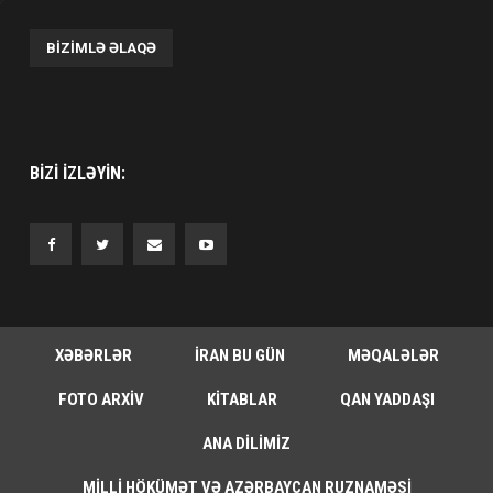
BIZIMLƏ ƏLAQƏ
BIZI IZLƏYIN:
XƏBƏRLƏR
İRAN BU GÜN
MƏQALƏLƏR
FOTO ARXIV
KITABLAR
QAN YADDAŞI
ANA DILIMIZ
MILLI HÖKÜMƏT VƏ AZƏRBAYCAN RUZNAMƏSI