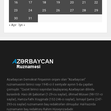
16
17
18
19
20
21
22
23
24
25
26
27
28
29
30
31
« Apr
İyn »
Azərbaycan Demokrat Firqəsinin orqanı olan “Azərbaycan”
ruznaməsinin birinci sayı 1945-ci il sentyabr ayının 5-də çapdan
çıxmışdır. “Qəzet birinci sayından başlayaraq Azərbaycan dilində
buraxılırdı. Hacı Əli Şəbüstəri (1-29-cu saylar), Əhməd Müsəvi (98-151-ci
saylar), Həmzə Fəthi Xoşginabi (152-246-cı saylar), İsmayıl Şəms (247-
293-cü saylar) ruznamənin baş redaktorları olmuşdur. Hal-hazırda
ruznamənin baş redaktoru Rəhim Hüseynzadədir.