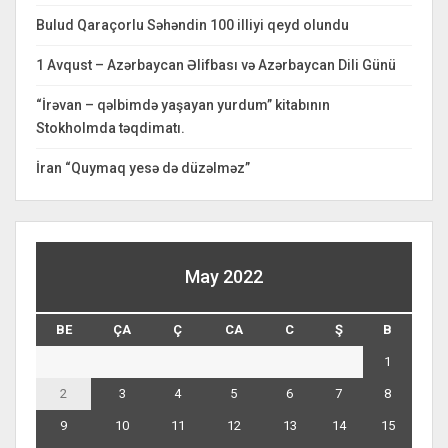
Bulud Qaraçorlu Səhəndin 100 illiyi qeyd olundu
1 Avqust – Azərbaycan Əlifbası və Azərbaycan Dili Günü
“İrəvan – qəlbimdə yaşayan yurdum” kitabının
Stokholmda təqdimatı.
İran “Quymaq yesə də düzəlməz”
May 2022
BE
ÇA
Ç
CA
C
Ş
B
1
2
3
4
5
6
7
8
9
10
11
12
13
14
15