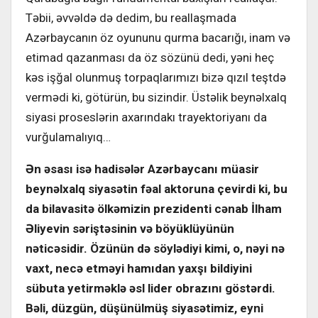
Təbii, əvvəldə də dedim, bu reallaşmada
Azərbaycanın öz oyununu qurma bacarığı, inam və
etimad qazanması da öz sözünü dedi, yəni heç
kəs işğal olunmuş torpaqlarımızı bizə qızıl teştdə
vermədi ki, götürün, bu sizindir. Üstəlik beynəlxalq
siyasi proseslərin axarındakı trayektoriyanı da
vurğulamalıyıq…
Ən əsası isə hadisələr Azərbaycanı müasir
beynəlxalq siyasətin fəal aktoruna çevirdi ki, bu
da bilavasitə ölkəmizin prezidenti cənab İlham
Əliyevin səriştəsinin və böyüklüyünün
nəticəsidir. Özünün də söylədiyi kimi, o, nəyi nə
vaxt, necə etməyi hamıdan yaxşı bildiyini
sübuta yetirməklə əsl lider obrazını göstərdi.
Bəli, düzgün, düşünülmüş siyasətimiz, eyni