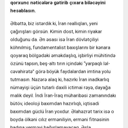
qorxunc nəticələrə gətirib çıxara biləcəyini
hesablasın.
Əlbəttə, biz istərdik ki, İran reallıqları, yeni
çağırışları görsün. Kimin dost, kimin riyakar
olduğunu da. Ən əsası isə İran dövlətçiliyi
köhnılmiş, fundamentalist baxışlarını bir kənara
qoyaraq bölgədəki əməkdaşlıq, işbirliyi mühitində
özünü tapsın, beş-altı tırın içindəki “yarpaqlı ləl-
cəvahirətə” görə böyük faydalardan imtina yolu
tutmasın. Nəzərə alaq ki, hazırkı İran inadkarlıq
nümayişi üçün tutarlı daxili ictimai rəyə, dayağa
malik deyil. İndi İran-İraq müharibəsi zamanındakı
bütöv, ideoloji baxımdan hazırlıqlı, iqtisadi
baxımdan güclü İran yoxdur. Əlahəzrət tarix isə o
boyda ölkəni cılız erməniliyin, erməni fitnəsinin
badına verməyi bağışlamayacaq. Əsla