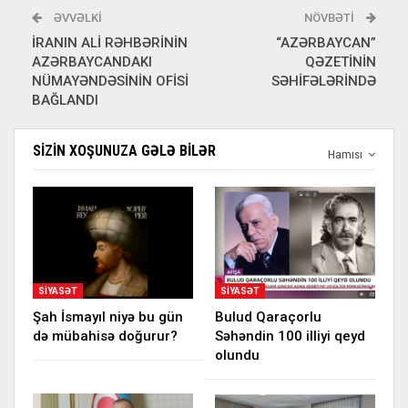
ƏVVƏLKI
NÖVBƏTI
İRANIN ALİ RƏHBƏRİNİN
“AZƏRBAYCAN”
AZƏRBAYCANDAKI
QƏZETİNİN
NÜMAYƏNDƏSİNİN OFİSİ
SƏHİFƏLƏRİNDƏ
BAĞLANDI
SIZIN XOŞUNUZA GƏLƏ BILƏR
Hamısı
SIYASƏT
SIYASƏT
Şah İsmayıl niyə bu gün
Bulud Qaraçorlu
də mübahisə doğurur?
Səhəndin 100 illiyi qeyd
olundu