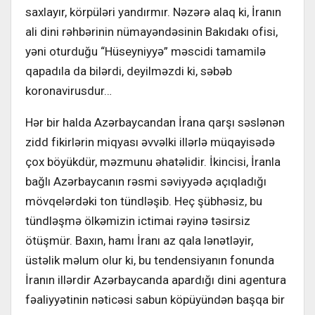
saxlayır, körpüləri yandırmır. Nəzərə alaq ki, İranın
ali dini rəhbərinin nümayəndəsinin Bakıdakı ofisi,
yəni oturduğu “Hüseyniyyə” məscidi tamamilə
qapadıla da bilərdi, deyilməzdi ki, səbəb
koronavirusdur…
Hər bir halda Azərbaycandan İrana qarşı səslənən
zidd fikirlərin miqyası əvvəlki illərlə müqayisədə
çox böyükdür, məzmunu əhatəlidir. İkincisi, İranla
bağlı Azərbaycanın rəsmi səviyyədə açıqladığı
mövqelərdəki ton tündləşib. Heç şübhəsiz, bu
tündləşmə ölkəmizin ictimai rəyinə təsirsiz
ötüşmür. Baxın, hamı İranı az qala lənətləyir,
üstəlik məlum olur ki, bu tendensiyanın fonunda
İranın illərdir Azərbaycanda apardığı dini agentura
fəaliyyətinin nəticəsi sabun köpüyündən başqa bir