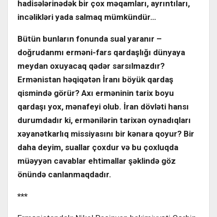
hadisələrinədək bir çox məqamları, ayrıntıları,
incəlikləri yada salmaq mümkündür…
Bütün bunların fonunda sual yaranır –
doğrudanmı erməni-fars qardaşlığı dünyaya
meydan oxuyacaq qədər sarsılmazdır?
Ermənistan həqiqətən İranı böyük qardaş
qismində görür? Axı erməninin tarix boyu
qardaşı yox, mənafeyi olub. İran dövləti hansı
durumdadır ki, ermənilərin tarixən oynadıqları
xəyanətkarlıq missiyasını bir kənara qoyur? Bir
daha deyim, suallar çoxdur və bu çoxluqda
müəyyən cavablar ehtimallar şəklində göz
önündə canlanmaqdadır.
***