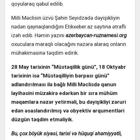
qoyularaq qəbul edilib.
Milli Məclisin üzvü Şahin Seyidzadə dəyişikliyin
nədən qaynaqlandığını Etikxeber.az saytına ətraflı
izah edib. Həmin yazını
azerbaycan-ruznamesi.org
oxuculara maraqlı olacağını nəzərə alaraq onların
mühakiməsinə təqdim edirik.
28 May tarixinin “Müstəqillik günü”, 18 Oktyabr
tarixinin isə “Müstəqilliyin bərpası günü”
adlandırılması ilə bağlı Milli Məclisdə qanun
layihəsini müzakirə edərkən bir sıra mühüm
məqamlara nəzər yetirməli, bu dəyişikliyi zəruri
edən əsaslandırılmış və obyektiv arqumentləri
düzgün təqdim etməliyik.
Bu, çox böyük siyasi, tarixi və hüquqi əhəmiyyətli,