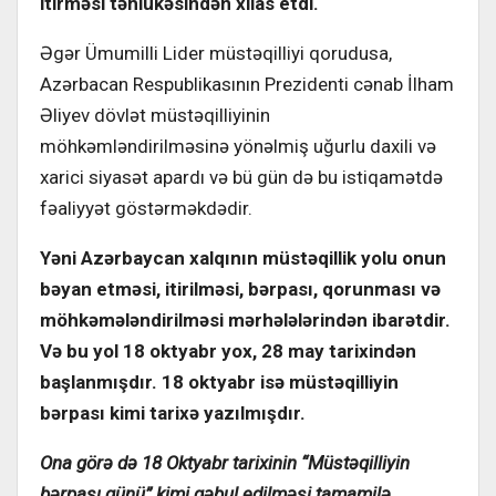
itirməsi təhlükəsindən xilas etdi.
Əgər Ümumilli Lider müstəqilliyi qorudusa,
Azərbacan Respublikasının Prezidenti cənab İlham
Əliyev dövlət müstəqilliyinin
möhkəmləndirilməsinə yönəlmiş uğurlu daxili və
xarici siyasət apardı və bü gün də bu istiqamətdə
fəaliyyət göstərməkdədir.
Yəni Azərbaycan xalqının müstəqillik yolu onun
bəyan etməsi, itirilməsi, bərpası, qorunması və
möhkəmələndirilməsi mərhələlərindən ibarətdir.
Və bu yol 18 oktyabr yox, 28 may tarixindən
başlanmışdır. 18 oktyabr isə müstəqilliyin
bərpası kimi tarixə yazılmışdır.
Ona görə də 18 Oktyabr tarixinin “Müstəqilliyin
bərpası günü” kimi qəbul edilməsi tamamilə