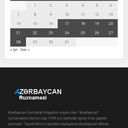
1
2
3
4
5
6
7
8
9
10
11
12
13
14
15
16
17
18
19
20
21
22
23
24
25
26
27
28
29
30
31
« İyn
Sen »
Azərbaycan Demokrat Firqəsinin orqanı olan “Azərbaycan”
ruznaməsinin birinci sayı 1945-ci il sentyabr ayının 5-də çapdan
çıxmışdır. “Qəzet birinci sayından başlayaraq Azərbaycan dilində