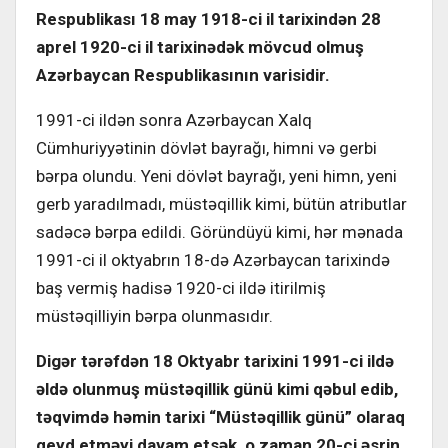
Respublikası 18 may 1918-ci il tarixindən 28
aprel 1920-ci il tarixinədək mövcud olmuş
Azərbaycan Respublikasının varisidir.
1991-ci ildən sonra Azərbaycan Xalq
Cümhuriyyətinin dövlət bayrağı, himni və gerbi
bərpa olundu. Yeni dövlət bayrağı, yeni himn, yeni
gerb yaradılmadı, müstəqillik kimi, bütün atributlar
sadəcə bərpa edildi. Göründüyü kimi, hər mənada
1991-ci il oktyabrın 18-də Azərbaycan tarixində
baş vermiş hadisə 1920-ci ildə itirilmiş
müstəqilliyin bərpa olunmasıdır.
Digər tərəfdən 18 Oktyabr tarixini 1991-ci ildə
əldə olunmuş müstəqillik günü kimi qəbul edib,
təqvimdə həmin tarixi “Müstəqillik günü” olaraq
qeyd etməyi davam etsək, o zaman 20-ci əsrin