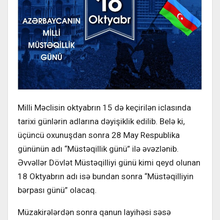
Milli Məclisin oktyabrın 15 də keçirilən iclasında
tarixi günlərin adlarına dəyişiklik edilib. Belə ki,
üçüncü oxunuşdan sonra 28 May Respublika
gününün adı “Müstəqillik günü” ilə əvəzlənib.
Əvvəllər Dövlət Müstəqilliyi günü kimi qeyd olunan
18 Oktyabrın adı isə bundan sonra “Müstəqilliyin
bərpası günü” olacaq.
Müzakirələrdən sonra qanun layihəsi səsə