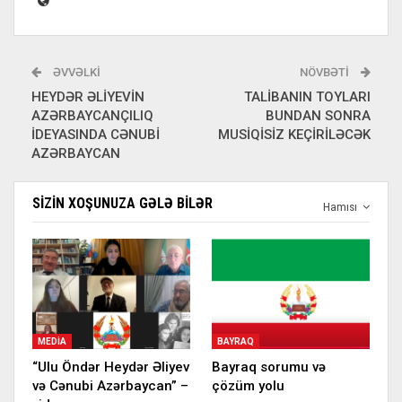
ƏVVƏLKI
NÖVBƏTI
HEYDƏR ƏLİYEVİN
TALİBANIN TOYLARI
AZƏRBAYCANÇILIQ
BUNDAN SONRA
İDEYASINDA CƏNUBİ
MUSİQİSİZ KEÇİRİLƏCƏK
AZƏRBAYCAN
SIZIN XOŞUNUZA GƏLƏ BILƏR
Hamısı
MEDIA
BAYRAQ
“Ulu Öndər Heydər Əliyev
Bayraq sorumu və
və Cənubi Azərbaycan” –
çözüm yolu