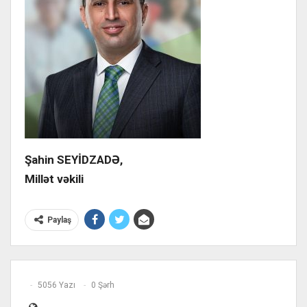
Şahin SEYİDZADƏ,
Millət vəkili
Paylaş
5056 Yazı
0 Şərh