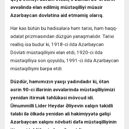
əvvəlində elan edilmiş müstəqilliyi müasir
Azərbaycan dovlətinə aid etməmiş olarıq.
Hər kəs bütün bu hadisələrə həm tarixi, həm haqq-
ədalət prizmasından düzgün yanaşmalıdır. Tarixi
reallıq isə budur ki, 1918-ci ildə Azərbaycan
Dövləti müstəqilliyini elan etdi, 1920-ci ildə
müstəqilliyə son qoyuldu, 1991-ci ildə Azərbaycan
müstəqilliyini bərpa etdi.
Düzdür, hamımızın yaxşı yadındadır ki, ötən
əsrin 90-ci illərinin əvvələrində müstəqilliyimizi
yenidən itirmək təhlükəsi mövcud idi.
Ümummilli Lider Heydər Əliyevin xalqın təkidli
tələbi ilə ölkədə yenidən ali hakimiyyətə gəlişi
Azərbaycan xalqını növbəti dəfə müstəqilliyinin