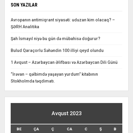
SON YAZILAR
Avropanın antimiqrant siyasəti: uduzan kim olacaq? –
ŞƏRH Analitika
Şah İsmayıl niyə bu gün də mübahisə doğurur?
Bulud Qaraçorlu Səhəndin 100 illiyi qeyd olundu
1 Avqust – Azərbaycan Əlifbası və Azərbaycan Dili Günü
“İrəvan – qəlbimdə yaşayan yurdum” kitabının
Stokholmda təqdimatı.
Avqust 2023
BE
ÇA
Ç
CA
C
Ş
B