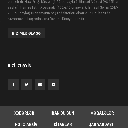
buraxılırdı. Hacı Əli Şəbüstəri (1-29-cu saylar), Əhməd Müsəvi (98-151-ci
saylar), Həmzə Fəthi Xoşginabi (152-246-cı saylar), İsmayıl Şəms (247-
293-cü saylar) ruznamənin baş redaktorları olmuşdur. Hal-hazırda
ruznamənin baş redaktoru Rəhim Hüseynzadədir.
BIZIMLƏ ƏLAQƏ
BIZI IZLƏYIN:
XƏBƏRLƏR
İRAN BU GÜN
MƏQALƏLƏR
FOTO ARXIV
KITABLAR
QAN YADDAŞI