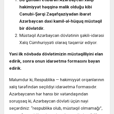
hakimiyyət həqqinə malik olduğu kibi
Cənubi-Şərqi Zaqafqaziyadan ibarət
Azərbaycan dəxi kamil-əl-hüquq müstəqil
bir dövlətdir.
Müstəqil Azərbaycan dövlətinin şəkili-idarəsi
Xalq Cümhuriyyəti olaraq təqarrür ediyor.
Yəni ilk növbədə dövlətimizin müstəqilliyini elan
edirik, sonra onun idarəetmə formasını bəyan
edirik.
Məlumdur ki, Respublika — hakimiyyət orqanlarının
xalq tərəfindən seçildiyi idarəetmə formasıdır.
Azərbaycanın hər hansı bir vətəndaşından
soruşsaq ki, Azərbaycan dövləti üçün nəyi
seçərdiniz: “respublika olub, müstəqil olmamağı”,