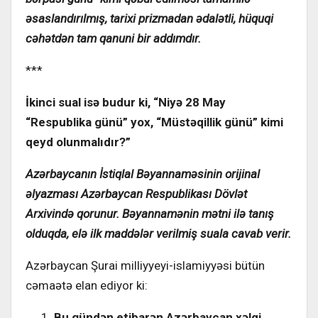
əsaslandırılmış, tarixi prizmadan ədalətli, hüquqi
cəhətdən tam qanuni bir addımdır.
***
İkinci sual isə budur ki, “Niyə 28 May
“Respublika günü” yox, “Müstəqillik günü” kimi
qeyd olunmalıdır?”
Azərbaycanın İstiqlal Bəyannaməsinin orijinal
əlyazması Azərbaycan Respublikası Dövlət
Arxivində qorunur. Bəyannamənin mətni ilə tanış
olduqda, elə ilk maddələr verilmiş suala cavab verir.
Azərbaycan Şurai milliyyeyi-islamiyyəsi bütün
cəmaətə elan ediyor ki:
Bu gündən etibarən Azərbaycan xəlqi