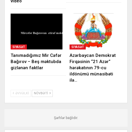
video
SIYASƏT
SIYASƏT
Tanımadığımız Mir Cəfər
Azərbaycan Demokrat
Bağırov – Beş məktubda
Firqəsinin “21 Azər”
gizlənən faktlar
hərəkatının 79-cu
ildönümü münasibəti
ilə…
ƏVVƏLKI
NÖVBƏTI
Şərhlər bağlıdır.