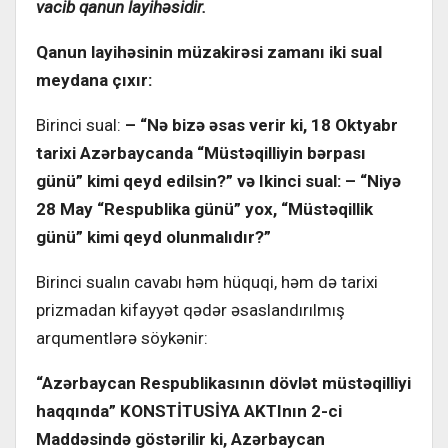
vacib qanun layihəsidir.
Qanun layihəsinin müzakirəsi zamanı iki sual
meydana çıxır:
Birinci sual:
– “Nə bizə əsas verir ki, 18 Oktyabr
tarixi Azərbaycanda “Müstəqilliyin bərpası
günü” kimi qeyd edilsin?” və Ikinci sual: – “Niyə
28 May “Respublika günü” yox, “Müstəqillik
günü” kimi qeyd olunmalıdır?”
Birinci sualın cavabı həm hüquqi, həm də tarixi
prizmadan kifayyət qədər əsaslandırılmış
arqumentlərə söykənir:
“Azərbaycan Respublikasının dövlət müstəqilliyi
haqqında” KONSTİTUSİYA AKTInın 2-ci
Maddəsində göstərilir ki, Azərbaycan