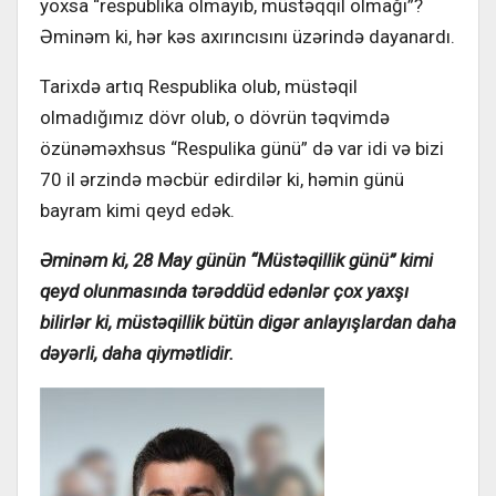
yoxsa “respublika olmayıb, müstəqqil olmağı”?
Əminəm ki, hər kəs axırıncısını üzərində dayanardı.
Tarixdə artıq Respublika olub, müstəqil
olmadığımız dövr olub, o dövrün təqvimdə
özünəməxhsus “Respulika günü” də var idi və bizi
70 il ərzində məcbür edirdilər ki, həmin günü
bayram kimi qeyd edək.
Əminəm ki, 28 May günün “Müstəqillik günü” kimi
qeyd olunmasında tərəddüd edənlər çox yaxşı
bilirlər ki, müstəqillik bütün digər anlayışlardan daha
dəyərli, daha qiymətlidir.