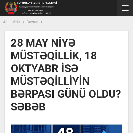
Ana səhifə
Bayraq
28 MAY NİYƏ
MÜSTƏQİLLİK, 18
OKTYABR İSƏ
MÜSTƏQİLLİYİN
BƏRPASI GÜNÜ OLDU?
SƏBƏB