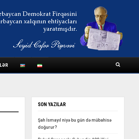
LƏR
SON YAZILAR
Şah İsmayıl niyə bu gün də mübahisə
doğurur?