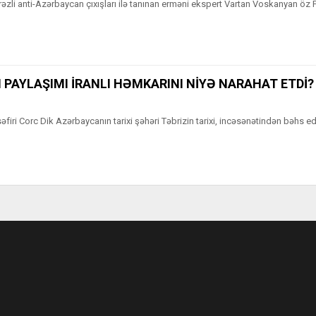
əzli anti-Azərbaycan çıxışları ilə tanınan erməni ekspert Vartan Voskanyan ö
N PAYLAŞIMI İRANLI HƏMKARINI NİYƏ NARAHAT ETDİ?
əfiri Corc Dik Azərbaycanın tarixi şəhəri Təbrizin tarixi, incəsənətindən bəhs e