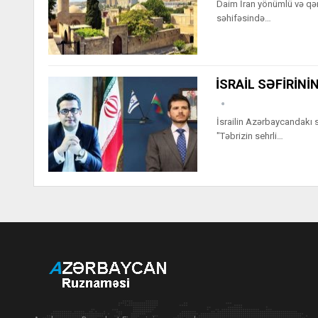
Daim İran yönümlü və qər
səhifəsində…
İSRAİL SƏFİRİNİ
İsrailin Azərbaycandakı s
"Təbrizin sehrli…