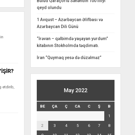
Bulud Qaraçorlu Səhəndin 100 illiyi
qeyd olundu
1 Avqust – Azərbaycan Əlifbası və
Azərbaycan Dili Günü
in
“İrəvan – qəlbimdə yaşayan yurdum”
kitabının Stokholmda təqdimatı.
İran “Quymaq yesə də düzəlməz”
İŞİR?
 etdirib,
May 2022
BE
ÇA
Ç
CA
C
Ş
B
1
2
3
4
5
6
7
8