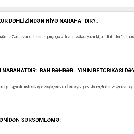
R DƏHLİZİNDƏN NİYƏ NARAHATDIR?..
də Zəngəzur dəhlizinə qarşı çıxıb. İran mediası yazır ki, ali dini lider “sərhəd
NARAHATDIR: İRAN RƏHBƏRLİYİNİN RETORİKASI DƏY
enişmiqyaslı müharibəyə başlayandan İran açıq şəkildə neytral mövqe nümayiş
MƏNİDƏN SƏRSƏMLƏMƏ: