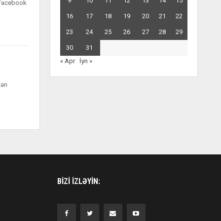
9
10
11
12
13
14
15
z Facebook
16
17
18
19
20
21
22
23
24
25
26
27
28
29
30
31
« Apr
İyn »
dən
BIZI IZLƏYIN: