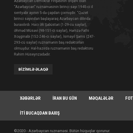
Azərbaycan Demokrat Firqəsinin orqanı olan
“Azərbaycan” ruznaməsinin birinci sayı 1945-ci il
sentyabr ayının 5-də çapdan çıxmışdır. “Qəzet
birinci sayından başlayaraq Azərbaycan dilində
buraxılırdı. Hacı Əli Şəbüstəri (1-29-cu saylar),
Əhməd Müsəvi (98-151-ci saylar), Həmzə Fəthi
Xoşginabi (152-246-cı saylar), İsmayıl Şəms (247-
293-cü saylar) ruznamənin baş redaktorları
olmuşdur. Hal-hazırda ruznamənin baş redaktoru
Rəhim Hüseynzadədir.
BIZIMLƏ ƏLAQƏ
XƏBƏRLƏR
İRAN BU GÜN
MƏQALƏLƏR
FOT
İTI BUCAQDAN BAXIŞ
©2020 - Azərbaycan ruznaməsi. Bütün hüquqlar qorunur.