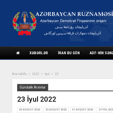
XƏBƏRLƏR
İRAN BU GÜN
ADF-NIN SƏN
Ana səhifə
2022
İyul
23
Gündəlik Arxivlər
23 İyul 2022
05 AVQUST 2026
03 AVQUST 2026
01 AVQUST 2026
27 İYUL 202