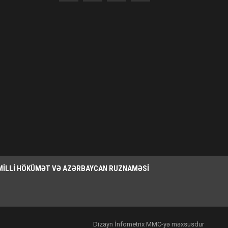
MILLI HÖKÜMƏT VƏ AZƏRBAYCAN RUZNAMƏSI
Dizayn İnfometrix MMC-yə məxsusdur