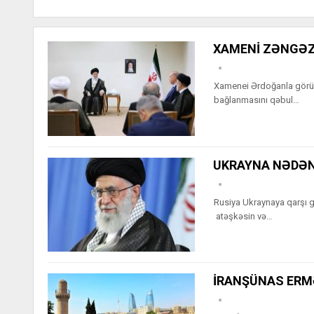
XAMENİ ZƏNGƏZU
Xamenei Ərdoğanla görüşün
bağlanmasını qəbul…
UKRAYNA NƏDƏN 
Rusiya Ukraynaya qarşı g
atəşkəsin və…
İRANŞÜNAS ER