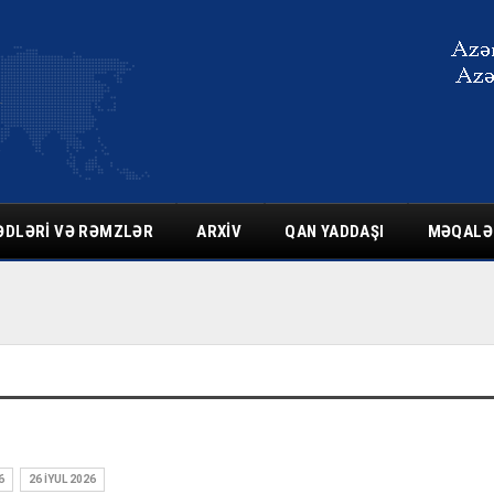
ƏDLƏRI VƏ RƏMZLƏR
ARXIV
QAN YADDAŞI
MƏQALƏ
6
26 İYUL 2026