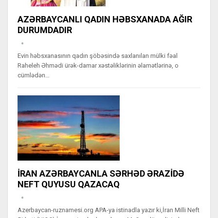
AZƏRBAYCANLI QADIN HƏBSXANADA AĞIR
DURUMDADIR
Evin həbsxanasının qadın şöbəsində saxlanılan mülki fəal
Raheleh Əhmədi ürək-damar xəstəliklərinin əlamətlərinə, o
cümlədən…
İRAN AZƏRBAYCANLA SƏRHƏD ƏRAZİDƏ
NEFT QUYUSU QAZACAQ
Azerbaycan-ruznamesi.org APA-ya istinadla yazır ki,İran Milli Neft