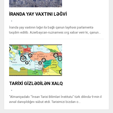
İRANDA YAY VAXTINI LƏĞVİ
İranda yay vaxtının ləğvi ilə bağlı qanun layihəsi parlamentə
təqdim edilib. Azerbaycan-ruznamesi.org xəbər verir ki, qanun…
TARİXİ GİZLƏDİLƏN XALQ
"Almaniyadakı “İnsan Tarixi Bilimləri İnstitutu” türk dilində 9 min il
əvvəl danışıldığını sübut etdi. Tariximizi bizdən o…