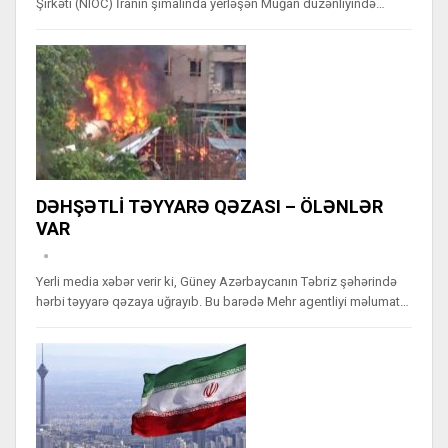
Şirkəti (NIOC) İranın şimalında yerləşən Muğan düzənliyində…
DƏHŞƏTLİ TƏYYARƏ QƏZASI – ÖLƏNLƏR
VAR
Yerli media xəbər verir ki, Güney Azərbaycanın Təbriz şəhərində
hərbi təyyarə qəzaya uğrayıb. Bu barədə Mehr agentliyi məlumat…