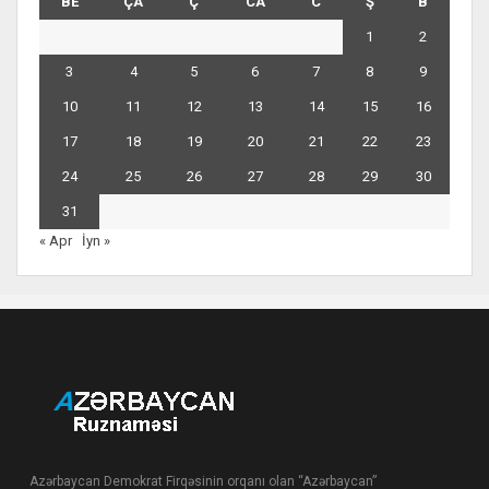
BE
ÇA
Ç
CA
C
Ş
B
1
2
3
4
5
6
7
8
9
10
11
12
13
14
15
16
17
18
19
20
21
22
23
24
25
26
27
28
29
30
31
« Apr
İyn »
Azərbaycan Demokrat Firqəsinin orqanı olan “Azərbaycan”