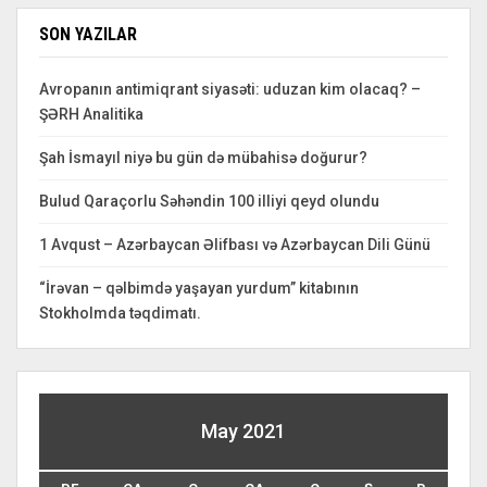
SON YAZILAR
Avropanın antimiqrant siyasəti: uduzan kim olacaq? –
ŞƏRH Analitika
Şah İsmayıl niyə bu gün də mübahisə doğurur?
Bulud Qaraçorlu Səhəndin 100 illiyi qeyd olundu
1 Avqust – Azərbaycan Əlifbası və Azərbaycan Dili Günü
“İrəvan – qəlbimdə yaşayan yurdum” kitabının
Stokholmda təqdimatı.
May 2021