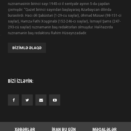
ruznaməsinin birinci sayı 1945-ci il sentyabr ayının 5-də çapdan
çıxmışdır. “Qəzet birinci sayından başlayaraq Azərbaycan dilində
buraxılırdı. Hacı Əli Şəbüstəri (1-29-cu saylar), Əhməd Müsəvi (98-151-ci
saylar), Həmzə Fəthi Xoşginabi (152-246-cı saylar), İsmayıl Şəms (247-
293-cü saylar) ruznamənin baş redaktorları olmuşdur. Hal-hazırda
ruznamənin baş redaktoru Rəhim Hüseynzadədir.
BIZIMLƏ ƏLAQƏ
BIZI IZLƏYIN:
XƏBƏRLƏR
İRAN BU GÜN
MƏQALƏLƏR