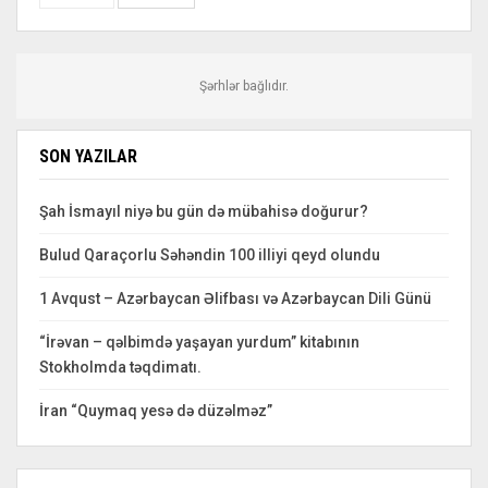
Şərhlər bağlıdır.
SON YAZILAR
Şah İsmayıl niyə bu gün də mübahisə doğurur?
Bulud Qaraçorlu Səhəndin 100 illiyi qeyd olundu
1 Avqust – Azərbaycan Əlifbası və Azərbaycan Dili Günü
“İrəvan – qəlbimdə yaşayan yurdum” kitabının
Stokholmda təqdimatı.
İran “Quymaq yesə də düzəlməz”