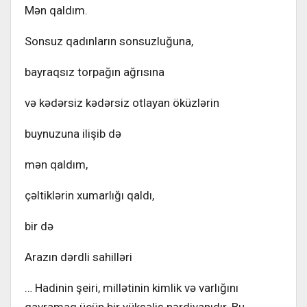
Mən qaldım.
Sonsuz qadınların sonsuzluğuna,
bayraqsız torpağın ağrısına
və kədərsiz kədərsiz otlayan öküzlərin
buynuzuna ilişib də
mən qaldım,
çəltiklərin xumarlığı qaldı,
bir də
Arazın dərdli sahilləri
… Hadinin şeiri, millətinin kimlik və varlığını