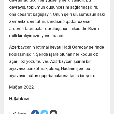
qavramaq üçün bir yüksəliş nərdivanıdır. Bu
qavrayış, toplumun düşüncəsini sağlamlaşdırır,
ona cəsarət bağışlayır. Onun şeiri ulusumuzun əski
zamanlardan tutmuş indisinə qədər uzanan
ərdəmli təcrübələr quruluşunun inikasıdır. Bizim
milli kimliyimizin yansımasıdır.
Azərbaycanın ictimai həyatı Hadi Qaraçay şeirində
kodlaşmışdır. Şeirdə işarə olunan hər kodun öz
açarı, öz yozumu var. Azərbaycan şeirini bir
xiyavana bənzətmək olsaq, Hadinin şeiri bu
xiyavanın bütün qapı-bacalarına tanış bir şeirdir.
Muğan-2022
H.Şəhbazi
Paylaş