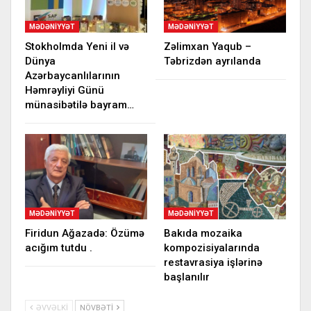
MƏDƏNIYYƏT
MƏDƏNIYYƏT
Stokholmda Yeni il və
Zəlimxan Yaqub –
Dünya
Təbrizdən ayrılanda
Azərbaycanlılarının
Həmrəyliyi Günü
münasibətilə bayram…
MƏDƏNIYYƏT
MƏDƏNIYYƏT
Firidun Ağazadə: Özümə
Bakıda mozaika
acığım tutdu .
kompozisiyalarında
restavrasiya işlərinə
başlanılır
ƏVVƏLKI
NÖVBƏTI