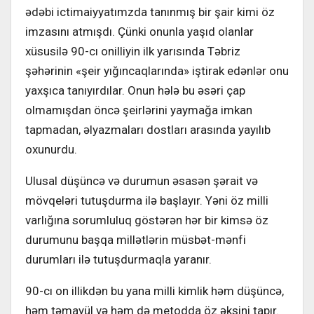
ədəbi ictimaiyyatımzda tanınmış bir şair kimi öz
imzasını atmışdı. Çünki onunla yaşıd olanlar
xüsusilə 90-cı onilliyin ilk yarısında Təbriz
şəhərinin «şeir yığıncaqlarında» iştirak edənlər onu
yaxşıca tanıyırdılar. Onun hələ bu əsəri çap
olmamışdan öncə şeirlərini yaymağa imkan
tapmadan, əlyazmaları dostları arasında yayılıb
oxunurdu.
Ulusal düşüncə və durumun əsasən şərait və
mövqeləri tutuşdurma ilə başlayır. Yəni öz milli
varlığına sorumluluq göstərən hər bir kimsə öz
durumunu başqa millətlərin müsbət-mənfi
durumları ilə tutuşdurmaqla yaranır.
90-cı on illikdən bu yana milli kimlik həm düşüncə,
həm təmayül və həm də metodda öz əksini tapır.