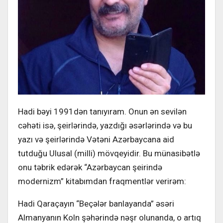
Hadi bəyi 1991dən tanıyıram. Onun ən sevilən
cəhəti isə, şeirlərində, yazdığı əsərlərində və bu
yazı və şeirlərində Vətəni Azərbaycana aid
tutduğu Ulusal (milli) mövqeyidir. Bu münasibətlə
onu təbrik edərək “Azərbaycan şeirində
modernizm” kitabımdan fraqmentlər verirəm:
Hadi Qaraçayın “Beçələr banlayanda” əsəri
Almanyanın Koln şəhərində nəşr olunanda, o artıq