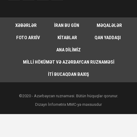
XƏBƏRLƏR
İRAN BU GÜN
MƏQALƏLƏR
FOTO ARXIV
KITABLAR
QAN YADDAŞI
ANA DILIMIZ
MILLI HÖKÜMƏT VƏ AZƏRBAYCAN RUZNAMƏSI
İTI BUCAQDAN BAXIŞ
©2020 - Azərbaycan ruznaməsi. Bütün hüquqlar qorunur.
Dizayn İnfometrix MMC-yə məxsusdur