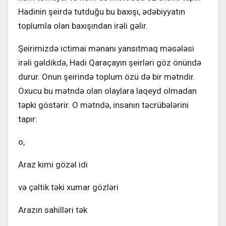
Hadinin şeirdə tutduğu bu baxışı, ədəbiyyatın
toplumla olan baxışından irəli gəlir.
Şeirimizdə ictimai mənanı yansıtmaq məsələsi
irəli gəldikdə, Hadi Qaraçayın şeirləri göz önündə
durur. Onun şeirində toplum özü də bir mətndir.
Oxucu bu mətndə olan olaylara laqeyd olmadan
təpki göstərir. O mətndə, insanın təcrübələrini
tapır:
o,
Araz kimi gözəl idi
və çəltik təki xumar gözləri
Arazın sahilləri tək