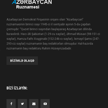
Azərbaycan Demokrat Firqəsinin orqanı olan “Azərbaycan”
ruznaməsinin birinci sayı 1945-ci il sentyabr ayının 5-də çapdan
çıxmışdır. “Qəzet birinci sayından başlayaraq Azərbaycan dilində
buraxılırdı. Hacı Əli Şəbüstəri (1-29-cu saylar), Əhməd Müsəvi (98-151-ci
saylar), Həmzə Fəthi Xoşginabi (152-246-cı saylar), İsmayıl Şəms (247-
293-cü saylar) ruznamənin baş redaktorları olmuşdur. Hal-hazırda
ruznamənin baş redaktoru Rəhim Hüseynzadədir.
BIZIMLƏ ƏLAQƏ
BIZI IZLƏYIN: