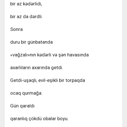
bir az kədərlidi,
bir az da dərdli.
Sonra
duru bir günbatanda
«vağzalı»nın kədərli və şən havasında
axarlıların axarında getdi.
Getdi-uşaqlı, evil-eşikli bir torpaqda
ocaq qurmağa.
Gün qaraldı
qaranlıq çökdü obalar boyu.