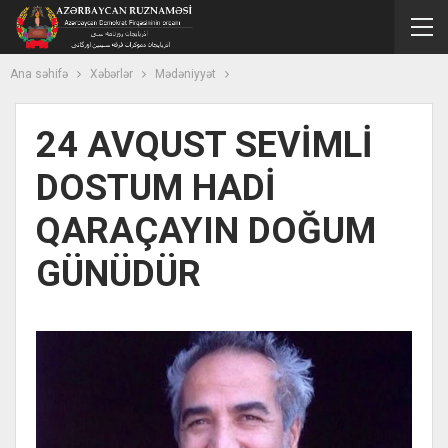
Ana səhifə
Xəbərlər
Mədəniyyət
24 AVQUST SEVİMLİ
DOSTUM HADİ
QARAÇAYIN DOĞUM
GÜNÜDÜR