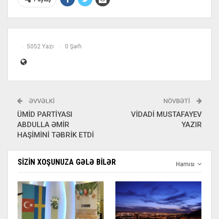
5052 Yazı
0 Şərh
ƏVVƏLKI
NÖVBƏTI
ÜMİD PARTİYASI
VİDADİ MUSTAFAYEV
ABDULLA ƏMİR
YAZIR
HAŞİMİNİ TƏBRİK ETDİ
SIZIN XOŞUNUZA GƏLƏ BILƏR
Hamısı