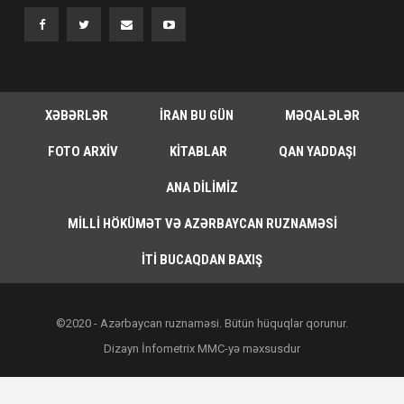
XƏBƏRLƏR
İRAN BU GÜN
MƏQALƏLƏR
FOTO ARXIV
KITABLAR
QAN YADDAŞI
ANA DILIMIZ
MILLI HÖKÜMƏT VƏ AZƏRBAYCAN RUZNAMƏSI
İTI BUCAQDAN BAXIŞ
©2020 - Azərbaycan ruznaməsi. Bütün hüquqlar qorunur.
Dizayn İnfometrix MMC-yə məxsusdur