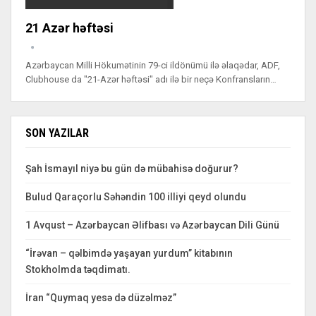
21 Azər həftəsi
Azərbaycan Milli Hökumətinin 79-ci ildönümü ilə əlaqədar, ADF,
Clubhouse da "21-Azər həftəsi" adı ilə bir neçə Konfransların…
SON YAZILAR
Şah İsmayıl niyə bu gün də mübahisə doğurur?
Bulud Qaraçorlu Səhəndin 100 illiyi qeyd olundu
1 Avqust – Azərbaycan Əlifbası və Azərbaycan Dili Günü
“İrəvan – qəlbimdə yaşayan yurdum” kitabının
Stokholmda təqdimatı.
İran “Quymaq yesə də düzəlməz”