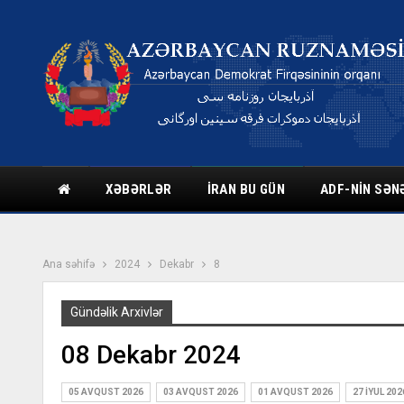
XƏBƏRLƏR
İRAN BU GÜN
ADF-NIN SƏN
Ana səhifə
2024
Dekabr
8
Gündəlik Arxivlər
08 Dekabr 2024
05 AVQUST 2026
03 AVQUST 2026
01 AVQUST 2026
27 İYUL 202