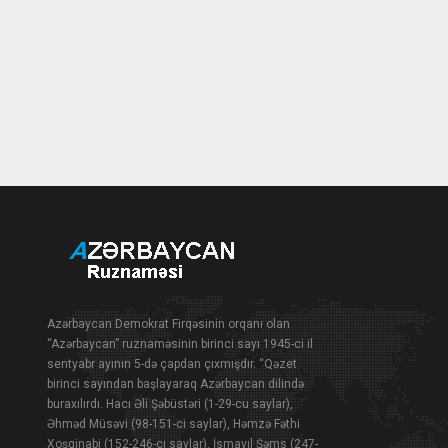
Azərbaycan Demokrat Firqəsinin orqanı olan
“Azərbaycan” ruznaməsinin birinci sayı 1945-ci il
sentyabr ayının 5-də çapdan çıxmışdır. “Qəzet
birinci sayından başlayaraq Azərbaycan dilində
buraxılırdı. Hacı Əli Şəbüstəri (1-29-cu saylar),
Əhməd Müsəvi (98-151-ci saylar), Həmzə Fəthi
Xoşginabi (152-246-cı saylar), İsmayıl Şəms (247-