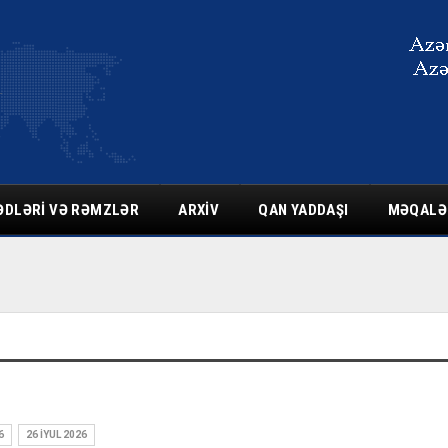
ƏDLƏRI VƏ RƏMZLƏR
ARXIV
QAN YADDAŞI
MƏQALƏ
6
26 İYUL 2026