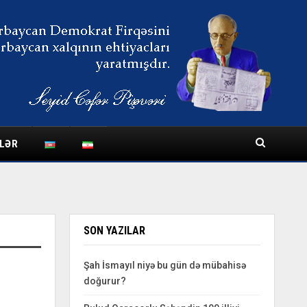
LƏR
SON YAZILAR
Şah İsmayıl niyə bu gün də mübahisə
doğurur?