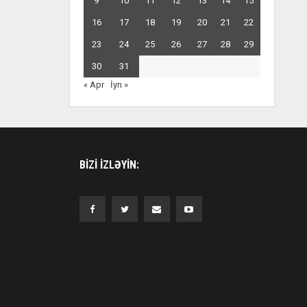
9
10
11
12
13
14
15
16
17
18
19
20
21
22
23
24
25
26
27
28
29
30
31
« Apr
İyn »
BIZI IZLƏYIN: