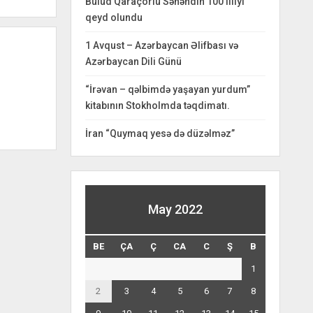
Bulud Qaraçorlu Səhəndin 100 illiyi
qeyd olundu
1 Avqust – Azərbaycan Əlifbası və
Azərbaycan Dili Günü
“İrəvan – qəlbimdə yaşayan yurdum”
kitabının Stokholmda təqdimatı.
İran “Quymaq yesə də düzəlməz”
May 2022
BE
ÇA
Ç
CA
C
Ş
B
1
2
3
4
5
6
7
8