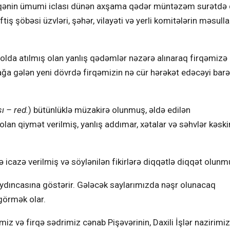
irqənin ümumi iclası dünən axşama qədər müntəzəm surətd
iş şöbəsi üzvləri, şəhər, vilayəti və yerli komitələrin məsulla
yolda atılmış olan yanlış qədəmlər nəzərə alınaraq firqəmizə
ğa gələn yeni dövrdə firqəmizin nə cür hərəkət edəcəyi bar
ı – red.
) bütünlüklə müzakirə olunmuş, əldə edilən
olan qiymət verilmiş, yanlış addımar, xətalar və səhvlər kəski
ə icazə verilmiş və söylənilən fikirlərə diqqətlə diqqət olunm
dıncasına göstərir. Gələcək saylarımızda nəşr olunacaq
görmək olar.
z və firqə sədrimiz cənab Pişəvərinin, Daxili İşlər nazirimi