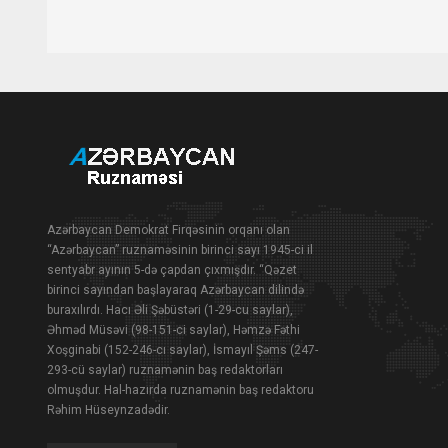
Azərbaycan Demokrat Firqəsinin orqanı olan
“Azərbaycan” ruznaməsinin birinci sayı 1945-ci il
sentyabr ayının 5-də çapdan çıxmışdır. “Qəzet
birinci sayından başlayaraq Azərbaycan dilində
buraxılırdı. Hacı Əli Şəbüstəri (1-29-cu saylar),
Əhməd Müsəvi (98-151-ci saylar), Həmzə Fəthi
Xoşginabi (152-246-cı saylar), İsmayıl Şəms (247-
293-cü saylar) ruznamənin baş redaktorları
olmuşdur. Hal-hazırda ruznamənin baş redaktoru
Rəhim Hüseynzadədir.