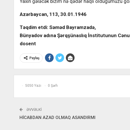
Yaxın gələcək bizim nə qədər haqlı olduğumuzu gö
Azərbaycan, 113, 30.01.1946
Təqdim etdi: Səməd Bayramzadə,
Bünyadov adına Şərqşünaslıq İnstitutunun Cənubi
dosent
Paylaş
5050 Yazı
0 Şərh
ƏVVƏLKI
HİCABDAN AZAD OLMAQ ASANDIRMI