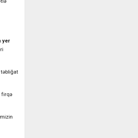
tlə
i
n
yer
ri
 təbliğat
 firqə
imizin