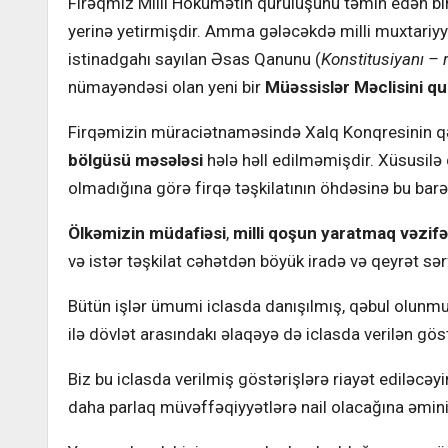
Firəqmiz Milli Hökumətin quruluşunu təmin edən bir
yerinə yetirmişdir. Amma gələcəkdə milli muxtariyy
istinadgahı sayılan Əsas Qanunu (
Konstitusiyanı – 
nümayəndəsi olan yeni bir
Müəssislər Məclisini q
Firqəmizin müraciətnaməsində Xalq Konqresinin qə
bölgüsü məsələsi
hələ həll edilməmişdir. Xüsusilə 
olmadığına görə firqə təşkilatının öhdəsinə bu barə
Ölkəmizin müdafiəsi
,
milli qoşun yaratmaq vəzifə
və istər təşkilat cəhətdən böyük iradə və qeyrət sər
Bütün işlər ümumi iclasda danışılmış, qəbul olunmuş
ilə dövlət arasındakı əlaqəyə də iclasda verilən gös
Biz bu iclasda verilmiş göstərişlərə riayət ediləcəy
daha parlaq müvəffəqiyyətlərə nail olacağına əmini