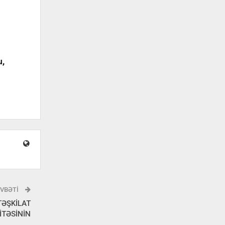
u,
VBƏTI
TƏŞKİLAT
İTƏSİNİN