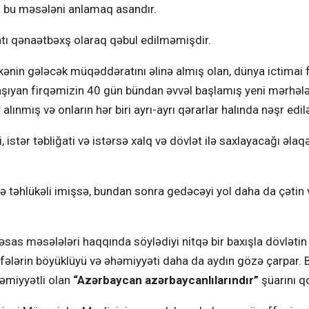
n bu məsələni anlamaq asandır.
atı qənaətbəxş olaraq qəbul edilməmişdir.
kənin gələcək müqəddəratını əlinə almış olan, dünya ictimai f
aşıyan firqəmizin 40 gün bündan əvvəl başlamış yeni mərhəl
alınmış və onların hər biri ayrı-ayrı qərarlar halında nəşr edil
 istər təbliğati və istərsə xalq və dövlət ilə saxlayacağı əlaq
və təhlükəli imişsə, bundan sonra gedəcəyi yol daha da çətin
əsas məsələləri haqqında söylədiyi nitqə bir baxışla dövlətin
fələrin böyüklüyü və əhəmiyyəti daha da aydın gözə çarpar. B
əmiyyətli olan
“Azərbaycan azərbaycanlılarındır”
şüarını q