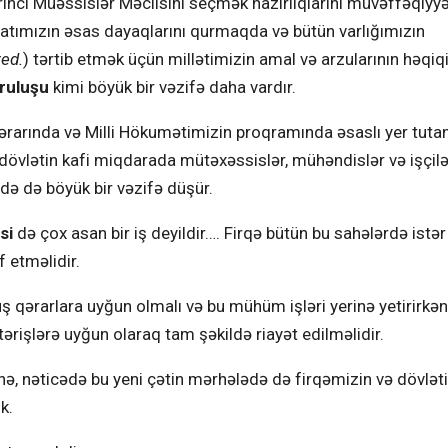
inci Müəssislər Məclisini seçmək hazırlıqlarını müvəffəqiyyə
atımızın əsas dayaqlarını qurmaqda və bütün varlığımızın
red.
) tərtib etmək üçün millətimizin amal və arzularının həqiq
uruluşu
kimi böyük bir vəzifə daha vardır.
rarında və Milli Hökumətimizin proqramında əsaslı yer tuta
dövlətin kafi miqdarada mütəxəssislər, mühəndislər və işçilə
də də böyük bir vəzifə düşür.
si
də çox asan bir iş deyildir…. Firqə bütün bu sahələrdə istər
f etməlidir.
 qərarlara uyğun olmalı və bu mühüm işləri yerinə yetirirkən
tərişlərə uyğun olaraq tam şəkildə riayət edilməlidir.
inə, nəticədə bu yeni çətin mərhələdə də firqəmizin və dövlət
k.