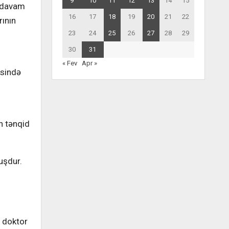
9
10
11
12
13
14
15
ə davam
16
17
18
19
20
21
22
rının
23
24
25
26
27
28
29
30
31
« Fev
Apr »
əsində
n tənqid
uşdur.
z doktor