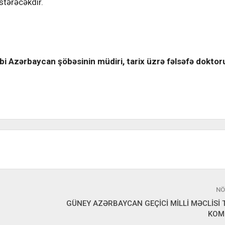
stərəcəkdir.
 Azərbaycan şöbəsinin müdiri, tarix üzrə fəlsəfə doktor
NÖ
GÜNEY AZƏRBAYCAN GEÇİCİ MİLLİ MƏCLİSİ 
KOM