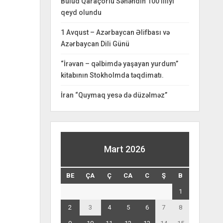
Bulud Qaraçorlu Səhəndin 100 illiyi
qeyd olundu
1 Avqust – Azərbaycan Əlifbası və
Azərbaycan Dili Günü
“İrəvan – qəlbimdə yaşayan yurdum”
kitabının Stokholmda təqdimatı.
İran “Quymaq yesə də düzəlməz”
Mart 2026
BE
ÇA
Ç
CA
C
Ş
B
1
2
3
4
5
6
7
8