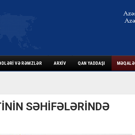
ƏDLƏRI VƏ RƏMZLƏR
ARXIV
QAN YADDAŞI
MƏQALƏ
İNİN SƏHİFƏLƏRİNDƏ