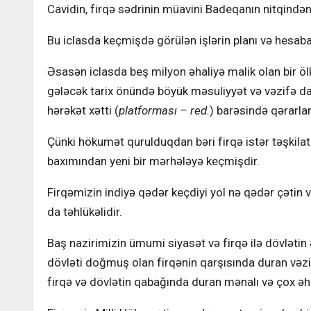
Cavidin, firqə sədrinin müavini Badeqanın nitqində
Bu iclasda keçmişdə görülən işlərin planı və hesab
Əsasən iclasda beş milyon əhaliyə malik olan bir öl
gələcək tarix önündə böyük məsuliyyət və vəzifə d
hərəkət xətti (
platforması – red.
) barəsində qərarlar 
Çünki hökumət qurulduqdan bəri firqə istər təşkilati,
baxımından yeni bir mərhələyə keçmişdir.
Firqəmizin indiyə qədər keçdiyi yol nə qədər çətin 
da təhlükəlidir.
Baş nazirimizin ümumi siyasət və firqə ilə dövlətin 
dövləti doğmuş olan firqənin qarşısında duran vəzi
firqə və dövlətin qabağında duran mənalı və çox əh