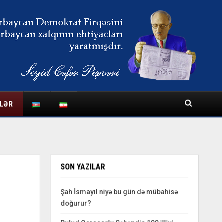
LƏR
SON YAZILAR
Şah İsmayıl niyə bu gün də mübahisə
doğurur?