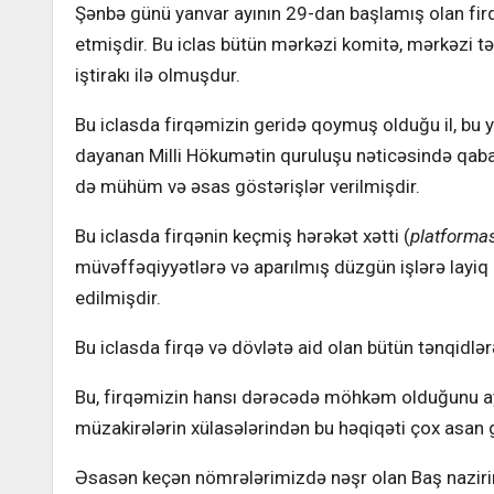
Şənbə günü yanvar ayının 29-dan başlamış olan f
etmişdir. Bu iclas bütün mərkəzi komitə, mərkəzi təft
iştirakı ilə olmuşdur.
Bu iclasda firqəmizin geridə qoymuş olduğu il, bu 
dayanan Milli Hökumətin quruluşu nəticəsində qaba
də mühüm və əsas göstərişlər verilmişdir.
Bu iclasda firqənin keçmiş hərəkət xətti (
platformas
müvəffəqiyyətlərə və aparılmış düzgün işlərə layiq 
edilmişdir.
Bu iclasda firqə və dövlətə aid olan bütün tənqidlər
Bu, firqəmizin hansı dərəcədə möhkəm olduğunu ay
müzakirələrin xülasələrindən bu həqiqəti çox asan 
Əsasən keçən nömrələrimizdə nəşr olan Baş nazirimi