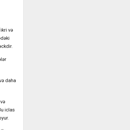
ikri və
ədəki
əckdir.
ələr
 və daha
 və
u iclas
oyur.