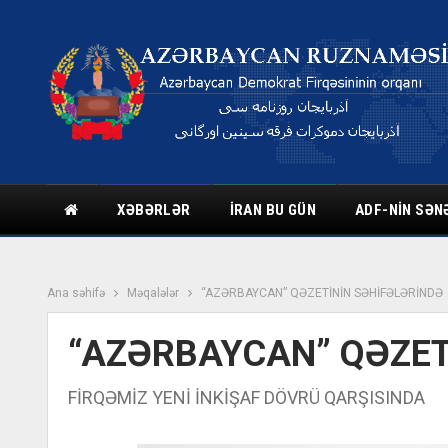
XƏBƏRLƏR
İRAN BU GÜN
ADF-NIN SƏN
Ana səhifə
Məqalələr
“AZƏRBAYCAN” QƏZETİNİN SƏHİFƏLƏRİNDƏ
“AZƏRBAYCAN” QƏZET
FİRQƏMİZ YENİ İNKİŞAF DÖVRÜ QARŞISINDA