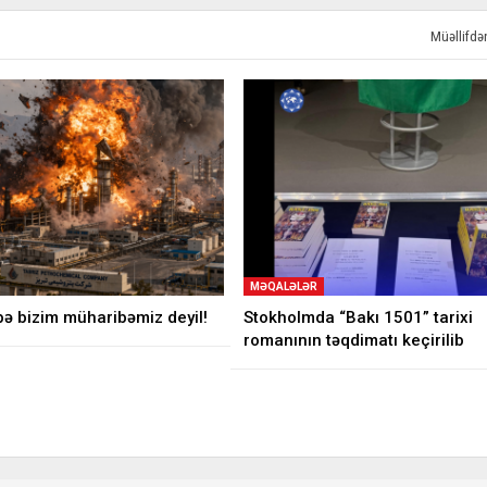
Müəllifd
MƏQALƏLƏR
ə bizim müharibəmiz deyil!
Stokholmda “Bakı 1501” tarixi
romanının təqdimatı keçirilib