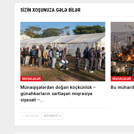
SIZIN XOŞUNUZA GƏLƏ BILƏR
MƏQALƏLƏR
MƏQALƏLƏR
Münaqişələrdən doğan köçkünlük –
Bu müharib
günahkarların sərtləşən miqrasiya
siyasəti –…
ƏVVƏLKI
NÖVBƏTI