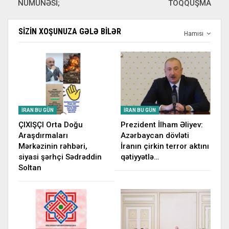
NÜMUNƏSİ;
TOQQUŞMA
SIZIN XOŞUNUZA GƏLƏ BILƏR
Hamısı
İRAN BU GÜN
İRAN BU GÜN
ÇIXIŞÇI Orta Doğu
Prezident İlham Əliyev:
Araşdırmaları
Azərbaycan dövləti
Mərkəzinin rəhbəri,
İranın çirkin terror aktını
siyasi şərhçi Sədrəddin
qətiyyətlə…
Soltan