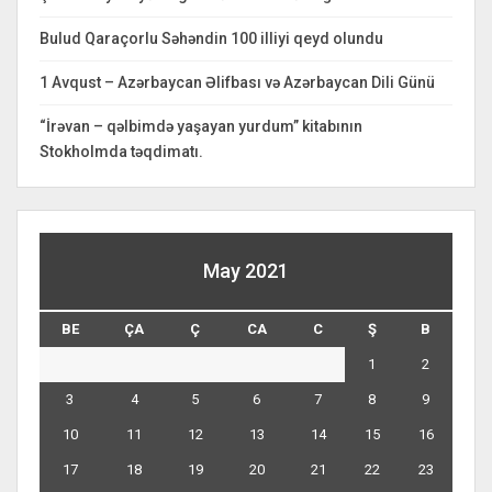
Bulud Qaraçorlu Səhəndin 100 illiyi qeyd olundu
1 Avqust – Azərbaycan Əlifbası və Azərbaycan Dili Günü
“İrəvan – qəlbimdə yaşayan yurdum” kitabının
Stokholmda təqdimatı.
May 2021
BE
ÇA
Ç
CA
C
Ş
B
1
2
3
4
5
6
7
8
9
10
11
12
13
14
15
16
17
18
19
20
21
22
23