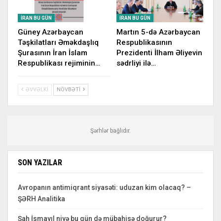
İRAN BU GÜN
İRAN BU GÜN
Güney Azərbaycan
Martın 5-də Azərbaycan
Təşkilatları Əməkdaşlıq
Respublikasının
Şurasının İran İslam
Prezidenti İlham Əliyevin
Respublikası rejiminin…
sədrliyi ilə…
ƏVVƏLKI
NÖVBƏTI
Şərhlər bağlıdır.
SON YAZILAR
Avropanın antimiqrant siyasəti: uduzan kim olacaq? –
ŞƏRH Analitika
Şah İsmayıl niyə bu gün də mübahisə doğurur?