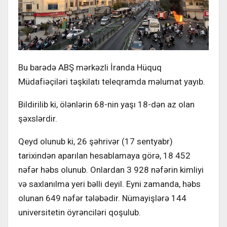
Bu barədə ABŞ mərkəzli İranda Hüquq
Müdafiəçiləri təşkilatı teleqramda məlumat yayıb.
Bildirilib ki, ölənlərin 68-nin yaşı 18-dən az olan
şəxslərdir.
Qeyd olunub ki, 26 şəhrivər (17 sentyabr)
tarixindən aparılan hesablamaya görə, 18 452
nəfər həbs olunub. Onlardan 3 928 nəfərin kimliyi
və saxlanılma yeri bəlli deyil. Eyni zamanda, həbs
olunan 649 nəfər tələbədir. Nümayişlərə 144
universitetin öyrənciləri qoşulub.