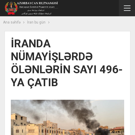
Ana səhifə
İran bu gün
İRANDA
NÜMAYİŞLƏRDƏ
ÖLƏNLƏRİN SAYI 496-
YA ÇATIB