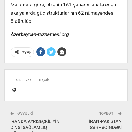
Məlumata görə, ölkənin 161 şəhərini əhatə edən
aksiyalarda güc strukturlarının 62 nümayəndəsi
öldürülüb.
Azerbaycan-ruznamesi.org
Paylaş
5056 Yazı
0 Şərh
ƏVVƏLKI
NÖVBƏTI
İRANDA AYRISEÇKİLİYİN
İRAN-PAKİSTAN
CİNSİ SAĞLAMLIQ
SƏRHƏDİNDƏKİ