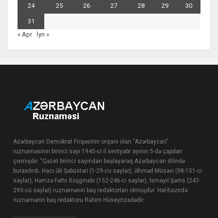
24
25
26
27
28
29
30
31
« Apr
İyn »
Azərbaycan Demokrat Firqəsinin orqanı olan “Azərbaycan”
ruznaməsinin birinci sayı 1945-ci il sentyabr ayının 5-də çapdan
çıxmışdır. “Qəzet birinci sayından başlayaraq Azərbaycan dilində
buraxılırdı. Hacı Əli Şəbüstəri (1-29-cu saylar), Əhməd Müsəvi (98-151-ci
saylar), Həmzə Fəthi Xoşginabi (152-246-cı saylar), İsmayıl Şəms (247-
293-cü saylar) ruznamənin baş redaktorları olmuşdur. Hal-hazırda
ruznamənin baş redaktoru Rəhim Hüseynzadədir.