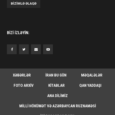
BIZIMLƏ ƏLAQƏ
BIZI IZLƏYIN:
XƏBƏRLƏR
İRAN BU GÜN
MƏQALƏLƏR
FOTO ARXIV
KITABLAR
QAN YADDAŞI
ANA DILIMIZ
MILLI HÖKÜMƏT VƏ AZƏRBAYCAN RUZNAMƏSI