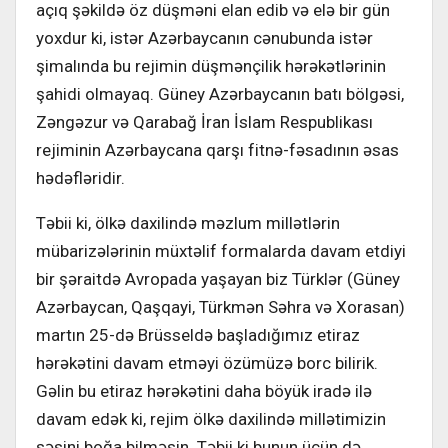
açıq şəkildə öz düşməni elan edib və elə bir gün
yoxdur ki, istər Azərbaycanın cənubunda istər
şimalında bu rejimin düşmənçilik hərəkətlərinin
şahidi olmayaq. Güney Azərbaycanın batı bölgəsi,
Zəngəzur və Qarabağ İran İslam Respublikası
rejiminin Azərbaycana qarşı fitnə-fəsadının əsas
hədəfləridir.
Təbii ki, ölkə daxilində məzlum millətlərin
mübarizələrinin müxtəlif formalarda davam etdiyi
bir şəraitdə Avropada yaşayan biz Türklər (Güney
Azərbaycan, Qaşqayi, Türkmən Səhra və Xorasan)
martın 25-də Brüsseldə başladığımız etiraz
hərəkətini davam etməyi özümüzə borc bilirik.
Gəlin bu etiraz hərəkətini daha böyük iradə ilə
davam edək ki, rejim ölkə daxilində millətimizin
səsini boğa bilməsin. Təbii ki bunun üçün də