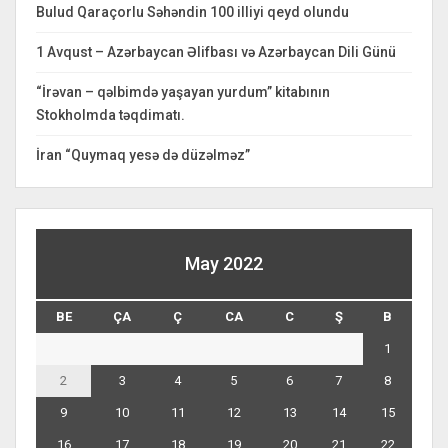
Bulud Qaraçorlu Səhəndin 100 illiyi qeyd olundu
1 Avqust – Azərbaycan Əlifbası və Azərbaycan Dili Günü
“İrəvan – qəlbimdə yaşayan yurdum” kitabının
Stokholmda təqdimatı.
İran “Quymaq yesə də düzəlməz”
May 2022
BE
ÇA
Ç
CA
C
Ş
B
1
2
3
4
5
6
7
8
9
10
11
12
13
14
15
16
17
18
19
20
21
22