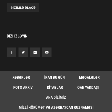
BIZIMLƏ ƏLAQƏ
BIZI IZLƏYIN:
XƏBƏRLƏR
İRAN BU GÜN
MƏQALƏLƏR
FOTO ARXIV
KITABLAR
QAN YADDAŞI
ANA DILIMIZ
MILLI HÖKÜMƏT VƏ AZƏRBAYCAN RUZNAMƏSI