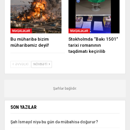
MƏQALƏLƏR
MƏQALƏLƏR
Bu müharibə bizim
Stokholmda “Bakı 1501”
müharibəmiz deyil!
tarixi romanının
təqdimatı keçirilib
ƏVVƏLKI
NÖVBƏTI
Şərhlər bağlıdır.
SON YAZILAR
Şah İsmayıl niyə bu gün də mübahisə doğurur?