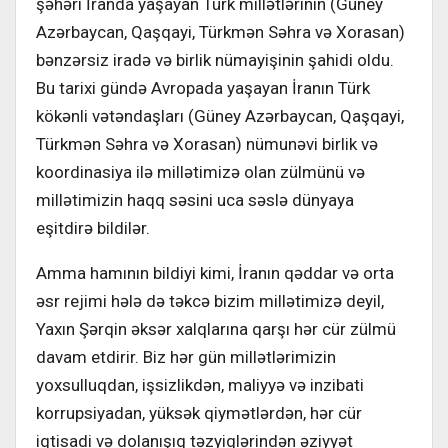
şəhəri İranda yaşayan Türk millətlərinin (Güney
Azərbaycan, Qaşqayi, Türkmən Səhra və Xorasan)
bənzərsiz iradə və birlik nümayişinin şahidi oldu.
Bu tarixi gündə Avropada yaşayan İranın Türk
kökənli vətəndaşları (Güney Azərbaycan, Qaşqayi,
Türkmən Səhra və Xorasan) nümunəvi birlik və
koordinasiya ilə millətimizə olan zülmünü və
millətimizin haqq səsini uca səslə dünyaya
eşitdirə bildilər.
Amma hamının bildiyi kimi, İranın qəddar və orta
əsr rejimi hələ də təkcə bizim millətimizə deyil,
Yaxın Şərqin əksər xalqlarına qarşı hər cür zülmü
davam etdirir. Biz hər gün millətlərimizin
yoxsulluqdan, işsizlikdən, maliyyə və inzibati
korrupsiyadan, yüksək qiymətlərdən, hər cür
iqtisadi və dolanışıq təzyiqlərindən əziyyət