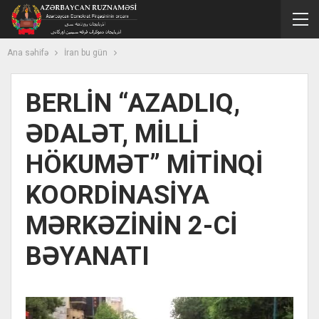
Ana səhifə
İran bu gün
BERLİN “AZADLIQ,
ƏDALƏT, MİLLİ
HÖKUMƏT” MİTİNQİ
KOORDİNASİYA
MƏRKƏZİNİN 2-Cİ
BƏYANATI