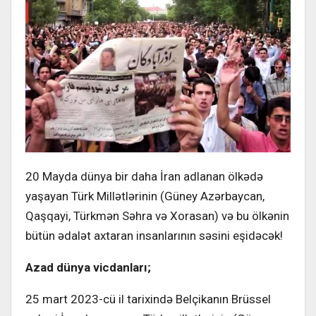
20 Mayda dünya bir daha İran adlanan ölkədə
yaşayan Türk Millətlərinin (Güney Azərbaycan,
Qaşqayi, Türkmən Səhra və Xorasan) və bu ölkənin
bütün ədalət axtaran insanlarının səsini eşidəcək!
Azad dünya vicdanları;
25 mart 2023-cü il tarixində Belçikanın Brüssel