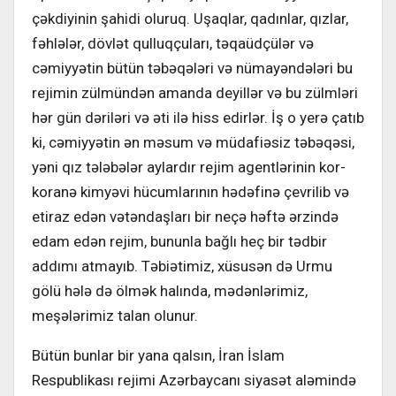
çəkdiyinin şahidi oluruq. Uşaqlar, qadınlar, qızlar,
fəhlələr, dövlət qulluqçuları, təqaüdçülər və
cəmiyyətin bütün təbəqələri və nümayəndələri bu
rejimin zülmündən amanda deyillər və bu zülmləri
hər gün dəriləri və əti ilə hiss edirlər. İş o yerə çatıb
ki, cəmiyyətin ən məsum və müdafiəsiz təbəqəsi,
yəni qız tələbələr aylardır rejim agentlərinin kor-
koranə kimyəvi hücumlarının hədəfinə çevrilib və
etiraz edən vətəndaşları bir neçə həftə ərzində
edam edən rejim, bununla bağlı heç bir tədbir
addımı atmayıb. Təbiətimiz, xüsusən də Urmu
gölü hələ də ölmək halında, mədənlərimiz,
meşələrimiz talan olunur.
Bütün bunlar bir yana qalsın, İran İslam
Respublikası rejimi Azərbaycanı siyasət aləmində