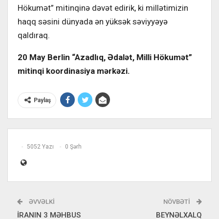
Hökumət” mitinqinə dəvət edirik, ki millətimizin
haqq səsini dünyada ən yüksək səviyyəyə
qaldıraq.
20 May Berlin “Azadlıq, Ədalət, Milli Hökumət”
mitinqi koordinasiya mərkəzi.
Paylaş
5052 Yazı
0 Şərh
ƏVVƏLKI
NÖVBƏTI
İRANIN 3 MƏHBUS
BEYNƏLXALQ