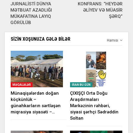
JURNALİSTİ DÜNYA
KONFRANS: “HEYDƏR
MƏTBUAT AZADLIĞI
ƏLİYEV VƏ MÜASİR
MÜKAFATINA LAYIQ
ŞƏRQ”
GÖRÜLÜB
SIZIN XOŞUNUZA GƏLƏ BILƏR
Hamısı
MƏQALƏLƏR
İRAN BU GÜN
Münaqişələrdən doğan
ÇIXIŞÇI Orta Doğu
köçkünlük –
Araşdırmaları
günahkarların sərtləşən
Mərkəzinin rəhbəri,
miqrasiya siyasəti –…
siyasi şərhçi Sədrəddin
Soltan