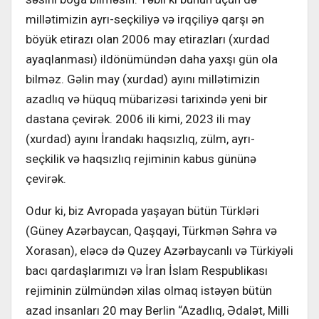
millətimizin ayrı-seçkiliyə və irqçiliyə qarşı ən
böyük etirazı olan 2006 may etirazları (xurdad
ayaqlanması) ildönümündən daha yaxşı gün ola
bilməz. Gəlin may (xurdad) ayını millətimizin
azadlıq və hüquq mübarizəsi tarixində yeni bir
dastana çevirək. 2006 ili kimi, 2023 ili may
(xurdad) ayını İrandakı haqsızlıq, zülm, ayrı-
seçkilik və haqsızlıq rejiminin kabus gününə
çevirək.
Odur ki, biz Avropada yaşayan bütün Türkləri
(Güney Azərbaycan, Qaşqayi, Türkmən Səhra və
Xorasan), eləcə də Quzey Azərbaycanlı və Türkiyəli
bacı qardaşlarımızı və İran İslam Respublikası
rejiminin zülmündən xilas olmaq istəyən bütün
azad insanları 20 may Berlin “Azadlıq, Ədalət, Milli