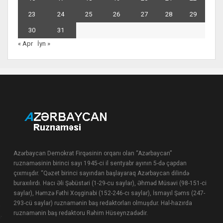
23
24
25
26
27
28
29
30
31
« Apr
İyn »
Azərbaycan Demokrat Firqəsinin orqanı olan “Azərbaycan”
ruznaməsinin birinci sayı 1945-ci il sentyabr ayının 5-də çapdan
çıxmışdır. “Qəzet birinci sayından başlayaraq Azərbaycan dilində
buraxılırdı. Hacı Əli Şəbüstəri (1-29-cu saylar), Əhməd Müsəvi (98-151-ci
saylar), Həmzə Fəthi Xoşginabi (152-246-cı saylar), İsmayıl Şəms (247-
293-cü saylar) ruznamənin baş redaktorları olmuşdur. Hal-hazırda
ruznamənin baş redaktoru Rəhim Hüseynzadədir.