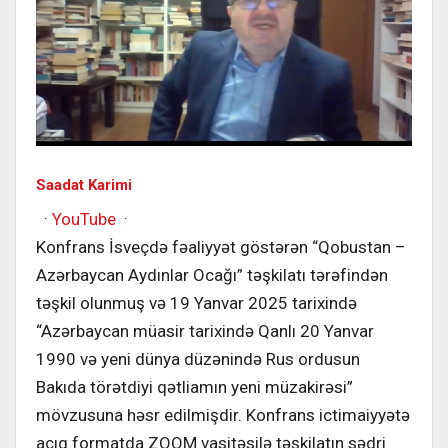
Saadat Karimi
·
YouTube
·
Konfrans İsveçdə fəaliyyət göstərən “Qobustan –
Azərbaycan Aydınlar Ocağı” təşkilatı tərəfindən
təşkil olunmuş və 19 Yanvar 2025 tarixində
“Azərbaycan müasir tarixində Qanlı 20 Yanvar
1990 və yeni dünya düzənində Rus ordusun
Bakıda törətdiyi qətliamın yeni müzakirəsi”
mövzusuna həsr edilmişdir. Konfrans ictimaiyyətə
açıq formatda ZOOM vasitəsilə təşkilatın sədri