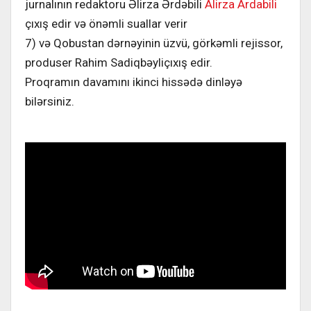
jurnalının redaktoru Əlirza Ərdəbili
Alirza Ardabili
çıxış edir və önəmli suallar verir
7) və Qobustan dərnəyinin üzvü, görkəmli rejissor,
produser Rahim Sadiqbəyliçıxış edir.
Proqramın davamını ikinci hissədə dinləyə
bilərsiniz.
………………………………………………………………………