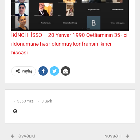
İKİNCİ HİSSƏ – 20 Yanvar 1990 Qətliamının 35- ci
ildönümünə həsr olunmuş konfransın ikinci
hissəsi
Paylaş
5063 Yazı
0 Şərh
ƏVVƏLKI
NÖVBƏTI