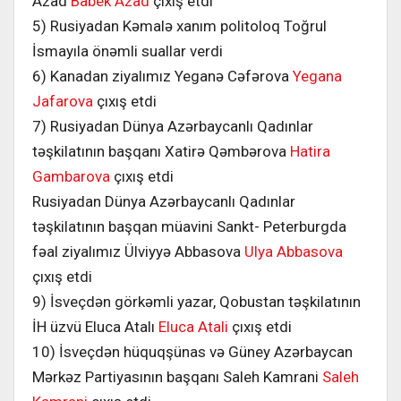
Azad
Babek Azad
çıxış etdi
5) Rusiyadan Kəmalə xanım politoloq Toğrul
İsmayıla önəmli suallar verdi
6) Kanadan ziyalımız Yeganə Cəfərova
Yegana
Jafarova
çıxış etdi
7) Rusiyadan Dünya Azərbaycanlı Qadınlar
təşkilatının başqanı Xatirə Qəmbərova
Hatira
Gambarova
çıxış etdi
Rusiyadan Dünya Azərbaycanlı Qadınlar
təşkilatının başqan müavini Sankt- Peterburgda
fəal ziyalımız Ülviyyə Abbasova
Ulya Abbasova
çıxış etdi
9) İsveçdən görkəmli yazar, Qobustan təşkilatının
İH üzvü Eluca Atalı
Eluca Atali
çıxış etdi
10) İsveçdən hüquqşünas və Güney Azərbaycan
Mərkəz Partiyasının başqanı Saleh Kamrani
Saleh