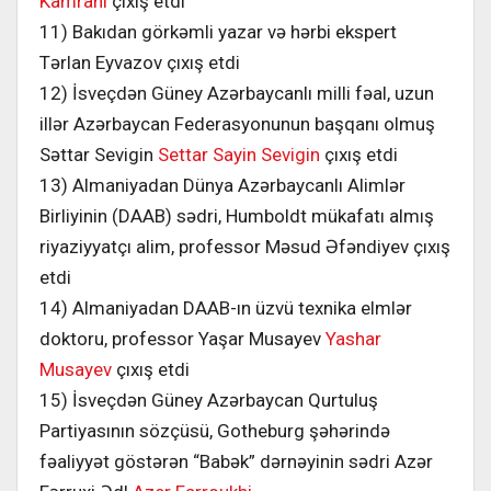
Kamrani
çıxış etdi
11) Bakıdan görkəmli yazar və hərbi ekspert
Tərlan Eyvazov çıxış etdi
12) İsveçdən Güney Azərbaycanlı milli fəal, uzun
illər Azərbaycan Federasyonunun başqanı olmuş
Səttar Sevigin
Settar Sayin Sevigin
çıxış etdi
13) Almaniyadan Dünya Azərbaycanlı Alimlər
Birliyinin (DAAB) sədri, Humboldt mükafatı almış
riyaziyyatçı alim, professor Məsud Əfəndiyev çıxış
etdi
14) Almaniyadan DAAB-ın üzvü texnika elmlər
doktoru, professor Yaşar Musayev
Yashar
Musayev
çıxış etdi
15) İsveçdən Güney Azərbaycan Qurtuluş
Partiyasının sözçüsü, Gotheburg şəhərində
fəaliyyət göstərən “Babək” dərnəyinin sədri Azər