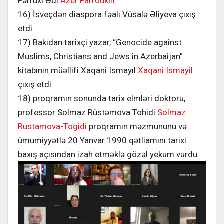
Fərruxi Ədl
Azer Farroukhi
16) İsveçdən diaspora fəalı Vüsalə Əliyeva çıxış
etdi
17) Bakıdan tarixçi yazar, “Genocide against
Muslims, Christians and Jews in Azerbaijan”
kitabının müəllifi Xaqani Ismayıl
Xaqani Ismayil
çıxış etdi
18) proqramın sonunda tarix elmləri doktoru,
professor Solmaz Rüstəmova Tohidi
Solmaz
Rustamova-Togidi
proqramın məzmununu və
ümumiyyətlə 20 Yanvar 1990 qətliamını tarixi
baxış açısından izah etməklə gözəl yekum vurdu.