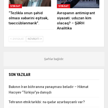
SIYASƏT
SIYASƏT
“Tezliklə onun şəhid
Avropanın antimiqrant
olması xəbərini eşitsək,
siyasəti: uduzan kim
təəccüblənmərik”.
olacaq? – ŞƏRH
Analitika
ƏVVƏLKI
NÖVBƏTI
Şərhlər bağlıdır.
SON YAZILAR
Bakının İran böhranına yanaşması belədir – Hikmət
Hacıyev “Türkiyə”yə danışdı
Tehranın etnik tərkibi: nə qədər azərbaycanlı var?