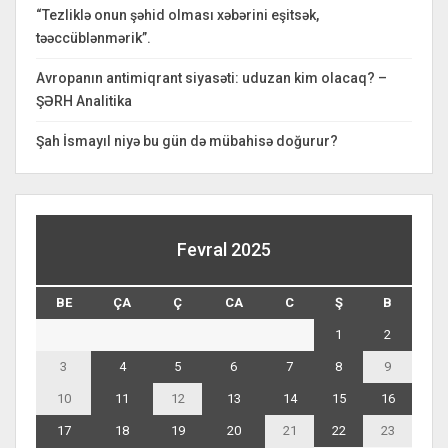
“Tezliklə onun şəhid olması xəbərini eşitsək,
təəccüblənmərik”.
Avropanın antimiqrant siyasəti: uduzan kim olacaq? –
ŞƏRH Analitika
Şah İsmayıl niyə bu gün də mübahisə doğurur?
Fevral 2025
BE
ÇA
Ç
CA
C
Ş
B
1
2
3
4
5
6
7
8
9
10
11
12
13
14
15
16
17
18
19
20
21
22
23