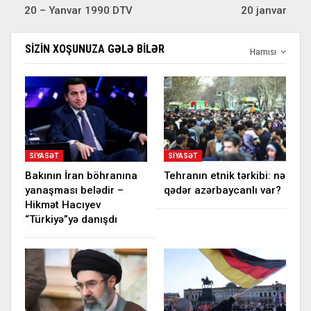
20 – Yanvar 1990 DTV
20 janvar
SIZIN XOŞUNUZA GƏLƏ BILƏR
Hamısı
SIYASƏT
SIYASƏT
Bakının İran böhranına
Tehranın etnik tərkibi: nə
yanaşması belədir –
qədər azərbaycanlı var?
Hikmət Hacıyev
“Türkiyə”yə danışdı