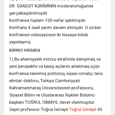
DR. SƏADƏT KƏRİMİNİN moderatorluğunda
gerçəkləşdirilmişdir.
Konfransa toplam 100 nəfər qatılmışdır.
Konfrans 4 saat yarım davam etmişdir. O üzdən
konfransın videoyazısıni iki hissəyə bölüb
yayınlayırıq.
BIRINCI HİSSƏDƏ
1) Bu əhəmiyyətli mövzu ətrafında danışmaq və
yeni perspektiv və baxış açılarını anlatmaq üçün
konfransa tanınmış politoloq, siyasi icmalçı, tarix
elmləri doktoru, Türkiyə Cümhuriyyəti
Kahramanmaraş Universitesinin professoru,
Siyaset Bilimi ve Uluslararası İlişkiler Bölümü
başkanı TOĞRUL İSMAYIL dəvət olunmuşdur.
Sayın professor Toğrul İsmayıl
Toğrul İsmayıl
45