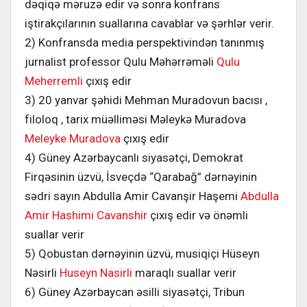
dəqiqə məruzə edir və sonra konfrans
iştirakçılarının suallarına cavablar və şərhlər verir.
2) Konfransda media perspektivindən tanınmış
jurnalist professor Qulu Məhərrəməli
Qulu
Meherremli
çıxış edir
3) 20 yanvar şəhidi Mehman Muradovun bacısı ,
filoloq , tarix müəlliməsi Məleykə Muradova
Meleyke Muradova
çıxış edir
4) Güney Azərbaycanlı siyasətçi, Demokrat
Firqəsinin üzvü, İsveçdə “Qarabağ” dərnəyinin
sədri sayın Abdulla Amir Cavanşir Haşemi
Abdulla
Amir Hashimi Cavanshir
çıxış edir və önəmli
suallar verir
5) Qobustan dərnəyinin üzvü, musiqiçi Hüseyn
Nəsirli
Huseyn Nasirli
maraqlı suallar verir
6) Güney Azərbaycan əsilli siyasətçi, Tribun