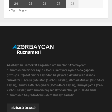
24
25
26
27
28
« Yan
Mar »
Azərbaycan Demokrat Firqəsinin orqanı olan “Azərbaycan”
ruznaməsinin birinci sayı 1945-ci il sentyabr ayının 5-də çapdan
çıxmışdır. “Qəzet birinci sayından başlayaraq Azərbaycan dilində
buraxılırdı. Hacı Əli Şəbüstəri (1-29-cu saylar), Əhməd Müsəvi (98-151-ci
saylar), Həmzə Fəthi Xoşginabi (152-246-cı saylar), İsmayıl Şəms (247-
293-cü saylar) ruznamənin baş redaktorları olmuşdur. Hal-hazırda
ruznamənin baş redaktoru Rəhim Hüseynzadədir.
BIZIMLƏ ƏLAQƏ