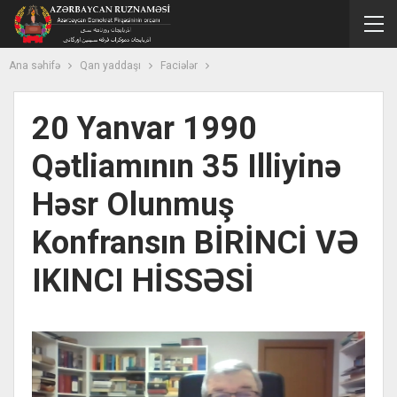
Ana səhifə
Qan yaddaşı
Faciələr
20 Yanvar 1990
Qətliamının 35 Illiyinə
Həsr Olunmuş
Konfransın BİRİNCİ VƏ
IKINCI HİSSƏSİ