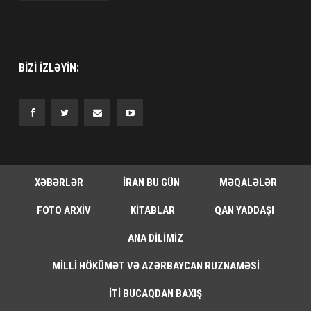
BIZI IZLƏYIN:
XƏBƏRLƏR
İRAN BU GÜN
MƏQALƏLƏR
FOTO ARXIV
KITABLAR
QAN YADDAŞI
ANA DILIMIZ
MILLI HÖKÜMƏT VƏ AZƏRBAYCAN RUZNAMƏSI
İTI BUCAQDAN BAXIŞ