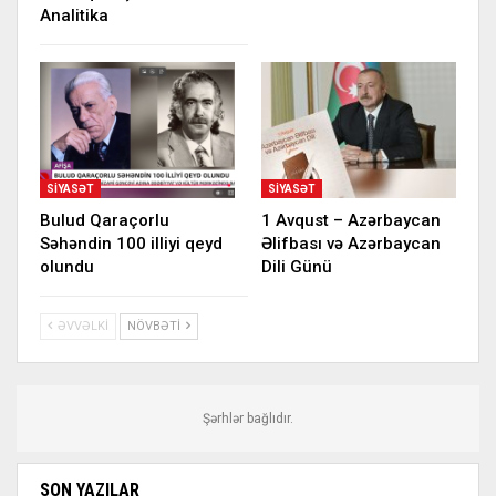
Analitika
SIYASƏT
SIYASƏT
Bulud Qaraçorlu
1 Avqust – Azərbaycan
Səhəndin 100 illiyi qeyd
Əlifbası və Azərbaycan
olundu
Dili Günü
ƏVVƏLKI
NÖVBƏTI
Şərhlər bağlıdır.
SON YAZILAR