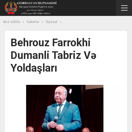
Ana səhifə
Xəbərlər
Siyasət
Behrouz Farrokhi
Dumanli Tabriz Və
Yoldaşları