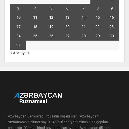
3
4
5
6
7
8
9
10
11
12
13
14
15
16
17
18
19
20
21
22
23
24
25
26
27
28
29
30
31
« Apr
İyn »
Azərbaycan Demokrat Firqəsinin orqanı olan “Azərbaycan”
ruznaməsinin birinci sayı 1945-ci il sentyabr ayının 5-də çapdan
çıxmışdır. “Qəzet birinci sayından başlayaraq Azərbaycan dilində