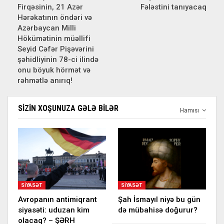
Firqəsinin, 21 Azər
Fələstini tanıyacaq
Hərəkatının öndəri və
Azərbaycan Milli
Hökümətinin müəllifi
Seyid Cəfər Pişəvərini
şəhidliyinin 78-ci ilində
onu böyuk hörmət və
rəhmətlə anırıq!
SIZIN XOŞUNUZA GƏLƏ BILƏR
Hamısı
SIYASƏT
SIYASƏT
Avropanın antimiqrant
Şah İsmayıl niyə bu gün
siyasəti: uduzan kim
də mübahisə doğurur?
olacaq? – ŞƏRH