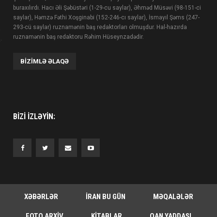
buraxılırdı. Hacı Əli Şəbüstəri (1-29-cu saylar), Əhməd Müsəvi (98-151-ci
saylar), Həmzə Fəthi Xoşginabi (152-246-cı saylar), İsmayıl Şəms (247-
293-cü saylar) ruznamənin baş redaktorları olmuşdur. Hal-hazırda
ruznamənin baş redaktoru Rəhim Hüseynzadədir.
BIZIMLƏ ƏLAQƏ
BIZI IZLƏYIN:
XƏBƏRLƏR
İRAN BU GÜN
MƏQALƏLƏR
FOTO ARXIV
KITABLAR
QAN YADDAŞI