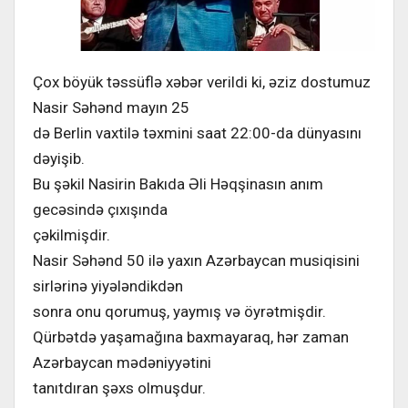
Çox böyük təssüflə xəbər verildi ki, əziz dostumuz
Nasir Səhənd mayın 25
də Berlin vaxtilə təxmini saat 22:00-da dünyasını
dəyişib.
Bu şəkil Nasirin Bakıda Əli Həqşinasın anım
gecəsində çıxışında
çəkilmişdir.
Nasir Səhənd 50 ilə yaxın Azərbaycan musiqisini
sirlərinə yiyələndikdən
sonra onu qorumuş, yaymış və öyrətmişdir.
Qürbətdə yaşamağına baxmayaraq, hər zaman
Azərbaycan mədəniyyətini
tanıtdıran şəxs olmuşdur.