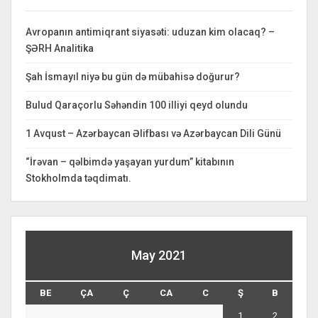
Avropanın antimiqrant siyasəti: uduzan kim olacaq? –
ŞƏRH Analitika
Şah İsmayıl niyə bu gün də mübahisə doğurur?
Bulud Qaraçorlu Səhəndin 100 illiyi qeyd olundu
1 Avqust – Azərbaycan Əlifbası və Azərbaycan Dili Günü
“İrəvan – qəlbimdə yaşayan yurdum” kitabının
Stokholmda təqdimatı.
May 2021
BE
ÇA
Ç
CA
C
Ş
B
1
2