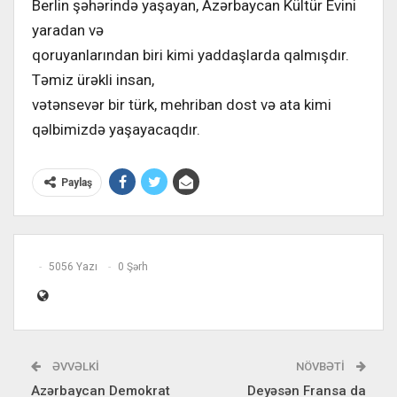
Berlin şəhərində yaşayan, Azərbaycan Kültür Evini
yaradan və
qoruyanlarından biri kimi yaddaşlarda qalmışdır.
Təmiz ürəkli insan,
vətənsevər bir türk, mehriban dost və ata kimi
qəlbimizdə yaşayacaqdır.
Paylaş
5056 Yazı
0 Şərh
ƏVVƏLKI
NÖVBƏTI
Azərbaycan Demokrat
Deyəsən Fransa da