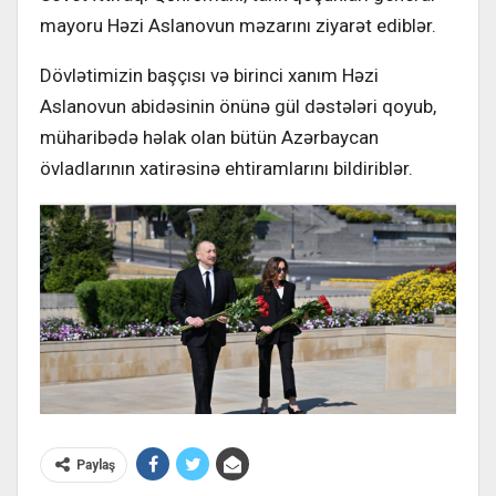
mayoru Həzi Aslanovun məzarını ziyarət ediblər.
Dövlətimizin başçısı və birinci xanım Həzi
Aslanovun abidəsinin önünə gül dəstələri qoyub,
müharibədə həlak olan bütün Azərbaycan
övladlarının xatirəsinə ehtiramlarını bildiriblər.
Paylaş