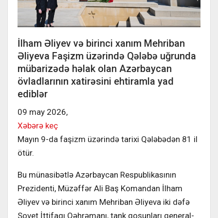
İlham Əliyev və birinci xanım Mehriban
Əliyeva Faşizm üzərində Qələbə uğrunda
mübarizədə həlak olan Azərbaycan
övladlarının xatirəsini ehtiramla yad
ediblər
09 may 2026,
Xəbərə keç
Mayın 9-da faşizm üzərində tarixi Qələbədən 81 il
ötür.
Bu münasibətlə Azərbaycan Respublikasının
Prezidenti, Müzəffər Ali Baş Komandan İlham
Əliyev və birinci xanım Mehriban Əliyeva iki dəfə
Sovet İttifaqı Qəhrəmanı, tank qoşunları general-