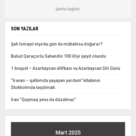
Şərhlər bağlıdır.
SON YAZILAR
Şah İsmayıl niyə bu gün də mübahisə doğurur?
Bulud Qaraçorlu Səhəndin 100 illiyi qeyd olundu
1 Avqust – Azərbaycan Əlifbası və Azərbaycan Dili Günü
“İrəvan – qəlbimdə yaşayan yurdum” kitabının
Stokholmda təqdimatı.
İran “Quymaq yesə də düzəlməz”
Mart 2025