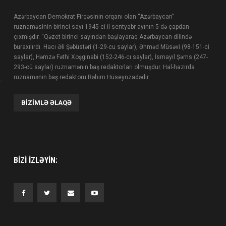
Azərbaycan Demokrat Firqəsinin orqanı olan “Azərbaycan”
ruznaməsinin birinci sayı 1945-ci il sentyabr ayının 5-də çapdan
çıxmışdır. “Qəzet birinci sayından başlayaraq Azərbaycan dilində
buraxılırdı. Hacı Əli Şəbüstəri (1-29-cu saylar), Əhməd Müsəvi (98-151-ci
saylar), Həmzə Fəthi Xoşginabi (152-246-cı saylar), İsmayıl Şəms (247-
293-cü saylar) ruznamənin baş redaktorları olmuşdur. Hal-hazırda
ruznamənin baş redaktoru Rəhim Hüseynzadədir.
BIZIMLƏ ƏLAQƏ
BIZI IZLƏYIN: