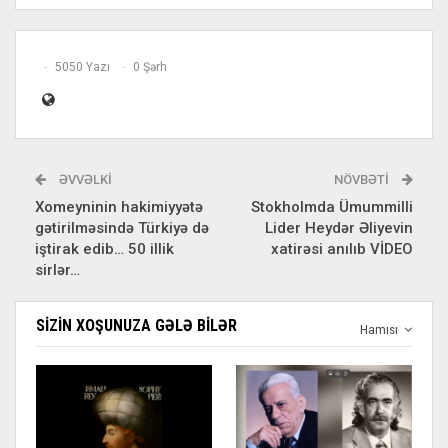
5050 Yazı
0 Şərh
ƏVVƏLKI
NÖVBƏTI
Xomeyninin hakimiyyətə
Stokholmda Ümummilli
gətirilməsində Türkiyə də
Lider Heydər Əliyevin
iştirak edib… 50 illik
xatirəsi anılıb VİDEO
sirlər…
SIZIN XOŞUNUZA GƏLƏ BILƏR
Hamısı