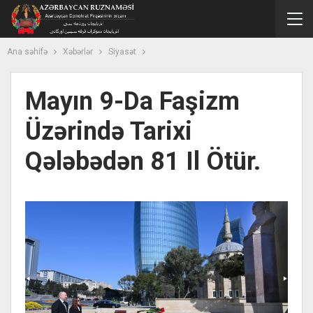
Ana səhifə
Xəbərlər
Siyasət
Mayın 9-Da Faşizm
Üzərində Tarixi
Qələbədən 81 Il Ötür.