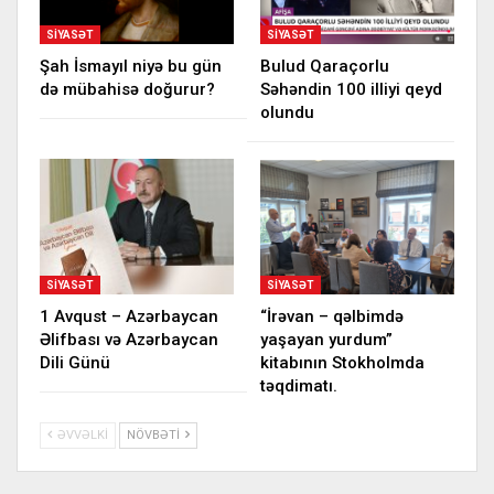
SIYASƏT
SIYASƏT
Şah İsmayıl niyə bu gün
Bulud Qaraçorlu
də mübahisə doğurur?
Səhəndin 100 illiyi qeyd
olundu
SIYASƏT
SIYASƏT
1 Avqust – Azərbaycan
“İrəvan – qəlbimdə
Əlifbası və Azərbaycan
yaşayan yurdum”
Dili Günü
kitabının Stokholmda
təqdimatı.
ƏVVƏLKI
NÖVBƏTI