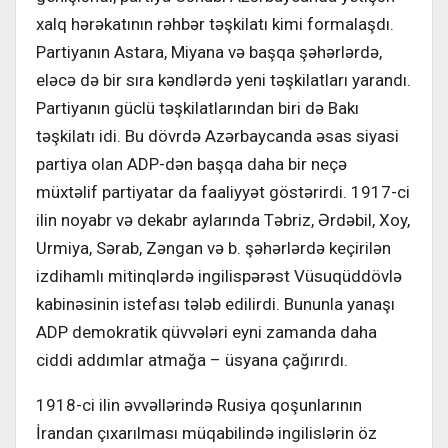
xalq hərəkatının rəhbər təşkilatı kimi formalaşdı.
Partiyanın Astara, Miyana və başqa şəhərlərdə,
eləcə də bir sıra kəndlərdə yeni təşkilatları yarandı.
Partiyanın güclü təşkilatlarından biri də Bakı
təşkilatı idi. Bu dövrdə Azərbaycanda əsas siyasi
partiya olan ADP-dən başqa daha bir neçə
müxtəlif partiyatar da faaliyyət göstərirdi. 1917-ci
ilin noyabr və dekabr aylarında Təbriz, Ərdəbil, Xoy,
Urmiya, Sərab, Zəngan və b. şəhərlərdə keçirilən
izdihamlı mitinqlərdə ingilispərəst Vüsuqüddövlə
kabinəsinin istefası tələb edilirdi. Bununla yanaşı
ADP demokratik qüvvələri eyni zamanda daha
ciddi addımlar atmağa – üsyana çağırırdı.
1918-ci ilin əvvəllərində Rusiya qoşunlarının
İrandan çıxarılması müqabilində ingilislərin öz