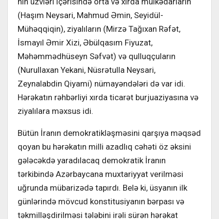
nın üzvləri içərisində orta və xırda mülkədarların
(Haşım Neysari, Mahmud Əmin, Seyidül-
Mühəqqiqin), ziyalıların (Mirzə Tağıxan Rəfət,
İsmayıl Əmir Xizi, Əbülqasım Fiyuzat,
Məhəmmədhüseyn Səfvət) və qulluqçuların
(Nurullaxan Yekani, Nüsrətulla Neysari,
Zeynalabdin Qiyami) nümayəndələri də var idi.
Hərəkatın rəhbərliyi xırda ticarət burjuaziyasına və
ziyalılara məxsus idi.
Bütün İranın demokratikləşməsini qarşıya məqsəd
qoyan bu hərəkatın milli azadlıq cəhəti öz əksini
gələcəkdə yaradılacaq demokratik İranın
tərkibində Azərbaycana muxtariyyat verilməsi
uğrunda mübarizədə tapırdı. Belə ki, üsyanın ilk
günlərində mövcud konstitusiyanın bərpası və
təkmilləşdirilməsi tələbini irəli sürən hərəkat