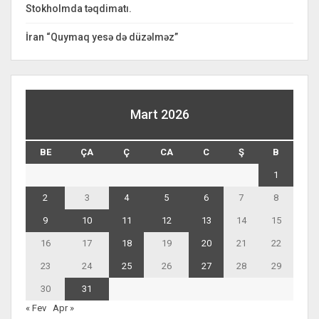
Stokholmda təqdimatı.
İran “Quymaq yesə də düzəlməz”
Mart 2026
BE
ÇA
Ç
CA
C
Ş
B
1
2
3
4
5
6
7
8
9
10
11
12
13
14
15
16
17
18
19
20
21
22
23
24
25
26
27
28
29
30
31
« Fev
Apr »