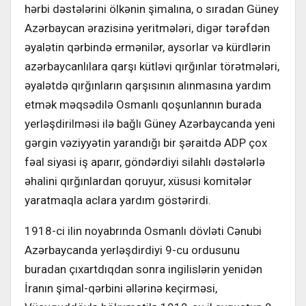
hərbi dəstələrini ölkənin şimalına, o sıradan Güney
Azərbaycan ərazisinə yeritmələri, digər tərəfdən
əyalətin qərbində ermənilər, aysorlar və kürdlərin
azərbaycanlılara qarşı kütləvi qırğınlar törətmələri,
əyalətdə qırğınların qarşısının alınmasına yardım
etmək məqsədilə Osmanlı qoşunlannın burada
yerləşdirilməsi ilə bağlı Güney Azərbaycanda yeni
gərgin vəziyyətin yarandığı bir şəraitdə ADP çox
fəal siyasi iş aparır, göndərdiyi silahlı dəstələrlə
əhalini qırğınlardan qoruyur, xüsusi komitələr
yaratmaqla aclara yardım göstərirdi.
1918-ci ilin noyabrında Osmanlı dövləti Cənubi
Azərbaycanda yerləşdirdiyi 9-cu ordusunu
buradan çıxartdıqdan sonra ingilislərin yenidən
İranın şimal-qərbini əllərinə keçirməsi,