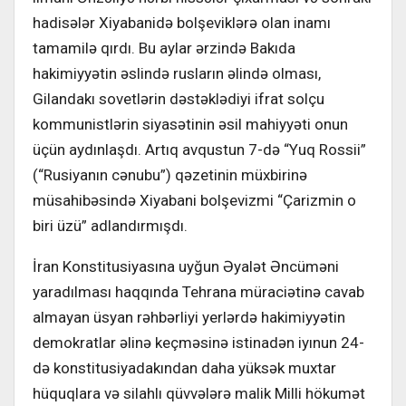
hadisələr Xiyabanidə bolşeviklərə olan inamı
tamamilə qırdı. Bu aylar ərzində Bakıda
hakimiyyətin əslində rusların əlində olması,
Gilandakı sovetlərin dəstəklədiyi ifrat solçu
kommunistlərin siyasətinin əsil mahiyyəti onun
üçün aydınlaşdı. Artıq avqustun 7-də “Yuq Rossii”
(“Rusiyanın cənubu”) qəzetinin müxbirinə
müsahibəsində Xiyabani bolşevizmi “Çarizmin o
biri üzü” adlandırmışdı.
İran Konstitusiyasına uyğun Əyalət Əncüməni
yaradılması haqqında Tehrana müraciətinə cavab
almayan üsyan rəhbərliyi yerlərdə hakimiyyətin
demokratlar əlinə keçməsinə istinadən iyınun 24-
də konstitusiyadakından daha yüksək muxtar
hüquqlara və silahlı qüvvələrə malik Milli hökumət