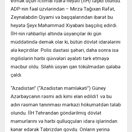
etmək üçün İctimai İdarə heyəti (İİH) təşkil olundu.
ADP-nin fəal üzvlərindən – Mirzə Tağıxan Rəfət,
Zeynalabdin Qiyami və başqalarından ibarət bu
heyətə Şeyx Məhəmməd Xiyabani başçılıq edirdi.
İİH-nin rəhbərliyi altında üsyançılar iki gün
müddətində demək olar ki, bütün dövlət idarələrini
ələ keçirdilər. Polis dəstəsi şəhəri, daha sonra isə
ingilislərin hərbi qüvvələri əyaləti tərk etməyə
məcbur oldu. Silahlı üsyan qan tökülmədən qələbə
çaldı.
“Azadistan” (“Azadistan məmləkəti”) Güney
Azərbaycanın rəsmi adı kimi elan edildi1 və bu
adın rəsmən tanınması mərkəzi hökumətdən tələb
olundu. İİH Tehrandan göndərilmiş dövlət
məmurlarını və hərbi qulluqçuları idarə işlərindən
kənar edərək Təbrizdən qovdu. Onların yerinə