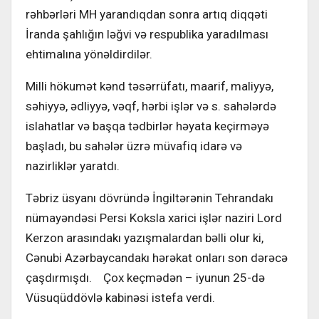
rəhbərləri MH yarandıqdan sonra artıq diqqəti
İranda şahlığın ləğvi və respublika yaradılması
ehtimalına yönəldirdilər.
Milli hökumət kənd təsərrüfatı, maarif, maliyyə,
səhiyyə, ədliyyə, vəqf, hərbi işlər və s. sahələrdə
islahatlar və başqa tədbirlər həyata keçirməyə
başladı, bu sahələr üzrə müvafiq idarə və
nazirliklər yaratdı.
Təbriz üsyanı dövründə İngiltərənin Tehrandakı
nümayəndəsi Persi Koksla xarici işlər naziri Lord
Kerzon arasındakı yazışmalardan bəlli olur ki,
Cənubi Azərbaycandakı hərəkat onları son dərəcə
çaşdırmışdı. Çox keçmədən – iyunun 25-də
Vüsuqüddövlə kabinəsi istefa verdi.