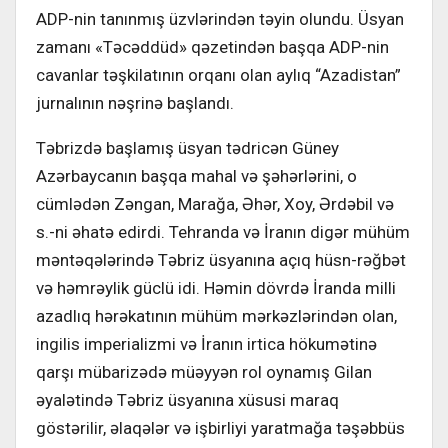
ADP-nin tanınmış üzvlərindən təyin olundu. Üsyan
zamanı «Təcəddüd» qəzetindən başqa ADP-nin
cavanlar təşkilatının orqanı olan aylıq “Azadistan”
jurnalının nəşrinə başlandı.
Təbrizdə başlamış üsyan tədricən Güney
Azərbaycanın başqa mahal və şəhərlərini, o
cümlədən Zəngan, Marağa, Əhər, Xoy, Ərdəbil və
s.-ni əhatə edirdi. Tehranda və İranın digər mühüm
məntəqələrində Təbriz üsyanına açıq hüsn-rəğbət
və həmrəylik güclü idi. Həmin dövrdə İranda milli
azadlıq hərəkatının mühüm mərkəzlərindən olan,
ingilis imperializmi və İranın irtica hökumətinə
qarşı mübarizədə müəyyən rol oynamış Gilan
əyalətində Təbriz üsyanına xüsusi maraq
göstərilir, əlaqələr və işbirliyi yaratmağa təşəbbüs