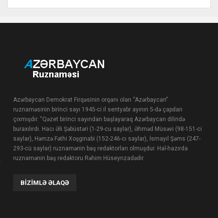
Azərbaycan Demokrat Firqəsinin orqanı olan “Azərbaycan”
ruznaməsinin birinci sayı 1945-ci il sentyabr ayının 5-də çapdan
çıxmışdır. “Qəzet birinci sayından başlayaraq Azərbaycan dilində
buraxılırdı. Hacı Əli Şəbüstəri (1-29-cu saylar), Əhməd Müsəvi (98-151-ci
saylar), Həmzə Fəthi Xoşginabi (152-246-cı saylar), İsmayıl Şəms (247-
293-cü saylar) ruznamənin baş redaktorları olmuşdur. Hal-hazırda
ruznamənin baş redaktoru Rəhim Hüseynzadədir.
BIZIMLƏ ƏLAQƏ