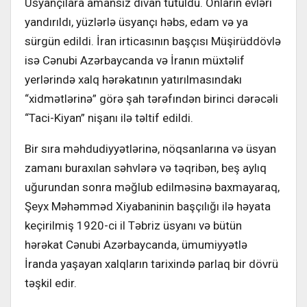
Üsyançılara amansız divan tutuldu. Onların evləri
yandırıldı, yüzlərlə üsyançı həbs, edam və ya
sürgün edildi. İran irticasının başçısı Müşirüddövlə
isə Cənubi Azərbaycanda və İranın müxtəlif
yerlərində xalq hərəkatının yatırılmasındakı
“xidmətlərinə” görə şah tərəfındən birinci dərəcəli
“Taci-Kiyan” nişanı ilə təltif edildi.
Bir sıra məhdudiyyətlərinə, nöqsanlarına və üsyan
zamanı buraxılan səhvlərə və təqribən, beş aylıq
uğurundan sonra məğlub edilməsinə baxmayaraq,
Şeyx Məhəmməd Xiyabaninin başçılığı ilə həyata
keçirilmiş 1920-ci il Təbriz üsyanı və bütün
hərəkat Cənubi Azərbaycanda, ümumiyyətlə
İranda yaşayan xalqların tarixində parlaq bir dövrü
təşkil edir.