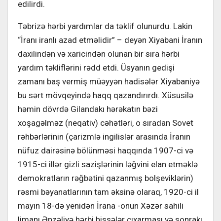
edilirdi.
Təbrizə hərbi yardımlar da təklif olunurdu. Lakin
“İranı iranlı azad etməlidir” – deyən Xiyabani İranın
daxilindən və xaricindən olunan bir sıra hərbi
yardım təkliflərini rədd etdi. Üsyanın gedişi
zamanı baş vermiş müəyyən hadisələr Xiyabaniyə
bu sərt mövqeyində haqq qazandırırdı. Xüsusilə
həmin dövrdə Gilandakı hərəkatın bəzi
xoşagəlməz (neqativ) cəhətləri, o sıradan Sovet
rəhbərlərinin (çarizmlə ingilislər arasında İranın
nüfuz dairəsinə bölünməsi haqqında 1907-ci və
1915-ci illər gizli sazişlərinin ləğvini elan etməklə
demokratların rəğbətini qazanmış bolşeviklərin)
rəsmi bəyanatlarının tam əksinə olaraq, 1920-ci il
mayın 18-də yenidən İrana -onun Xəzər sahili
limanı Ənzəliyə hərbi hissələr çıxarması və sonrakı