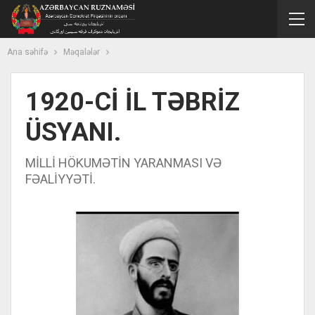
Ana səhifə
Məqalələr
1920-Cİ İL TƏBRİZ
ÜSYANI.
MİLLİ HÖKUMƏTİN YARANMASI VƏ
FƏALİYYƏTİ.