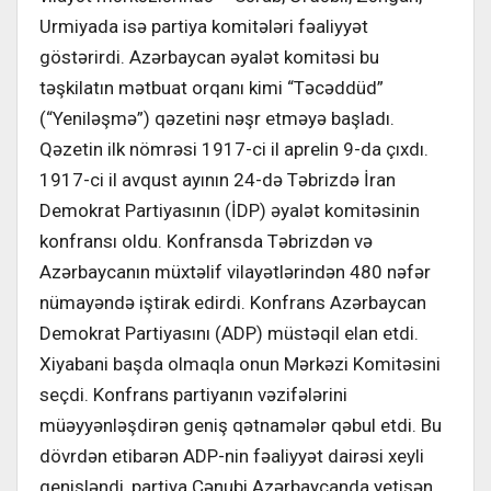
Urmiyada isə partiya komitələri fəaliyyət
göstərirdi. Azərbaycan əyalət komitəsi bu
təşkilatın mətbuat orqanı kimi “Təcəddüd”
(“Yeniləşmə”) qəzetini nəşr etməyə başladı.
Qəzetin ilk nömrəsi 1917-ci il aprelin 9-da çıxdı.
1917-ci il avqust ayının 24-də Təbrizdə İran
Demokrat Partiyasının (İDP) əyalət komitəsinin
konfransı oldu. Konfransda Təbrizdən və
Azərbaycanın müxtəlif vilayətlərindən 480 nəfər
nümayəndə iştirak edirdi. Konfrans Azərbaycan
Demokrat Partiyasını (ADP) müstəqil elan etdi.
Xiyabani başda olmaqla onun Mərkəzi Komitəsini
seçdi. Konfrans partiyanın vəzifələrini
müəyyənləşdirən geniş qətnamələr qəbul etdi. Bu
dövrdən etibarən ADP-nin fəaliyyət dairəsi xeyli
genişləndi, partiya Cənubi Azərbaycanda yetişən