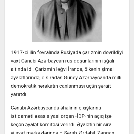
1917-ci ilin fevralında Rusiyada çarizmin devrildiyi
vaxt Cənubi Azərbaycan rus qoşunlarının işğalı
altında idi. Çarizmin ləğvi İranda, ölkənin şimal
əyalətlərində, o sıradan Güney Azərbaycanda milli
demokratik hərəkatın canlanması üçün şərait
yaratdı.
Cənubi Azərbaycanda əhalinin çıxışlarına
istiqaməti əsas siyasi orqan -İDP-nin açıq işə
keçən əyalət komitəsi verirdi. Əyalətin bir sıra
vilayət mərkəzlərində – Sərab, Ərdəbil, Zəngan,