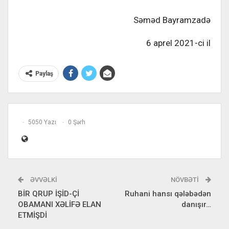
Səməd Bayramzadə
6 aprel 2021-ci il
Paylaş
5050 Yazı
0 Şərh
ƏVVƏLKI
NÖVBƏTI
BİR QRUP İŞİD-Çİ
Ruhani hansı qələbədən
OBAMANI XƏLİFƏ ELAN
danışır…
ETMİŞDİ