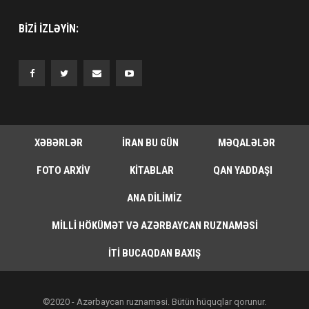
BIZI IZLƏYIN:
XƏBƏRLƏR
İRAN BU GÜN
MƏQALƏLƏR
FOTO ARXIV
KITABLAR
QAN YADDAŞI
ANA DILIMIZ
MILLI HÖKÜMƏT VƏ AZƏRBAYCAN RUZNAMƏSI
İTI BUCAQDAN BAXIŞ
©2020 - Azərbaycan ruznaməsi. Bütün hüquqlar qorunur.