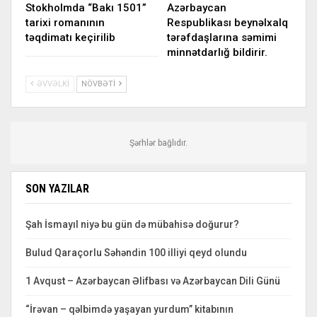
Stokholmda “Bakı 1501”
Azərbaycan
tarixi romanının
Respublikası beynəlxalq
təqdimatı keçirilib
tərəfdaşlarına səmimi
minnətdarlığ bildirir.
ƏVVƏLKI
NÖVBƏTI
Şərhlər bağlıdır.
SON YAZILAR
Şah İsmayıl niyə bu gün də mübahisə doğurur?
Bulud Qaraçorlu Səhəndin 100 illiyi qeyd olundu
1 Avqust – Azərbaycan Əlifbası və Azərbaycan Dili Günü
“İrəvan – qəlbimdə yaşayan yurdum” kitabının