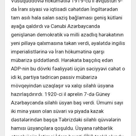
Vüsuquddövlə hökumətilə 1919-cu il avqustun 9-
da İranı siyasi və iqtisadi cəhətdən İngiltərədən
tam asılı hala salan saziş bağlaması geniş kütləni
ayağa qaldırdı və Cənubi Azərbaycanda
genişlənən demokratik və milli azadlıq hərəkatının
yeni pilləyə qalxmasına təkan verdi, əyalətdə ingilis
imperialistlərinə və İran hökumətinə qarşı
mübarizə şiddətləndi. Hərəkata başçılıq edən
ADP-nin bu dövrki fəaliyyəti üçün səciyyəvi cəhət o
idi ki, partiya tədricən passiv mübarizə
mövqeyindən uzaqlaşır və xalqı silahlı üsyana
hazırlaşdırırdı. 1920-ci il aprelin 7-də Güney
Azərbaycanda silahlı üsyan baş verdi. Ümumi sayı
iki minə yaxın olan süvari və piyada kazak
dəstələrindən başqa Təbrizdəki silahlı qüvvələrin
hamısı üsyançılara qoşuldu. Üsyana rəhbərlik