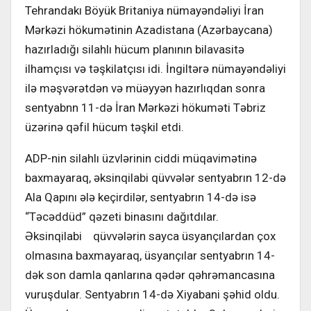
Tehrandakı Böyük Britaniya nümayəndəliyi İran
Mərkəzi hökumətinin Azadistana (Azərbaycana)
hazırladığı silahlı hücum planının bilavasitə
ilhamçısı və təşkilatçısı idi. İngiltərə nümayəndəliyi
ilə məşvərətdən və müəyyən hazırlıqdan sonra
sentyabnn 11-də İran Mərkəzi hökuməti Təbriz
üzərinə qəfil hücum təşkil etdi.
ADP-nin silahlı üzvlərinin ciddi müqavimətinə
baxmayaraq, əksinqilabi qüvvələr sentyabrın 12-də
Ala Qapını ələ keçirdilər, sentyabrın 14-də isə
“Təcəddüd” qəzeti binasını dağıtdılar.
Əksinqilabi qüvvələrin sayca üsyançılardan çox
olmasına baxmayaraq, üsyançılar sentyabrın 14-
dək son damla qanlarına qədər qəhrəmancasına
vuruşdular. Sentyabrın 14-də Xiyabani şəhid oldu.