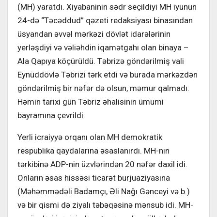
(MH) yaratdı. Xiyabaninin sədr seçildiyi MH iyunun
24-də “Təcəddud” qəzeti redaksiyası binasından
üsyandan əvvəl mərkəzi dövlət idarələrinin
yerləşdiyi və vəliəhdin iqamətgahı olan binaya –
Ala Qapıya köçürüldü. Təbrizə göndərilmiş vali
Eynüddövlə Təbrizi tərk etdi və burada mərkəzdən
göndərilmiş bir nəfər də olsun, məmur qalmadı.
Həmin tarixi gün Təbriz əhalisinin ümumi
bayramına çevrildi.
Yerli icraiyyə orqanı olan MH demokratik
respublika qaydalarına əsaslanırdı. MH-nın
tərkibinə ADP-nin üzvlərindən 20 nəfər daxil idi.
Onların əsas hissəsi ticarət burjuaziyasına
(Məhəmmədəli Badamçı, Əli Nağı Gənceyi və b.)
və bir qismi də ziyalı təbəqəsinə mənsub idi. MH-