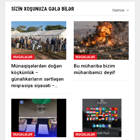
SIZIN XOŞUNUZA GƏLƏ BILƏR
Hamısı
MƏQALƏLƏR
MƏQALƏLƏR
Münaqişələrdən doğan
Bu müharibə bizim
köçkünlük –
müharibəmiz deyil!
günahkarların sərtləşən
miqrasiya siyasəti –…
MƏQALƏLƏR
MƏQALƏLƏR