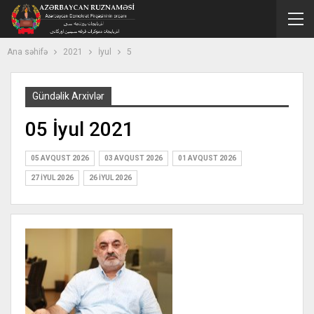
Ana səhifə
2021
İyul
5
Gündəlik Arxivlər
05 İyul 2021
05 AVQUST 2026
03 AVQUST 2026
01 AVQUST 2026
27 İYUL 2026
26 İYUL 2026