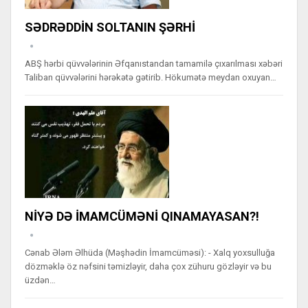
SƏDRƏDDİN SOLTANIN ŞƏRHİ
ABŞ hərbi qüvvələrinin Əfqanıstandan tamamilə çıxarılması xəbəri
Taliban qüvvələrini hərəkətə gətirib. Hökumətə meydan oxuyan…
NİYƏ DƏ İMAMCÜMƏNİ QINAMAYASAN?!
Cənab Ələm Əlhüda (Məşhədin İmamcüməsi): - Xalq yoxsulluğa
dözməklə öz nəfsini təmizləyir, daha çox zühuru gözləyir və bu
üzdən…