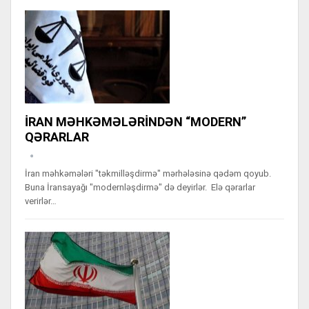
İRAN MƏHKƏMƏLƏRİNDƏN “MODERN”
QƏRARLAR
İran məhkəmələri "təkmilləşdirmə" mərhələsinə qədəm qoyub.
Buna İransayağı "modernləşdirmə" də deyirlər. Elə qərarlar
verirlər…