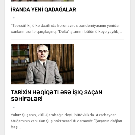
İRANDA YENİ QADAĞALAR
"Təəssüf ki, ölkə daxilində koronavirus pandemiyasının yenidən
canlanması ilə qarşılaşırıq. “Delta” ştammı bütün ölkəyə yayılıb,…
TARİXİN HƏQİQƏTLƏRƏ İŞIQ SAÇAN
SƏHİFƏLƏRİ
Yalnız Şuşanın, külli-Qarabağın deyil, bütövlükdə Azərbaycan
Muğamının xanı Xan Şuşinski təsadüfi deməyib: “Şuşanın dağları
başı…