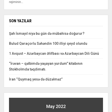
rejiminin…
SON YAZILAR
Şah İsmayıl niyə bu gün də mübahisə doğurur?
Bulud Qaraçorlu Səhəndin 100 illiyi qeyd olundu
1 Avqust – Azərbaycan Əlifbası və Azərbaycan Dili Günü
“İrəvan – qəlbimdə yaşayan yurdum” kitabının
Stokholmda təqdimatı.
İran “Quymaq yesə də düzəlməz”
May 2022