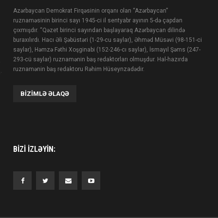
Azərbaycan Demokrat Firqəsinin orqanı olan “Azərbaycan”
ruznaməsinin birinci sayı 1945-ci il sentyabr ayının 5-də çapdan
çıxmışdır. “Qəzet birinci sayından başlayaraq Azərbaycan dilində
buraxılırdı. Hacı Əli Şəbüstəri (1-29-cu saylar), Əhməd Müsəvi (98-151-ci
saylar), Həmzə Fəthi Xoşginabi (152-246-cı saylar), İsmayıl Şəms (247-
293-cü saylar) ruznamənin baş redaktorları olmuşdur. Hal-hazırda
ruznamənin baş redaktoru Rəhim Hüseynzadədir.
BIZIMLƏ ƏLAQƏ
BIZI IZLƏYIN: