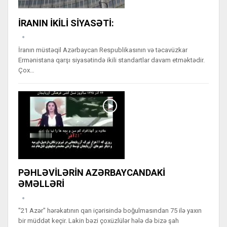
İRANIN İKİLİ SİYASƏTİ:
İranın müstəqil Azərbaycan Respublikasının və təcavüzkar
Ermənistana qarşı siyasətində ikili standartlar davam etməktədir.
Çox…
PƏHLƏVİLƏRİN AZƏRBAYCANDAKİ
ƏMƏLLƏRİ
"21 Azər" hərəkatının qan içərisində boğulmasından 75 ilə yaxın
bir müddət keçir. Lakin bəzi çoxüzlülər hələ də bizə şah