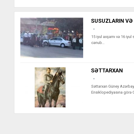
SUSUZLARIN VƏ 
15 iyul axşamı və 16 iyul 
cənub…
SƏTTARXAN
Səttarxan Güney Azərba
Ensiklopediyasına görə Q