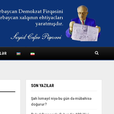
LƏR
SON YAZILAR
Şah İsmayıl niyə bu gün də mübahisə
doğurur?