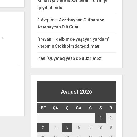
Bulud Qaraçorlu Səhəndin 100 illiyi
qeyd olundu
1 Avqust – Azərbaycan Əlifbası və
Azərbaycan Dili Günü
nın
“İrəvan – qəlbimdə yaşayan yurdum”
kitabının Stokholmda təqdimatı.
İran “Quymaq yesə də düzəlməz”
Avqust 2026
BE
ÇA
Ç
CA
C
Ş
B
1
2
3
4
5
6
7
8
9