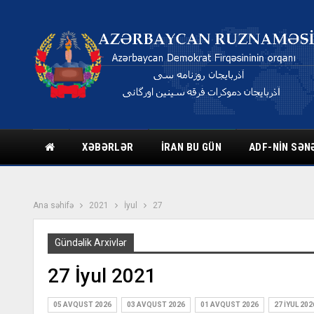
XƏBƏRLƏR
İRAN BU GÜN
ADF-NIN SƏN
Ana səhifə
2021
İyul
27
Gündəlik Arxivlər
27 İyul 2021
05 AVQUST 2026
03 AVQUST 2026
01 AVQUST 2026
27 İYUL 202