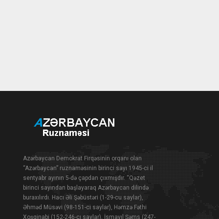
Azərbaycan Demokrat Firqəsinin orqanı olan
“Azərbaycan” ruznaməsinin birinci sayı 1945-ci il
sentyabr ayının 5-də çapdan çıxmışdır. “Qəzet
birinci sayından başlayaraq Azərbaycan dilində
buraxılırdı. Hacı Əli Şəbüstəri (1-29-cu saylar),
Əhməd Müsəvi (98-151-ci saylar), Həmzə Fəthi
Xoşginabi (152-246-cı saylar), İsmayıl Şəms (247-