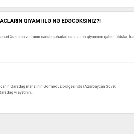
ACLARIN QIYAMI ILƏ NƏ EDƏCƏKSINIZ?!
səhəri Xuzistan və İranın cənub şəhərləri susuzların qiyamının şahidi oldular. İra
ycanın Qaradağ mahalının Görmədüz bölgəsində (Azərbaycan Sovet
aradağ vilayətinin…