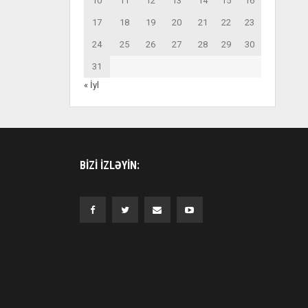
10
11
12
13
14
15
16
17
18
19
20
21
22
23
24
25
26
27
28
29
30
31
« İyl
BIZI IZLƏYIN: