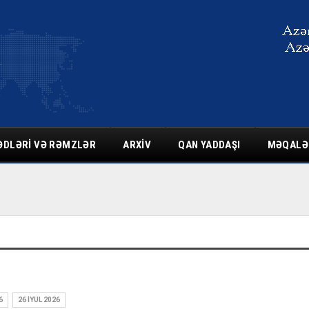
ƏDLƏRI VƏ RƏMZLƏR
ARXIV
QAN YADDAŞI
MƏQALƏ
6
26 İYUL 2026