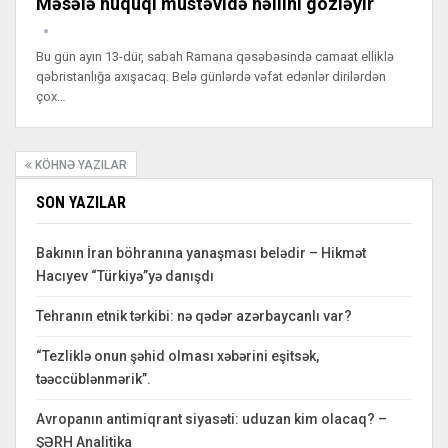
Məsələ hüquqi müstəvidə həllini gözləyir
Bu gün ayın 13-dür, sabah Ramana qəsəbəsində camaat elliklə
qəbristanlığa axışacaq. Belə günlərdə vəfat edənlər dirilərdən
çox…
KÖHNƏ YAZILAR
SON YAZILAR
Bakının İran böhranına yanaşması belədir – Hikmət
Hacıyev “Türkiyə”yə danışdı
Tehranın etnik tərkibi: nə qədər azərbaycanlı var?
“Tezliklə onun şəhid olması xəbərini eşitsək,
təəccüblənmərik”.
Avropanın antimiqrant siyasəti: uduzan kim olacaq? –
ŞƏRH Analitika