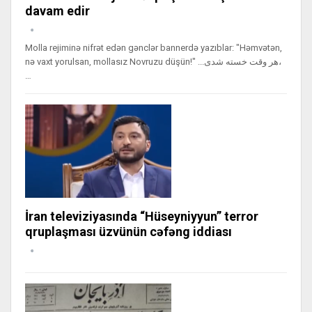
davam edir
Molla rejiminə nifrət edən gənclər bannerdə yazıblar: "Həmvətən,
nə vaxt yorulsan, mollasız Novruzu düşün!" ...هر وقت خسته شدی،
…
İran televiziyasında “Hüseyniyyun” terror
qruplaşması üzvünün cəfəng iddiası