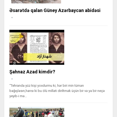
Əsarətdə qalan Güney Azərbaycan abidəsi
Şahnaz Azad kimdir?
“Tehranda yüz kişi yoxdurmu ki, hər biri min tümən
bağışlasın,hansı ki bu ölü milləti diriltmək üçün bir və ya bir neçə
yeyib-i mə…