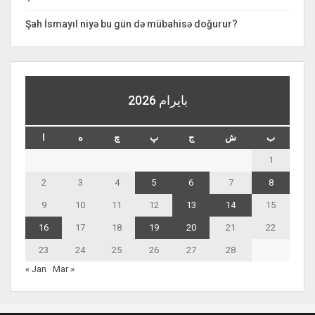
Şah İsmayıl niyə bu gün də mübahisə doğurur?
بايرام 2026
ب
ش
ج
پ
چ
ه
ا
1
2
3
4
5
6
7
8
9
10
11
12
13
14
15
16
17
18
19
20
21
22
23
24
25
26
27
28
« Jan
Mar »