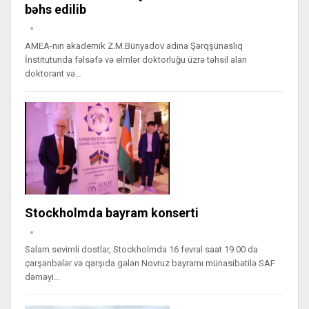
bəhs edilib
AMEA-nın akademik Z.M.Bünyadov adına Şərqşünaslıq
İnstitutunda fəlsəfə və elmlər doktorluğu üzrə təhsil alan
doktorant və…
Stockholmda bayram konserti
Salam sevimli dostlar, Stockholmda 16 fevral saat 19.00 da
çarşənbələr və qarşıda gələn Novruz bayramı münasibətilə SAF
dərnəyi…