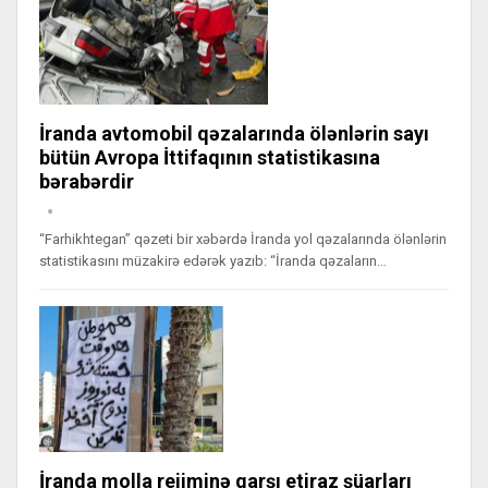
İranda avtomobil qəzalarında ölənlərin sayı
bütün Avropa İttifaqının statistikasına
bərabərdir
“Farhikhtegan” qəzeti bir xəbərdə İranda yol qəzalarında ölənlərin
statistikasını müzakirə edərək yazıb: “İranda qəzaların…
İranda molla rejiminə qarşı etiraz şüarları