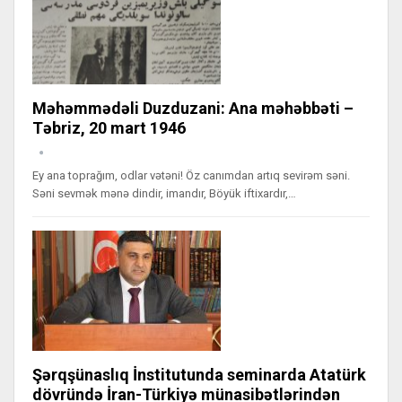
Məhəmmədəli Duzduzani: Ana məhəbbəti –
Təbriz, 20 mart 1946
Ey ana toprağım, odlar vətəni! Öz canımdan artıq sevirəm səni.
Səni sevmək mənə dindir, imandır, Böyük iftixardır,…
Şərqşünaslıq İnstitutunda seminarda Atatürk
dövründə İran-Türkiyə münasibətlərindən