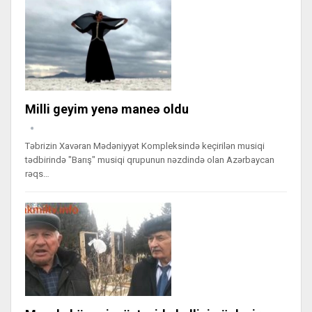
Milli geyim yenə maneə oldu
Təbrizin Xavəran Mədəniyyət Kompleksində keçirilən musiqi
tədbirində "Barış" musiqi qrupunun nəzdində olan Azərbaycan
rəqs…