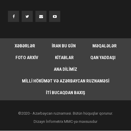
XƏBƏRLƏR
İRAN BU GÜN
MƏQALƏLƏR
FOTO ARXIV
KITABLAR
QAN YADDAŞI
ANA DILIMIZ
MILLI HÖKÜMƏT VƏ AZƏRBAYCAN RUZNAMƏSI
İTI BUCAQDAN BAXIŞ
©2020 - Azərbaycan ruznaməsi. Bütün hüquqlar qorunur.
Dizayn İnfometrix MMC-yə məxsusdur