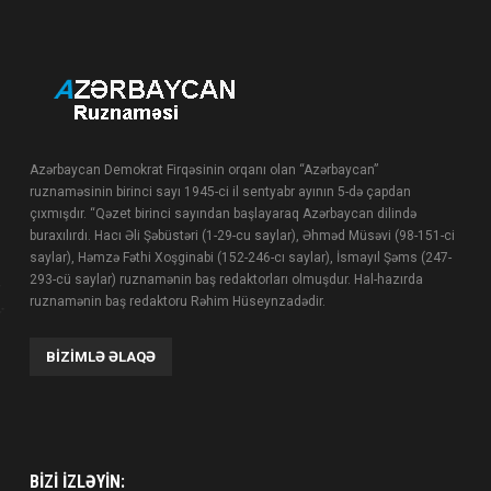
Azərbaycan Demokrat Firqəsinin orqanı olan “Azərbaycan”
ruznaməsinin birinci sayı 1945-ci il sentyabr ayının 5-də çapdan
çıxmışdır. “Qəzet birinci sayından başlayaraq Azərbaycan dilində
buraxılırdı. Hacı Əli Şəbüstəri (1-29-cu saylar), Əhməd Müsəvi (98-151-ci
saylar), Həmzə Fəthi Xoşginabi (152-246-cı saylar), İsmayıl Şəms (247-
293-cü saylar) ruznamənin baş redaktorları olmuşdur. Hal-hazırda
ruznamənin baş redaktoru Rəhim Hüseynzadədir.
BIZIMLƏ ƏLAQƏ
BIZI IZLƏYIN: