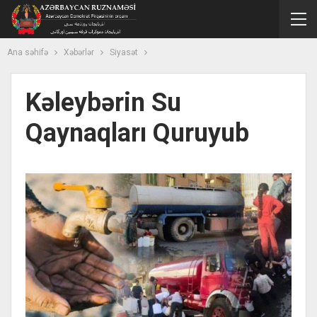
Ana səhifə
Xəbərlər
Siyasət
Kəleybərin Su
Qaynaqları Quruyub