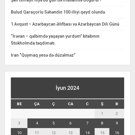
Bulud Qaraçorlu Səhəndin 100 illiyi qeyd olundu
1 Avqust – Azərbaycan Əlifbası və Azərbaycan Dili Günü
“İrəvan – qəlbimdə yaşayan yurdum” kitabının
Stokholmda təqdimatı.
İran “Quymaq yesə də düzəlməz”
İyun 2024
BE
ÇA
Ç
CA
C
Ş
B
1
2
3
4
5
6
7
8
9
10
11
12
13
14
15
16