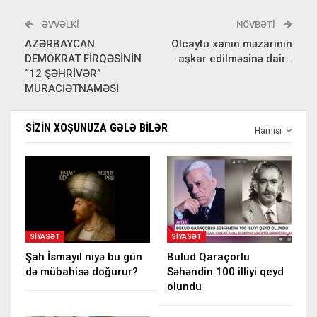
ƏVVƏLKI
NÖVBƏTI
AZƏRBAYCAN
Olcaytu xanın məzarının
DEMOKRAT FİRQƏSİNİN
aşkar edilməsinə dair…
“12 ŞƏHRİVƏR”
MÜRACİƏTNAMƏSİ
SIZIN XOŞUNUZA GƏLƏ BILƏR
Hamısı
SIYASƏT
SIYASƏT
Şah İsmayıl niyə bu gün
Bulud Qaraçorlu
də mübahisə doğurur?
Səhəndin 100 illiyi qeyd
olundu