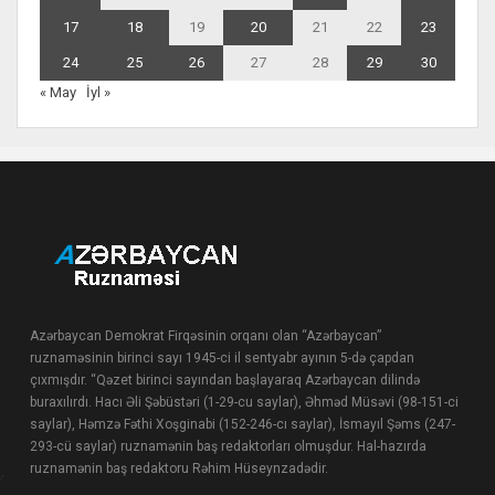
17
18
19
20
21
22
23
24
25
26
27
28
29
30
« May
İyl »
Azərbaycan Demokrat Firqəsinin orqanı olan “Azərbaycan”
ruznaməsinin birinci sayı 1945-ci il sentyabr ayının 5-də çapdan
çıxmışdır. “Qəzet birinci sayından başlayaraq Azərbaycan dilində
buraxılırdı. Hacı Əli Şəbüstəri (1-29-cu saylar), Əhməd Müsəvi (98-151-ci
saylar), Həmzə Fəthi Xoşginabi (152-246-cı saylar), İsmayıl Şəms (247-
293-cü saylar) ruznamənin baş redaktorları olmuşdur. Hal-hazırda
ruznamənin baş redaktoru Rəhim Hüseynzadədir.