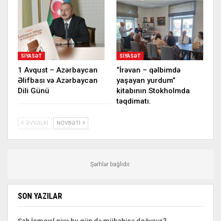
SIYASƏT
SIYASƏT
1 Avqust – Azərbaycan
“İrəvan – qəlbimdə
Əlifbası və Azərbaycan
yaşayan yurdum”
Dili Günü
kitabının Stokholmda
təqdimatı.
ƏVVƏLKI
NÖVBƏTI
Şərhlər bağlıdır.
SON YAZILAR
Şah İsmayıl niyə bu gün də mübahisə doğurur?