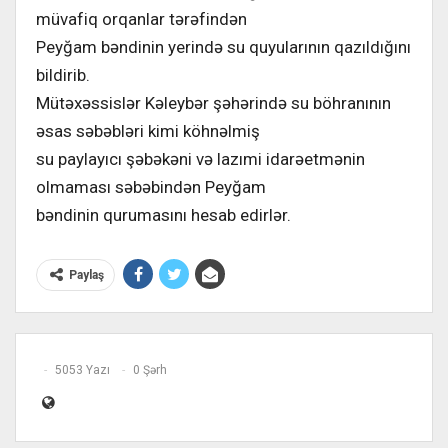
müvafiq orqanlar tərəfindən
Peyğam bəndinin yerində su quyularının qazıldığını
bildirib.
Mütəxəssislər Kəleybər şəhərində su böhranının
əsas səbəbləri kimi köhnəlmiş
su paylayıcı şəbəkəni və lazımi idarəetmənin
olmaması səbəbindən Peyğam
bəndinin qurumasını hesab edirlər.
Paylaş
5053 Yazı
0 Şərh