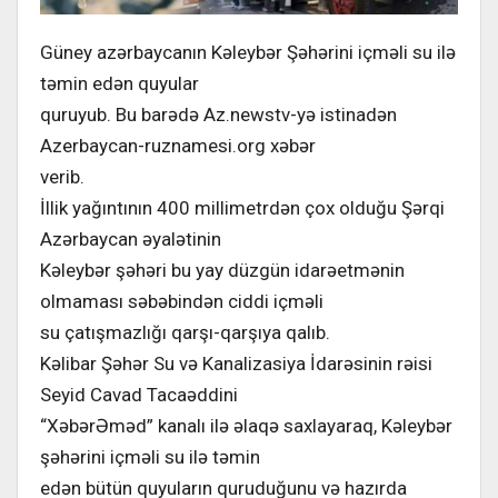
Güney azərbaycanın Kəleybər Şəhərini içməli su ilə
təmin edən quyular
quruyub. Bu barədə Az.newstv-yə istinadən
Azerbaycan-ruznamesi.org xəbər
verib.
İllik yağıntının 400 millimetrdən çox olduğu Şərqi
Azərbaycan əyalətinin
Kəleybər şəhəri bu yay düzgün idarəetmənin
olmaması səbəbindən ciddi içməli
su çatışmazlığı qarşı-qarşıya qalıb.
Kəlibar Şəhər Su və Kanalizasiya İdarəsinin rəisi
Seyid Cavad Tacaəddini
“XəbərƏməd” kanalı ilə əlaqə saxlayaraq, Kəleybər
şəhərini içməli su ilə təmin
edən bütün quyuların quruduğunu və hazırda