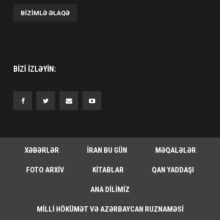
BIZIMLƏ ƏLAQƏ
BIZI IZLƏYIN:
XƏBƏRLƏR
İRAN BU GÜN
MƏQALƏLƏR
FOTO ARXIV
KITABLAR
QAN YADDAŞI
ANA DILIMIZ
MILLI HÖKÜMƏT VƏ AZƏRBAYCAN RUZNAMƏSI