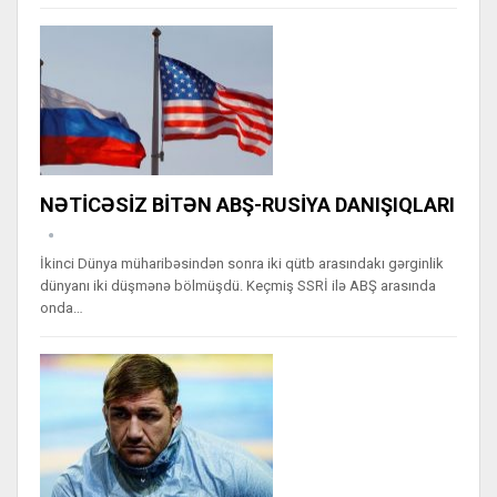
NƏTİCƏSİZ BİTƏN ABŞ-RUSİYA DANIŞIQLARI
İkinci Dünya müharibəsindən sonra iki qütb arasındakı gərginlik
dünyanı iki düşmənə bölmüşdü. Keçmiş SSRİ ilə ABŞ arasında
onda…