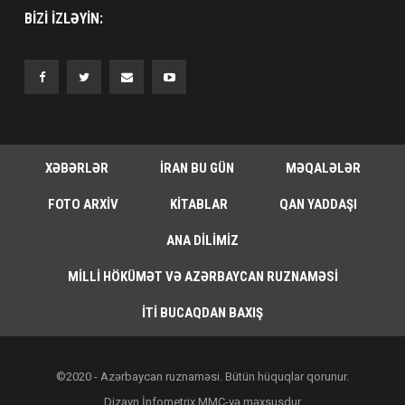
BIZI IZLƏYIN:
XƏBƏRLƏR
İRAN BU GÜN
MƏQALƏLƏR
FOTO ARXIV
KITABLAR
QAN YADDAŞI
ANA DILIMIZ
MILLI HÖKÜMƏT VƏ AZƏRBAYCAN RUZNAMƏSI
İTI BUCAQDAN BAXIŞ
©2020 - Azərbaycan ruznaməsi. Bütün hüquqlar qorunur.
Dizayn İnfometrix MMC-yə məxsusdur