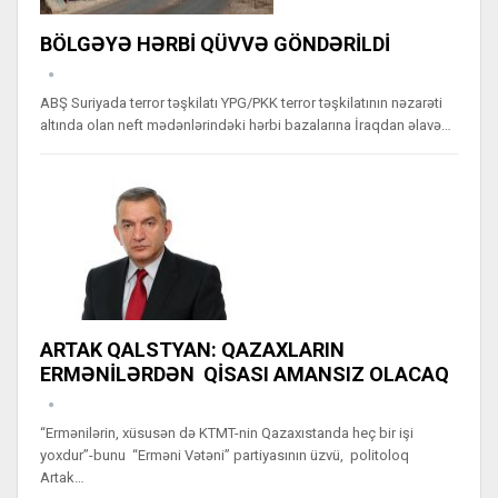
BÖLGƏYƏ HƏRBİ QÜVVƏ GÖNDƏRİLDİ
ABŞ Suriyada terror təşkilatı YPG/PKK terror təşkilatının nəzarəti
altında olan neft mədənlərindəki hərbi bazalarına İraqdan əlavə…
ARTAK QALSTYAN: QAZAXLARIN
ERMƏNİLƏRDƏN QİSASI AMANSIZ OLACAQ
“Ermənilərin, xüsusən də KTMT-nin Qazaxıstanda heç bir işi
yoxdur”-bunu “Erməni Vətəni” partiyasının üzvü, politoloq
Artak…