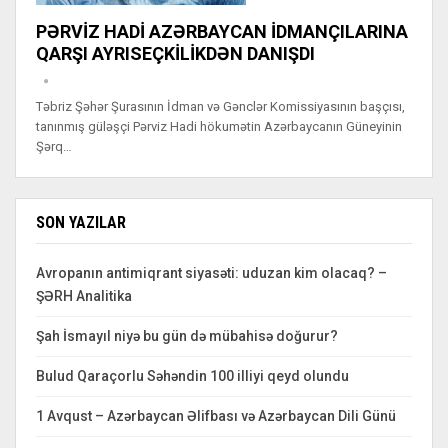
PƏRVİZ HADİ AZƏRBAYCAN İDMANÇILARINA
QARŞI AYRISEÇKİLİKDƏN DANIŞDI
Təbriz Şəhər Şurasının İdman və Gənclər Komissiyasının başçısı,
tanınmış güləşçi Pərviz Hadi hökumətin Azərbaycanın Güneyinin
Şərq…
SON YAZILAR
Avropanın antimiqrant siyasəti: uduzan kim olacaq? –
ŞƏRH Analitika
Şah İsmayıl niyə bu gün də mübahisə doğurur?
Bulud Qaraçorlu Səhəndin 100 illiyi qeyd olundu
1 Avqust – Azərbaycan Əlifbası və Azərbaycan Dili Günü