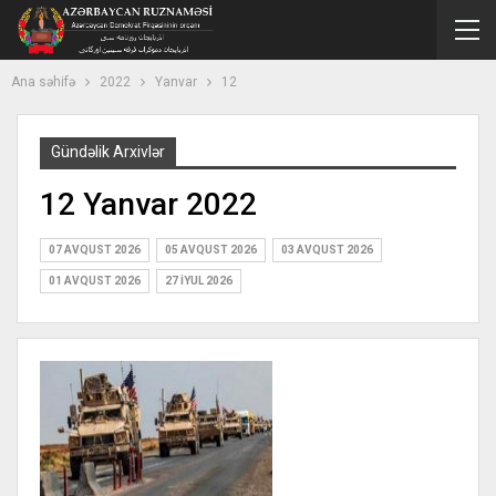
Ana səhifə
2022
Yanvar
12
Gündəlik Arxivlər
12 Yanvar 2022
07 AVQUST 2026
05 AVQUST 2026
03 AVQUST 2026
01 AVQUST 2026
27 İYUL 2026