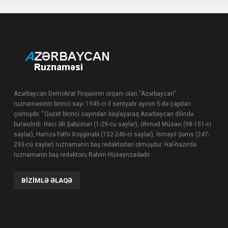
Azərbaycan Demokrat Firqəsinin orqanı olan “Azərbaycan”
ruznaməsinin birinci sayı 1945-ci il sentyabr ayının 5-də çapdan
çıxmışdır. “Qəzet birinci sayından başlayaraq Azərbaycan dilində
buraxılırdı. Hacı Əli Şəbüstəri (1-29-cu saylar), Əhməd Müsəvi (98-151-ci
saylar), Həmzə Fəthi Xoşginabi (152-246-cı saylar), İsmayıl Şəms (247-
293-cü saylar) ruznamənin baş redaktorları olmuşdur. Hal-hazırda
ruznamənin baş redaktoru Rəhim Hüseynzadədir.
BIZIMLƏ ƏLAQƏ