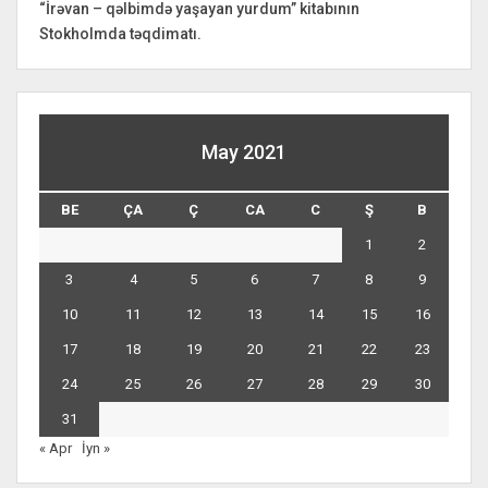
“İrəvan – qəlbimdə yaşayan yurdum” kitabının
Stokholmda təqdimatı.
May 2021
BE
ÇA
Ç
CA
C
Ş
B
1
2
3
4
5
6
7
8
9
10
11
12
13
14
15
16
17
18
19
20
21
22
23
24
25
26
27
28
29
30
31
« Apr
İyn »