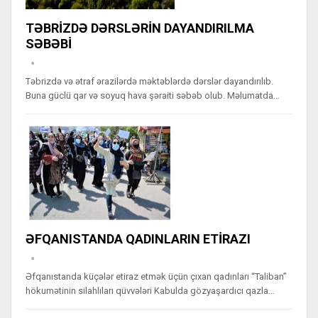
TƏBRİZDƏ DƏRSLƏRİN DAYANDIRILMA
SƏBƏBİ
Təbrizdə və ətraf ərazilərdə məktəblərdə dərslər dayandırılıb.
Buna güclü qar və soyuq hava şəraiti səbəb olub. Məlumatda…
ƏFQANISTANDA QADINLARIN ETİRAZI
Əfqanıstanda küçələr etiraz etmək üçün çıxan qadınları “Taliban”
hökumətinin silahlıları qüvvələri Kabulda gözyaşardıcı qazla…