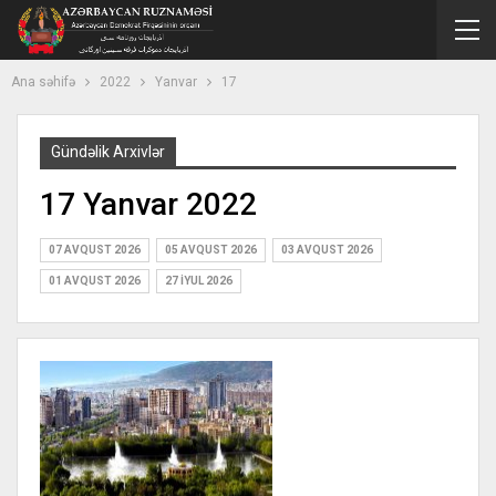
Ana səhifə
2022
Yanvar
17
Gündəlik Arxivlər
17 Yanvar 2022
07 AVQUST 2026
05 AVQUST 2026
03 AVQUST 2026
01 AVQUST 2026
27 İYUL 2026