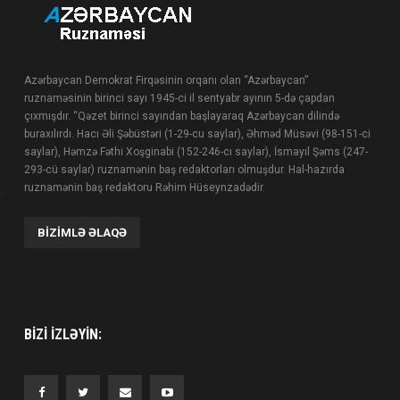
Azərbaycan Demokrat Firqəsinin orqanı olan “Azərbaycan”
ruznaməsinin birinci sayı 1945-ci il sentyabr ayının 5-də çapdan
çıxmışdır. “Qəzet birinci sayından başlayaraq Azərbaycan dilində
buraxılırdı. Hacı Əli Şəbüstəri (1-29-cu saylar), Əhməd Müsəvi (98-151-ci
saylar), Həmzə Fəthi Xoşginabi (152-246-cı saylar), İsmayıl Şəms (247-
293-cü saylar) ruznamənin baş redaktorları olmuşdur. Hal-hazırda
ruznamənin baş redaktoru Rəhim Hüseynzadədir.
BIZIMLƏ ƏLAQƏ
BIZI IZLƏYIN: