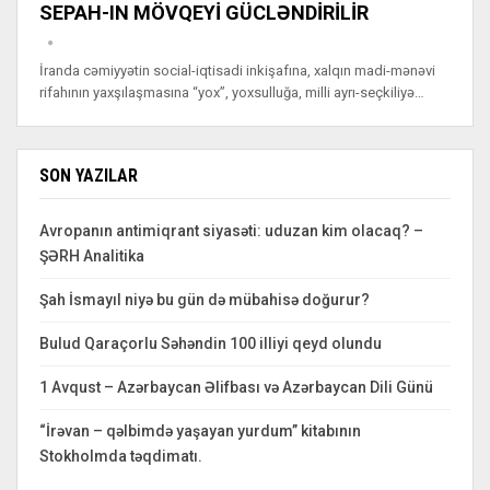
SEPAH-IN MÖVQEYİ GÜCLƏNDİRİLİR
İranda cəmiyyətin social-iqtisadi inkişafına, xalqın madi-mənəvi
rifahının yaxşılaşmasına “yox”, yoxsulluğa, milli ayrı-seçkiliyə…
SON YAZILAR
Avropanın antimiqrant siyasəti: uduzan kim olacaq? –
ŞƏRH Analitika
Şah İsmayıl niyə bu gün də mübahisə doğurur?
Bulud Qaraçorlu Səhəndin 100 illiyi qeyd olundu
1 Avqust – Azərbaycan Əlifbası və Azərbaycan Dili Günü
“İrəvan – qəlbimdə yaşayan yurdum” kitabının
Stokholmda təqdimatı.