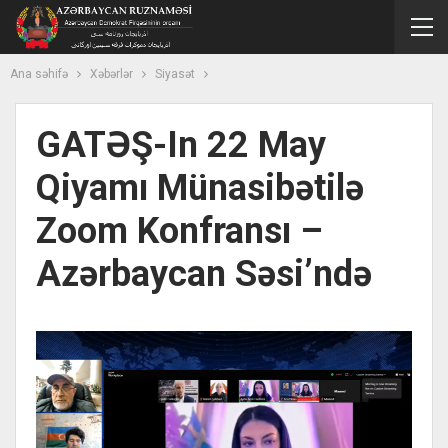
Ana səhifə
Xəbərlər
Siyasət
GATƏŞ-In 22 May
Qiyamı Münasibətilə
Zoom Konfransı –
Azərbaycan Səsi’ndə