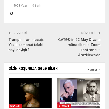
5053 Yazı
0 Şərh
ƏVVƏLKI
NÖVBƏTI
Trampın İran mesajı:
GATƏŞ-in 22 May Qiyamı
Yazılı zəmanət tələbi
münasibətilə Zoom
nəyi dəyişir?
konfransı –
ArazNews’da
SIZIN XOŞUNUZA GƏLƏ BILƏR
Hamısı
SIYASƏT
SIYASƏT