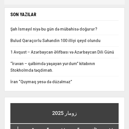
SON YAZILAR
Şah İsmayıl niyə bu gün də mübahisə doğurur?
Bulud Qaraçorlu Səhəndin 100 illiyi qeyd olundu
1 Avqust – Azərbaycan Əlifbası və Azərbaycan Dili Günü
“İrəvan – qəlbimdə yaşayan yurdum” kitabının
Stokholmda təqdimatı.
İran “Quymaq yesə də düzəlməz”
زومار 2025
ب
ش
ج
پ
چ
ه
ا