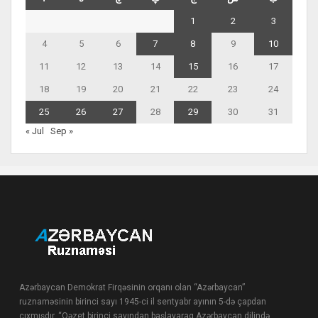
1
2
3
4
5
6
7
8
9
10
11
12
13
14
15
16
17
18
19
20
21
22
23
24
25
26
27
28
29
30
31
« Jul
Sep »
Azərbaycan Demokrat Firqəsinin orqanı olan “Azərbaycan”
ruznaməsinin birinci sayı 1945-ci il sentyabr ayının 5-də çapdan
çıxmışdır. “Qəzet birinci sayından başlayaraq Azərbaycan dilində