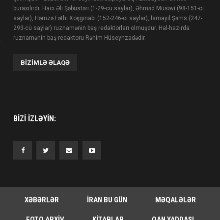
buraxılırdı. Hacı Əli Şəbüstəri (1-29-cu saylar), Əhməd Müsəvi (98-151-ci
saylar), Həmzə Fəthi Xoşginabi (152-246-cı saylar), İsmayıl Şəms (247-
293-cü saylar) ruznamənin baş redaktorları olmuşdur. Hal-hazırda
ruznamənin baş redaktoru Rəhim Hüseynzadədir.
BIZIMLƏ ƏLAQƏ
BIZI IZLƏYIN:
XƏBƏRLƏR
İRAN BU GÜN
MƏQALƏLƏR
FOTO ARXIV
KITABLAR
QAN YADDAŞI