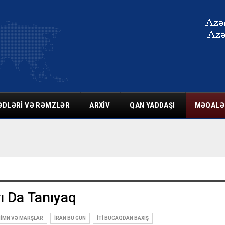
ƏDLƏRI VƏ RƏMZLƏR
ARXIV
QAN YADDAŞI
MƏQALƏ
ı Da Tanıyaq
HIMN VƏ MARŞLAR
İRAN BU GÜN
İTI BUCAQDAN BAXIŞ