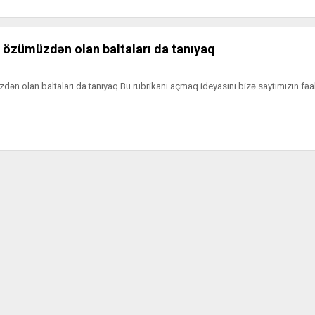
ı özümüzdən olan baltaları da tanıyaq
dən olan baltaları da tanıyaq Bu rubrikanı açmaq ideyasını bizə saytımızın fəal 