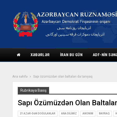
XƏBƏRLƏR
İRAN BU GÜN
ADF-NIN SƏN
Ana səhifə
Sapı özümüzdən olan baltaları da tanıyaq
Rubrikaya Baxış
Sapı Özümüzdən Olan Baltalar
21 AZƏR-DƏN DOĞULANLAR
ANA DILIMIZ
ANONIM
BAYRAQ