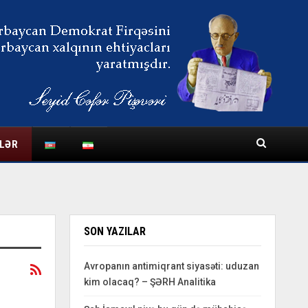
LƏR
SON YAZILAR
Avropanın antimiqrant siyasəti: uduzan
kim olacaq? – ŞƏRH Analitika