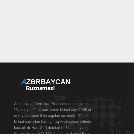
Azərbaycan Demokrat Firqəsinin orqanı olan
“Azərbaycan” ruznaməsinin birinci sayı 1945-ci il
sentyabr ayının 5-də çapdan çıxmışdır. “Qəzet
birinci sayından başlayaraq Azərbaycan dilində
buraxılırdı. Hacı Əli Şəbüstəri (1-29-cu saylar),
Əhməd Müsəvi (98-151-ci saylar), Həmzə Fəthi