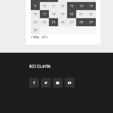
9
10
11
12
13
14
15
16
17
18
19
20
21
22
23
24
25
26
27
28
29
30
« May
Jul »
BIZI IZLƏYIN: