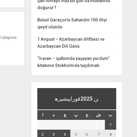
Şah İsmayıl niyə bu gün də mübahisə
doğurur?
Bulud Qaraçorlu Səhəndin 100 illiyi
qeyd olundu
izləyicisi
1 Avqust – Azərbaycan Əlifbası və
Azərbaycan Dili Günü
“İrəvan – qəlbimdə yaşayan yurdum”
kitabının Stokholmda təqdimatı.
قوراپيشيره‎ن 2025
ب
ش
ج
پ
چ
ه
ا
1
2
3
4
5
6
7
8