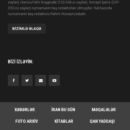
saylar), Həmzə Fəthi Xoşginabi (152-246-cı saylar), İsmayıl Şəms (247-
293-cü saylar) ruznamənin baş redaktorları olmuşdur. Hal-hazırda
ruznamənin baş redaktoru Rəhim Hüseynzadədir.
BIZIMLƏ ƏLAQƏ
BIZI IZLƏYIN:
XƏBƏRLƏR
İRAN BU GÜN
MƏQALƏLƏR
FOTO ARXIV
KITABLAR
QAN YADDAŞI