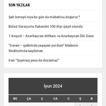
SON YAZILAR
Şah İsmayıl niyə bu gün də mübahisə doğurur?
Bulud Qaraçorlu Səhəndin 100 illiyi qeyd olundu
1 Avqust – Azərbaycan Əlifbası və Azərbaycan Dili Günü
“İrəvan – qəlbimdə yaşayan yurdum” kitabının
Stokholmda təqdimatı.
İran “Quymaq yesə də düzəlməz”
İyun 2024
BE
ÇA
Ç
CA
C
Ş
B