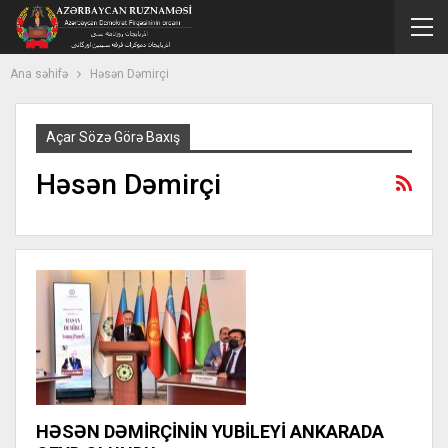
Ana səhifə
Həsən Dəmirçi
Açar Sözə Görə Baxış
Həsən Dəmirçi
HƏSƏN DƏMİRÇİNİN YUBİLEYİ ANKARADA