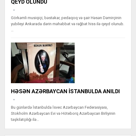
QEYD OLUNDU
Görkəmli musiqiçi, bəstəkar, pedaqoq və şair Həsən Dəmirçinin
yubileyi Ankarada dərin məhəbbət və rəğbət hiss ilə qeyd olunub.
…
HƏSƏN AZƏRBAYCAN İSTANBULDA ANILDI
Bu günlərdə İstanbulda İsvec Azərbaycan Federasiyası,
Stokholm Azərbaycan Evi və Höteborq Azərbaycan Birliyinin
təşkilatçılığı ilə…