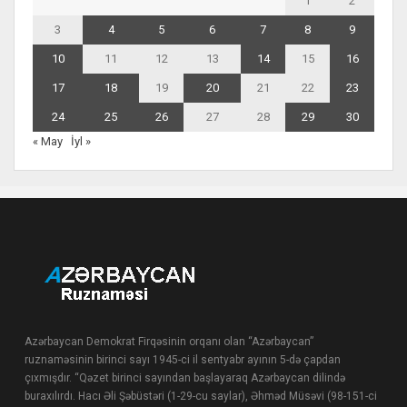
1
2
3
4
5
6
7
8
9
10
11
12
13
14
15
16
17
18
19
20
21
22
23
24
25
26
27
28
29
30
« May
İyl »
Azərbaycan Demokrat Firqəsinin orqanı olan “Azərbaycan”
ruznaməsinin birinci sayı 1945-ci il sentyabr ayının 5-də çapdan
çıxmışdır. “Qəzet birinci sayından başlayaraq Azərbaycan dilində
buraxılırdı. Hacı Əli Şəbüstəri (1-29-cu saylar), Əhməd Müsəvi (98-151-ci