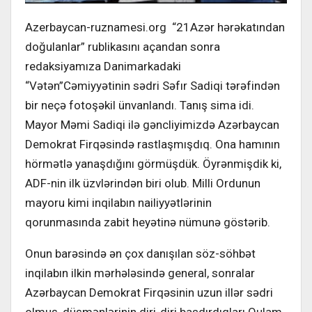
Azerbaycan-ruznamesi.org “21Azər hərəkatından
doğulanlar” rublikasını açandan sonra
redaksiyamıza Danimarkadaki
“Vətən”Cəmiyyətinin sədri Səfır Sadiqi tərəfindən
bir neçə fotoşəkil ünvanlandı. Tanış sima idi.
Mayor Məmi Sadiqi ilə gəncliyimizdə Azərbaycan
Demokrat Firqəsində rastlaşmışdıq. Ona hamının
hörmətlə yanaşdığını görmüşdük. Öyrənmişdik ki,
ADF-nin ilk üzvlərindən biri olub. Milli Ordunun
mayoru kimi inqilabın nailiyyətlərinin
qorunmasında zabit heyətinə nümunə göstərib.
Onun barəsində ən çox danışılan söz-söhbət
inqilabın ilkin mərhələsində general, sonralar
Azərbaycan Demokrat Firqəsinin uzun illər sədri
olmuş, düşmənlərinin diri-diri basdırdıqları Qulam