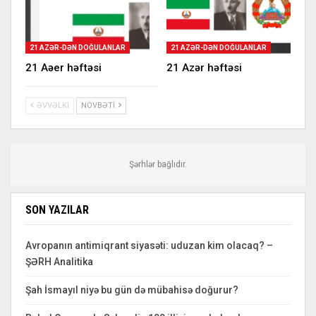
21 AZƏR-DƏN DOĞULANLAR
21 AZƏR-DƏN DOĞULANLAR
21 Aəer həftəsi
21 Azər həftəsi
ƏVVƏLKI
NÖVBƏTI
Şərhlər bağlıdır.
SON YAZILAR
Avropanın antimiqrant siyasəti: uduzan kim olacaq? –
ŞƏRH Analitika
Şah İsmayıl niyə bu gün də mübahisə doğurur?