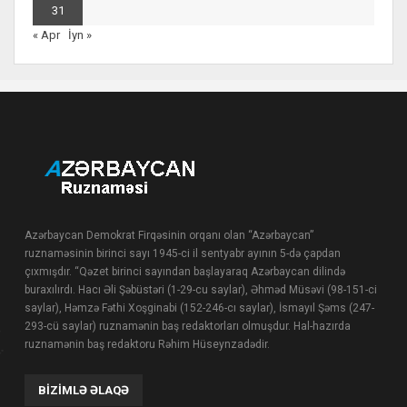
31
« Apr
İyn »
Azərbaycan Demokrat Firqəsinin orqanı olan “Azərbaycan”
ruznaməsinin birinci sayı 1945-ci il sentyabr ayının 5-də çapdan
çıxmışdır. “Qəzet birinci sayından başlayaraq Azərbaycan dilində
buraxılırdı. Hacı Əli Şəbüstəri (1-29-cu saylar), Əhməd Müsəvi (98-151-ci
saylar), Həmzə Fəthi Xoşginabi (152-246-cı saylar), İsmayıl Şəms (247-
293-cü saylar) ruznamənin baş redaktorları olmuşdur. Hal-hazırda
ruznamənin baş redaktoru Rəhim Hüseynzadədir.
BIZIMLƏ ƏLAQƏ