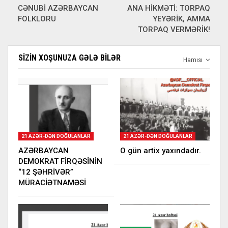
CƏNUBİ AZƏRBAYCAN
ANA HİKMƏTİ: TORPAQ
FOLKLORU
YEYƏRİK, AMMA
TORPAQ VERMƏRİK!
SIZIN XOŞUNUZA GƏLƏ BILƏR
Hamısı
21 AZƏR-DƏN DOĞULANLAR
21 AZƏR-DƏN DOĞULANLAR
AZƏRBAYCAN
O gün artix yaxındadır.
DEMOKRAT FİRQƏSİNİN
“12 ŞƏHRİVƏR”
MÜRACİƏTNAMƏSİ