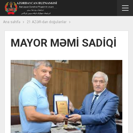
Ana səhifə
21 AZƏR-dən doğulanlar
MAYOR MƏMİ SADİQİ