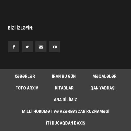
BIZI IZLƏYIN:
XƏBƏRLƏR
İRAN BU GÜN
MƏQALƏLƏR
FOTO ARXIV
KITABLAR
QAN YADDAŞI
ANA DILIMIZ
MILLI HÖKÜMƏT VƏ AZƏRBAYCAN RUZNAMƏSI
İTI BUCAQDAN BAXIŞ