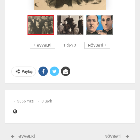
ƏVVƏLKI
NÖVBƏTI
1
dən
3
Paylaş
5056 Yazı
0 Şərh
ƏVVƏLKI
NÖVBƏTI