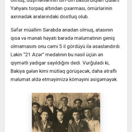
Yəhyanı torpaq altından çıxarması, ömürlərinin
axrınadək aralarındaki dostluq olub.
Səfər müəllim Sərabda anadan olmuş, atasının
qısa və mənalı həyatı barədə məlumatının geniş
olmamasını onu cəmi 5 il gördüyü ilə əsaslandırdı.
Lakin “21 Azər” medalının bu nəsil üçün ən
qiymətli yadigar sayıldığını dedi. Vurğuladı ki,
Bakiya gələn kimi mütləq görüşəcək, daha ətraflı
məlumat əldə etməyimizə köməyini əsigəməyək.