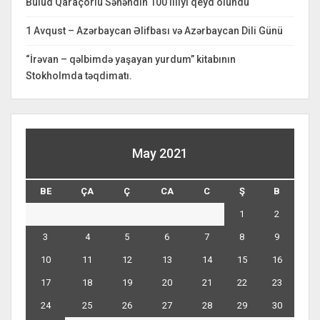
Bulud Qaraçorlu Səhəndin 100 illiyi qeyd olundu
1 Avqust – Azərbaycan Əlifbası və Azərbaycan Dili Günü
“İrəvan – qəlbimdə yaşayan yurdum” kitabının
Stokholmda təqdimatı.
May 2021
BE
ÇA
Ç
CA
C
Ş
B
1
2
3
4
5
6
7
8
9
10
11
12
13
14
15
16
17
18
19
20
21
22
23
24
25
26
27
28
29
30