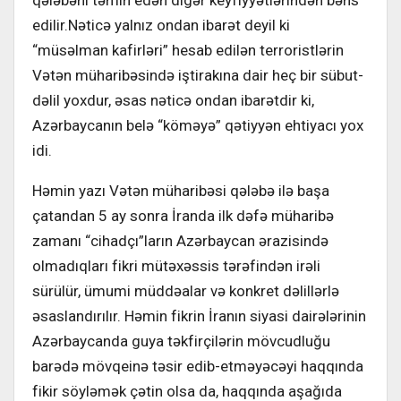
edilir.Nəticə yalnız ondan ibarət deyil ki
“müsəlman kafirləri” hesab edilən terroristlərin
Vətən müharibəsində iştirakına dair heç bir sübut-
dəlil yoxdur, əsas nəticə ondan ibarətdir ki,
Azərbaycanın belə “köməyə” qətiyyən ehtiyacı yox
idi.
Həmin yazı Vətən müharibəsi qələbə ilə başa
çatandan 5 ay sonra İranda ilk dəfə müharibə
zamanı “cihadçı”ların Azərbaycan ərazisində
olmadıqları fikri mütəxəssis tərəfindən irəli
sürülür, ümumi müddəalar və konkret dəlillərlə
əsaslandırılır. Həmin fikrin İranın siyasi dairələrinin
Azərbaycanda guya təkfirçilərin mövcudluğu
barədə mövqeinə təsir edib-etməyəcəyi haqqında
fikir söyləmək çətin olsa da, haqqında aşağıda