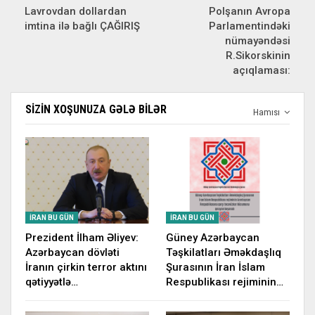
Lavrovdan dollardan
Polşanın Avropa
imtina ilə bağlı ÇAĞIRIŞ
Parlamentindəki
nümayəndəsi
R.Sikorskinin
açıqlaması:
SIZIN XOŞUNUZA GƏLƏ BILƏR
Hamısı
İRAN BU GÜN
İRAN BU GÜN
Prezident İlham Əliyev:
Güney Azərbaycan
Azərbaycan dövləti
Təşkilatları Əməkdaşlıq
İranın çirkin terror aktını
Şurasının İran İslam
qətiyyətlə…
Respublikası rejiminin…