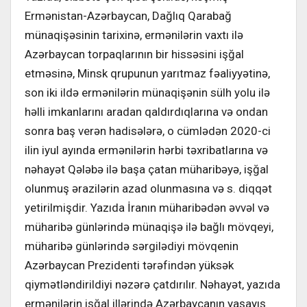
Ermənistan-Azərbaycan, Dağlıq Qarabağ
münaqişəsinin tarixinə, ermənilərin vaxtı ilə
Azərbaycan torpaqlarının bir hissəsini işğal
etməsinə, Minsk qrupunun yarıtmaz fəaliyyətinə,
son iki ildə ermənilərin münaqişənin sülh yolu ilə
həlli imkanlarını aradan qaldırdıqlarına və ondan
sonra baş verən hadisələrə, o cümlədən 2020-ci
ilin iyul ayında ermənilərin hərbi təxribatlarına və
nəhayət Qələbə ilə başa çatan müharibəyə, işğal
olunmuş ərazilərin azad olunmasına və s. diqqət
yetirilmişdir. Yazıda İranın müharibədən əvvəl və
müharibə günlərində münaqişə ilə bağlı mövqeyi,
müharibə günlərində sərgilədiyi mövqenin
Azərbaycan Prezidenti tərəfindən yüksək
qiymətləndirildiyi nəzərə çatdırılır. Nəhayət, yazıda
ermənilərin işğal illərində Azərbaycanın yaşayış