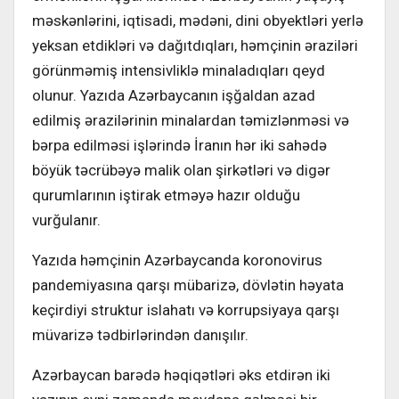
məskənlərini, iqtisadi, mədəni, dini obyektləri yerlə
yeksan etdikləri və dağıtdıqları, həmçinin əraziləri
görünməmiş intensivliklə minaladıqları qeyd
olunur. Yazıda Azərbaycanın işğaldan azad
edilmiş ərazilərinin minalardan təmizlənməsi və
bərpa edilməsi işlərində İranın hər iki sahədə
böyük təcrübəyə malik olan şirkətləri və digər
qurumlarının iştirak etməyə hazır olduğu
vurğulanır.
Yazıda həmçinin Azərbaycanda koronovirus
pandemiyasına qarşı mübarizə, dövlətin həyata
keçirdiyi struktur islahatı və korrupsiyaya qarşı
müvarizə tədbirlərindən danışılır.
Azərbaycan barədə həqiqətləri əks etdirən iki