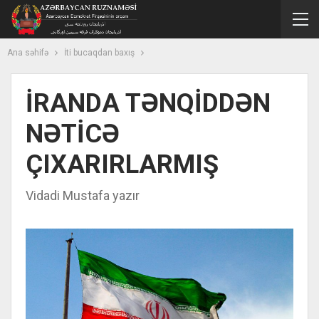
Ana səhifə
İti bucaqdan baxış
İRANDA TƏNQİDDƏN
NƏTİCƏ
ÇIXARIRLARMIŞ
Vidadi Mustafa yazır