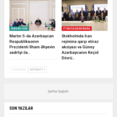
İRAN BU GÜN
İTI BUCAQDAN BAXIŞ
Martın 5-də Azərbaycan
Stokholmda İran
Respublikasının
rejiminə qarşı etiraz
Prezidenti İlham Əliyevin
aksiyası və Güney
sədrliyi ilə…
Azərbaycanın Keçid
Dövrü…
ƏVVƏLKI
NÖVBƏTI
Şərhlər bağlıdır.
SON YAZILAR