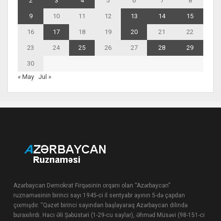
2
3
4
5
6
7
8
9
10
11
12
13
14
15
16
17
18
19
20
21
22
23
24
25
26
27
28
29
30
« May
Jul »
Azərbaycan Demokrat Firqəsinin orqanı olan “Azərbaycan”
ruznaməsinin birinci sayı 1945-ci il sentyabr ayının 5-də çapdan
çıxmışdır. “Qəzet birinci sayından başlayaraq Azərbaycan dilində
buraxılırdı. Hacı Əli Şəbüstəri (1-29-cu saylar), Əhməd Müsəvi (98-151-ci