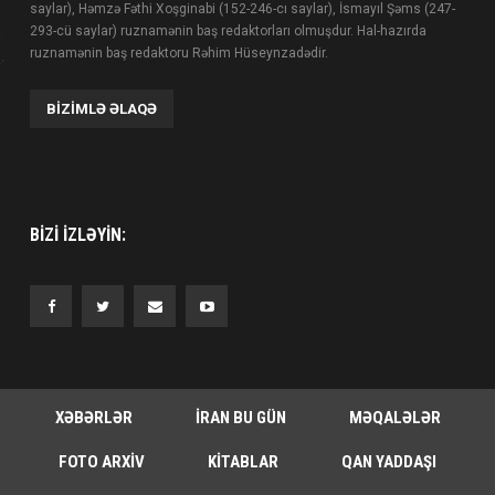
saylar), Həmzə Fəthi Xoşginabi (152-246-cı saylar), İsmayıl Şəms (247-
293-cü saylar) ruznamənin baş redaktorları olmuşdur. Hal-hazırda
ruznamənin baş redaktoru Rəhim Hüseynzadədir.
BIZIMLƏ ƏLAQƏ
BIZI IZLƏYIN:
XƏBƏRLƏR
İRAN BU GÜN
MƏQALƏLƏR
FOTO ARXIV
KITABLAR
QAN YADDAŞI