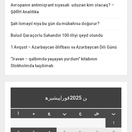
Avropanın antimiqrant siyasəti: uduzan kim olacaq? –
ŞƏRH Analitika
Şah İsmayıl niyə bu gün də mübahisə doğurur?
Bulud Qaraçorlu Səhəndin 100 illiyi qeyd olundu
1 Avqust – Azərbaycan Əlifbası və Azərbaycan Dili Günü
“İrəvan – qəlbimdə yaşayan yurdum” kitabının
Stokholmda təqdimatı.
قوراپيشيره‎ن 2025
ب
ش
ج
پ
چ
ه
ا
1