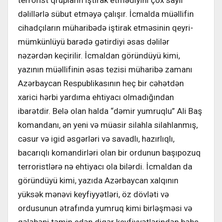
dəlillərlə sübut etməyə çalışır. İcmalda müəllifin
cihadçıların müharibədə iştirak etməsinin qeyri-
mümkünlüyü barədə gətirdiyi əsas dəlilər
nəzərdən keçirilir. İcmaldan göründüyü kimi,
yazının müəllifinin əsas tezisi müharibə zamanı
Azərbaycan Respublikasının heç bir cəhətdən
xarici hərbi yardıma ehtiyacı olmadığından
ibarətdir. Belə olan halda “dəmir yumruqlu” Ali Baş
komandanı, ən yeni və müasir silahla silahlanmış,
cəsur və igid əsgərləri və savadlı, hazırlıqlı,
bacarıqlı komandirləri olan bir ordunun başıpozuq
terroristlərə nə ehtiyacı ola bilərdi. İcmaldan da
göründüyü kimi, yazıda Azərbaycan xalqının
yüksək mənəvi keyfiyyətləri, öz dövləti və
ordusunun ətrafında yumruq kimi birləşməsi və
qələbəni təmin edən digər keyfiyyətlərindən bəhs