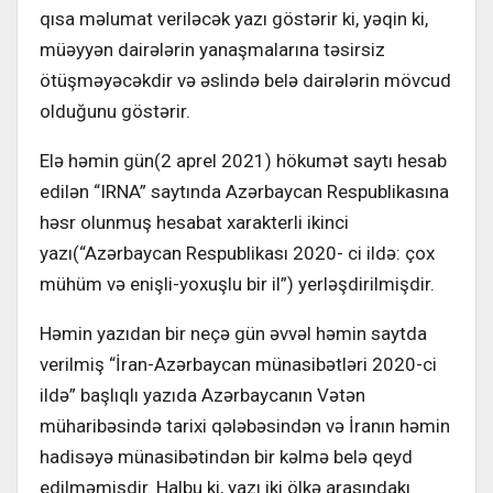
qısa məlumat veriləcək yazı göstərir ki, yəqin ki,
müəyyən dairələrin yanaşmalarına təsirsiz
ötüşməyəcəkdir və əslində belə dairələrin mövcud
olduğunu göstərir.
Elə həmin gün(2 aprel 2021) hökumət saytı hesab
edilən “IRNA” saytında Azərbaycan Respublikasına
həsr olunmuş hesabat xarakterli ikinci
yazı(“Azərbaycan Respublikası 2020- ci ildə: çox
mühüm və enişli-yoxuşlu bir il”) yerləşdirilmişdir.
Həmin yazıdan bir neçə gün əvvəl həmin saytda
verilmiş “İran-Azərbaycan münasibətləri 2020-ci
ildə” başlıqlı yazıda Azərbaycanın Vətən
müharibəsində tarixi qələbəsindən və İranın həmin
hadisəyə münasibətindən bir kəlmə belə qeyd
edilməmişdir. Halbu ki, yazı iki ölkə arasındakı