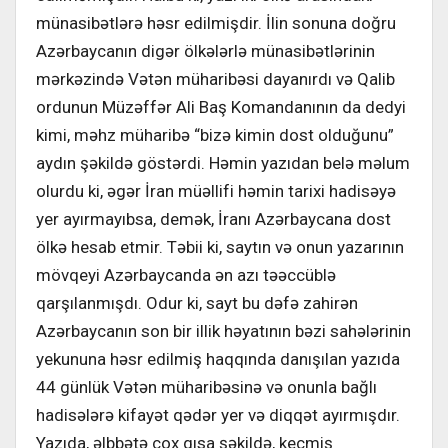
münasibətlərə həsr edilmişdir. İlin sonuna doğru
Azərbaycanın digər ölkələrlə münasibətlərinin
mərkəzində Vətən müharibəsi dayanırdı və Qalib
ordunun Müzəffər Ali Baş Komandanının da dedyi
kimi, məhz müharibə “bizə kimin dost olduğunu”
aydın şəkildə göstərdi. Həmin yazıdan belə məlum
olurdu ki, əgər İran müəllifi həmin tarixi hadisəyə
yer ayırmayıbsa, demək, İranı Azərbaycana dost
ölkə hesab etmir. Təbii ki, saytın və onun yazarının
mövqeyi Azərbaycanda ən azı təəccüblə
qarşılanmışdı. Odur ki, sayt bu dəfə zahirən
Azərbaycanın son bir illik həyatının bəzi sahələrinin
yekununa həsr edilmiş haqqında danışılan yazıda
44 günlük Vətən müharibəsinə və onunla bağlı
hadisələrə kifayət qədər yer və diqqət ayırmışdır.
Yazıda, əlbbətə çox qısa şəkildə, keçmiş