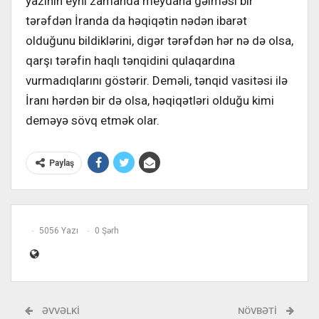
yazının eyni zamanda meydana gəlməsi bir
tərəfdən İranda da həqiqətin nədən ibarət
olduğunu bildiklərini, digər tərəfdən hər nə də olsa,
qarşı tərəfin haqlı tənqidini qulaqardına
vurmadıqlarını göstərir. Deməli, tənqid vasitəsi ilə
İranı hərdən bir də olsa, həqiqətləri olduğu kimi
deməyə sövq etmək olar.
Paylaş
5056 Yazı
0 Şərh
ƏVVƏLKI
NÖVBƏTI