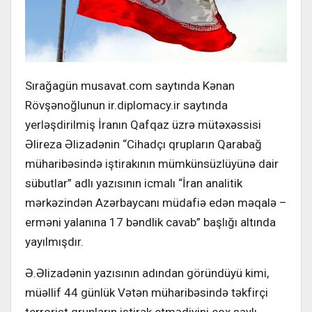
Sırağagün musavat.com saytında Kənan
Rövşənoğlunun ir.diplomacy.ir saytında
yerləşdirilmiş İranın Qafqaz üzrə mütəxəssisi
Əlireza Əlizadənin “Cihadçı qrupların Qarabağ
müharibəsində iştirakının mümkünsüzlüyünə dair
sübutlar” adlı yazısının icmalı “İran analitik
mərkəzindən Azərbaycanı müdafiə edən məqalə –
erməni yalanına 17 bəndlik cavab” başlığı altında
yayılmışdır.
Ə.Əlizadənin yazısının adından göründüyü kimi,
müəllif 44 günlük Vətən müharibəsində təkfirçi
terrorist qrupların iştirak etmədiyini çox saylı