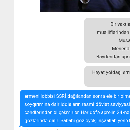
Bir vaxt
müəlliflərindən
Musav
Menendez
Baydendən aprel
Həyat yoldaşı er
erməni lobbisi SSRİ dağılandan sonra elə bir ol
soyqırımına dair iddiaların rəsmi dövlət səviyyə
cəhdlərindən əl çəkmirlər. Hər dəfə aprelin 24-nə ü
gözlərində qalır. Sabahı gözləyək, inşaallah yenə b