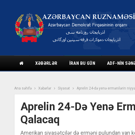
XƏBƏRLƏR
İRAN BU GÜN
ADF-NIN SƏN
Ana səhifə
Xəbərlər
Siyasət
Aprelin 24-də yenə ermənilərin niyy
Aprelin 24-Də Yenə Ermə
Qalacaq
Amerikan siyasətçilər də erməni pulundan yan ke