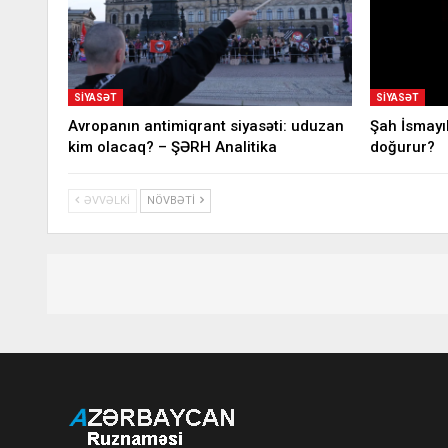
SIYASƏT
SIYASƏT
Avropanın antimiqrant siyasəti: uduzan
Şah İsmayı
kim olacaq? – ŞƏRH Analitika
doğurur?
ƏVVƏLKI
NÖVBƏTI