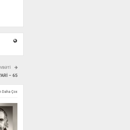
VBƏTI
ARİ – 65
ən Daha Çox