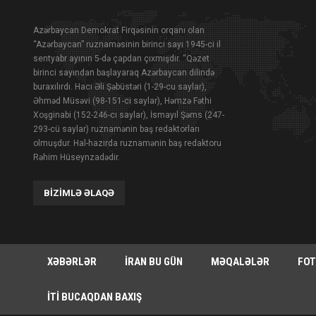
Azərbaycan Demokrat Firqəsinin orqanı olan
“Azərbaycan” ruznaməsinin birinci sayı 1945-ci il
sentyabr ayının 5-də çapdan çıxmışdır. “Qəzet
birinci sayından başlayaraq Azərbaycan dilində
buraxılırdı. Hacı Əli Şəbüstəri (1-29-cu saylar),
Əhməd Müsəvi (98-151-ci saylar), Həmzə Fəthi
Xoşginabi (152-246-cı saylar), İsmayıl Şəms (247-
293-cü saylar) ruznamənin baş redaktorları
olmuşdur. Hal-hazırda ruznamənin baş redaktoru
Rəhim Hüseynzadədir.
BIZIMLƏ ƏLAQƏ
XƏBƏRLƏR
İRAN BU GÜN
MƏQALƏLƏR
FOT
İTI BUCAQDAN BAXIŞ