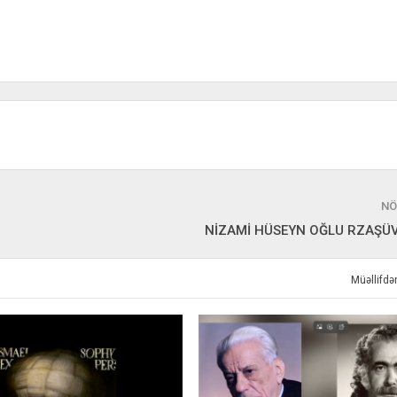
NÖ
NİZAMİ HÜSEYN OĞLU RZAŞÜV
Müəllifd