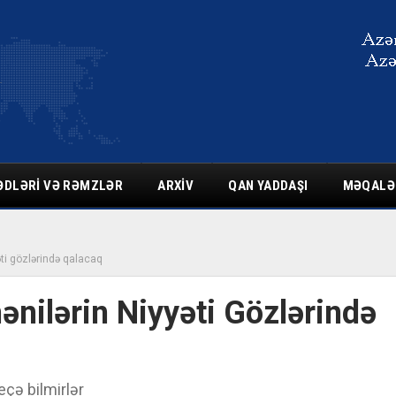
ƏDLƏRI VƏ RƏMZLƏR
ARXIV
QAN YADDAŞI
MƏQALƏ
əti gözlərində qalacaq
nilərin Niyyəti Gözlərində
çə bilmirlər