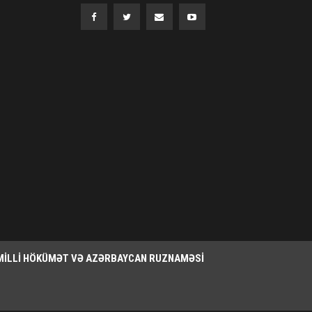
MILLI HÖKÜMƏT VƏ AZƏRBAYCAN RUZNAMƏSI