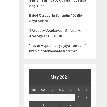
Şah İsmayıl niyə bu gün də mübahisə
doğurur?
Bulud Qaraçorlu Səhəndin 100 illiyi
qeyd olundu
1 Avqust – Azərbaycan Əlifbası və
Azərbaycan Dili Günü
“İrəvan – qəlbimdə yaşayan yurdum”
kitabının Stokholmda təqdimatı.
May 2021
BE
ÇA
Ç
CA
C
Ş
B
1
2
3
4
5
6
7
8
9