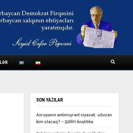
LƏR
SON YAZILAR
Avropanın antimiqrant siyasəti: uduzan
kim olacaq? – ŞƏRH Analitika