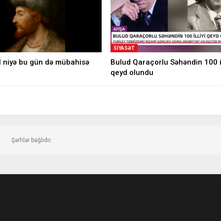
SIYASƏT
l niyə bu gün də mübahisə
Bulud Qaraçorlu Səhəndin 100 il
qeyd olundu
Şərhlər bağlıdır.