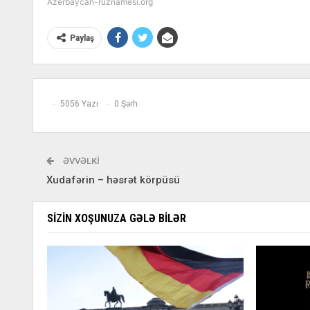
Azerbaycan-ruznamesi.org
Paylaş
5056 Yazı
0 Şərh
ƏVVƏLKI
Xudafərin – həsrət körpüsü
SIZIN XOŞUNUZA GƏLƏ BILƏR