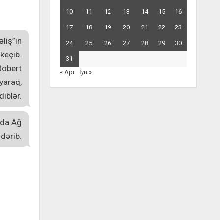
10
11
12
13
14
15
16
17
18
19
20
21
22
23
liş”in
24
25
26
27
28
29
30
keçib.
31
 Robert
« Apr
İyn »
yaraq,
iblər.
nda Ağ
dərib.