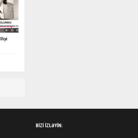
liyi
BIZI IZLƏYIN: