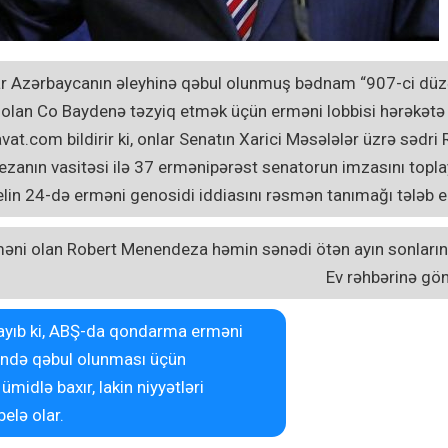
lar Azərbaycanın əleyhinə qəbul olunmuş bədnam “907-ci düzə
 olan Co Baydenə təzyiq etmək üçün erməni lobbisi hərəkətə 
at.com bildirir ki, onlar Senatın Xarici Məsələlər üzrə sədri
anın vasitəsi ilə 37 ermənipərəst senatorun imzasını topla
in 24-də erməni genosidi iddiasını rəsmən tanımağı tələb ed
məni olan Robert Menendeza həmin sənədi ötən ayın sonları
Ev rəhbərinə gön
mayıb ki, ABŞ-da qondarma erməni
sində qəbul olunması üçün
midlə baxır, lakin niyyətləri
elə olar.