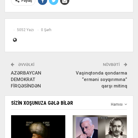
Paylaş
5052 Yazı
0 Şərh
ƏVVƏLKI
NÖVBƏTI
AZƏRBAYCAN
Vaşinqtonda qondarma
DEMOKRAT
“erməni soyqırımına”
FİRQƏSİNDƏN
qarşı mitinq
SIZIN XOŞUNUZA GƏLƏ BILƏR
Hamısı