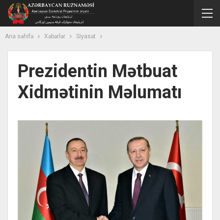
Ana səhifə
Xəbərlər
Siyasət
Prezidentin Mətbuat
Xidmətinin Məlumatı