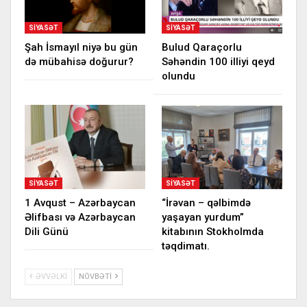
SIYASƏT
SIYASƏT
Şah İsmayıl niyə bu gün
Bulud Qaraçorlu
də mübahisə doğurur?
Səhəndin 100 illiyi qeyd
olundu
SIYASƏT
SIYASƏT
1 Avqust – Azərbaycan
“İrəvan – qəlbimdə
Əlifbası və Azərbaycan
yaşayan yurdum”
Dili Günü
kitabının Stokholmda
təqdimatı.
ƏVVƏLKI
NÖVBƏTI