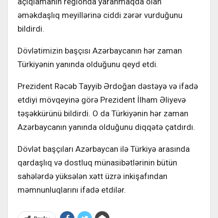
açıqlamanın regionda yaranmaqda olan
əməkdaşlıq meyillərinə ciddi zərər vurduğunu
bildirdi.
Dövlətimizin başçısı Azərbaycanın hər zaman
Türkiyənin yanında olduğunu qeyd etdi.
Prezident Rəcəb Tayyib Ərdoğan dəstəyə və ifadə
etdiyi mövqeyinə görə Prezident İlham Əliyevə
təşəkkürünü bildirdi. O da Türkiyənin hər zaman
Azərbaycanın yanında olduğunu diqqətə çatdırdı.
Dövlət başçıları Azərbaycan ilə Türkiyə arasında
qardaşlıq və dostluq münasibətlərinin bütün
sahələrdə yüksələn xətt üzrə inkişafından
məmnunluqlarını ifadə etdilər.