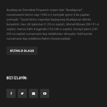
Azərbaycan Demokrat Firqəsinin orqanı olan “Azərbaycan”
ruznaməsinin birinci sayı 1945-ci il sentyabr ayının 5-də çapdan
çıxmışdır. “Qəzet birinci sayından başlayaraq Azərbaycan dilində
buraxılırdı. Hacı Əli Şəbüstəri (1-29-cu saylar), Əhməd Müsəvi (98-151-ci
saylar), Həmzə Fəthi Xoşginabi (152-246-cı saylar), İsmayıl Şəms (247-
293-cü saylar) ruznamənin baş redaktorları olmuşdur. Hal-hazırda
ruznamənin baş redaktoru Rəhim Hüseynzadədir.
BIZIMLƏ ƏLAQƏ
BIZI IZLƏYIN: