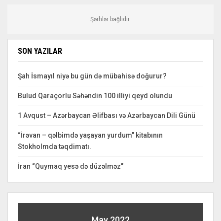
Şərhlər bağlıdır.
SON YAZILAR
Şah İsmayıl niyə bu gün də mübahisə doğurur?
Bulud Qaraçorlu Səhəndin 100 illiyi qeyd olundu
1 Avqust – Azərbaycan Əlifbası və Azərbaycan Dili Günü
“İrəvan – qəlbimdə yaşayan yurdum” kitabının
Stokholmda təqdimatı.
İran “Quymaq yesə də düzəlməz”
May 2022