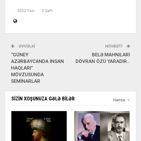
5052 Yazı
0 Şərh
ƏVVƏLKI
NÖVBƏTI
“GÜNEY
BELƏ MAHNILARI
AZƏRBAYCANDA İNSAN
DÖVRAN ÖZÜ YARADIR…
HAQLARI”
MÖVZUSUNDA
SEMİNARLAR
SIZIN XOŞUNUZA GƏLƏ BILƏR
Hamısı