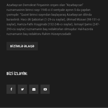
Azərbaycan Demokrat Firqəsinin orqanı olan “Azərbaycan”
ruznaməsinin birinci sayı 1945-ci il sentyabr ayının 5-də çapdan
çıxmışdır. “Qəzet birinci sayından başlayaraq Azərbaycan dilində
buraxılırdı. Hacı Əli Şəbüstəri (1-29-cu saylar), Əhməd Müsəvi (98-151-ci
saylar), Həmzə Fəthi Xoşginabi (152-246-cı saylar), İsmayıl Şəms (247-
293-cü saylar) ruznamənin baş redaktorları olmuşdur. Hal-hazırda
ruznamənin baş redaktoru Rəhim Hüseynzadədir.
BIZIMLƏ ƏLAQƏ
BIZI IZLƏYIN: