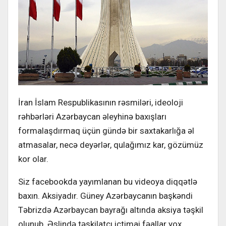
İran İslam Respublikasının rəsmiləri, ideoloji
rəhbərləri Azərbaycan əleyhinə baxışları
formalaşdırmaq üçün gündə bir saxtakarlığa əl
atmasalar, necə deyərlər, qulağımız kar, gözümüz
kor olar.
Siz facebookda yayımlanan bu videoya diqqətlə
baxın. Aksiyadır. Güney Azərbaycanın başkəndi
Təbrizdə Azərbaycan bayrağı altında aksiya təşkil
olunub. Əslində təşkilatçı ictimai fəallar yox,