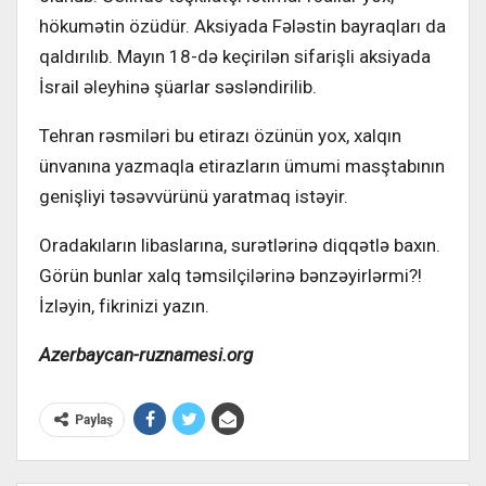
hökumətin özüdür. Aksiyada Fələstin bayraqları da
qaldırılıb. Mayın 18-də keçirilən sifarişli aksiyada
İsrail əleyhinə şüarlar səsləndirilib.
Tehran rəsmiləri bu etirazı özünün yox, xalqın
ünvanına yazmaqla etirazların ümumi masştabının
genişliyi təsəvvürünü yaratmaq istəyir.
Oradakıların libaslarına, surətlərinə diqqətlə baxın.
Görün bunlar xalq təmsilçilərinə bənzəyirlərmi?!
İzləyin, fikrinizi yazın.
Azerbaycan-ruznamesi.org
Paylaş