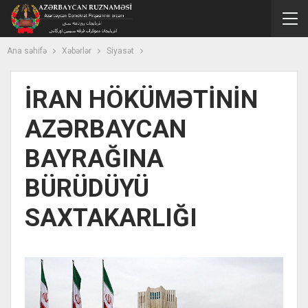
Ana səhifə
Xəbərlər
Siyasət
İRAN HÖKÜMƏTİNİN
AZƏRBAYCAN
BAYRAĞINA
BÜRÜDÜYÜ
SAXTAKARLIĞI