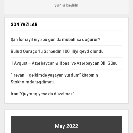
Şərhlər bağlıdır.
SON YAZILAR
Şah İsmayıl niyə bu gün də mübahisə doğurur?
Bulud Qaraçorlu Səhəndin 100 illiyi qeyd olundu
1 Avqust – Azərbaycan Əlifbası və Azərbaycan Dili Günü
“İrəvan – qəlbimdə yaşayan yurdum” kitabının
Stokholmda təqdimatı.
İran “Quymaq yesə də düzəlməz”
May 2022