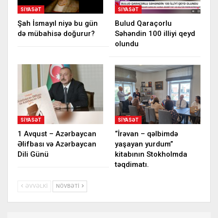
SIYASƏT
SIYASƏT
Şah İsmayıl niyə bu gün
Bulud Qaraçorlu
də mübahisə doğurur?
Səhəndin 100 illiyi qeyd
olundu
SIYASƏT
SIYASƏT
1 Avqust – Azərbaycan
“İrəvan – qəlbimdə
Əlifbası və Azərbaycan
yaşayan yurdum”
Dili Günü
kitabının Stokholmda
təqdimatı.
ƏVVƏLKI
NÖVBƏTI