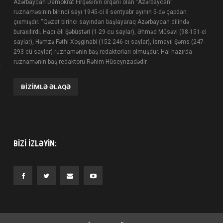
Azərbaycan Demokrat Firqəsinin orqanı olan “Azərbaycan”
ruznaməsinin birinci sayı 1945-ci il sentyabr ayının 5-də çapdan
çıxmışdır. “Qəzet birinci sayından başlayaraq Azərbaycan dilində
buraxılırdı. Hacı Əli Şəbüstəri (1-29-cu saylar), Əhməd Müsəvi (98-151-ci
saylar), Həmzə Fəthi Xoşginabi (152-246-cı saylar), İsmayıl Şəms (247-
293-cü saylar) ruznamənin baş redaktorları olmuşdur. Hal-hazırda
ruznamənin baş redaktoru Rəhim Hüseynzadədir.
BIZIMLƏ ƏLAQƏ
BIZI IZLƏYIN: