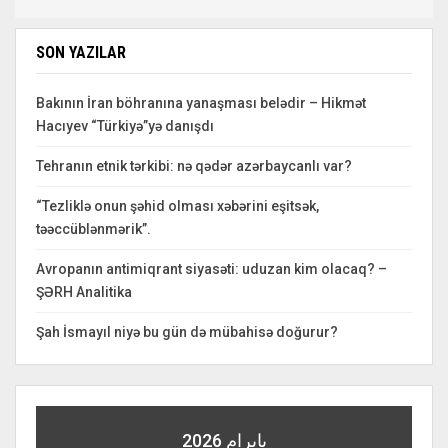
SON YAZILAR
Bakının İran böhranına yanaşması belədir – Hikmət
Hacıyev “Türkiyə”yə danışdı
Tehranın etnik tərkibi: nə qədər azərbaycanlı var?
“Tezliklə onun şəhid olması xəbərini eşitsək,
təəccüblənmərik”.
Avropanın antimiqrant siyasəti: uduzan kim olacaq? –
ŞƏRH Analitika
Şah İsmayıl niyə bu gün də mübahisə doğurur?
بايرام 2026