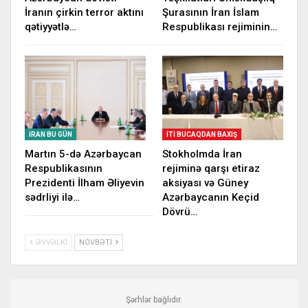
İranın çirkin terror aktını
Şurasının İran İslam
qətiyyətlə…
Respublikası rejiminin…
İRAN BU GÜN
İTI BUCAQDAN BAXIŞ
Martın 5-də Azərbaycan
Stokholmda İran
Respublikasının
rejiminə qarşı etiraz
Prezidenti İlham Əliyevin
aksiyası və Güney
sədrliyi ilə…
Azərbaycanın Keçid
Dövrü…
ƏVVƏLKI
NÖVBƏTI
Şərhlər bağlıdır.