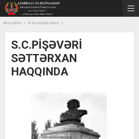
Ana səhifə
İti bucaqdan baxış
S.C.PİŞƏVƏRİ
SƏTTƏRXAN
HAQQINDA