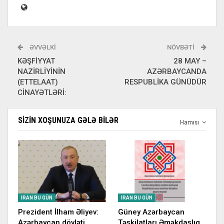
ƏVVƏLKI
NÖVBƏTI
KƏŞFİYYAT
28 MAY –
NAZİRLİYİNİN
AZƏRBAYCANDA
(ETTELAAT)
RESPUBLİKA GÜNÜDÜR
CİNAYƏTLƏRİ:
SIZIN XOŞUNUZA GƏLƏ BILƏR
Hamısı
İRAN BU GÜN
İRAN BU GÜN
Prezident İlham Əliyev:
Güney Azərbaycan
Azərbaycan dövləti
Təşkilatları Əməkdaşlıq