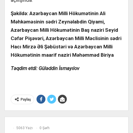
açılışında.
Şəkildə:
Azərbaycan Milli Hökumətinin Ali
Məhkəməsinin sədri Zeynəlabdin Qiyami,
Azərbaycan Milli Hökumətinin Baş naziri Seyid
Cəfər Pişəvəri, Azərbaycan Milli Məclisinin sədri
Hacı Mirzə Əli Şəbüstəri və Azərbaycan Milli
Hökumətinin
m
aarif naziri Məhəmməd Biriya
Təqdim etdi: Güləddin İsmayılov
Paylaş
5063 Yazı
0 Şərh