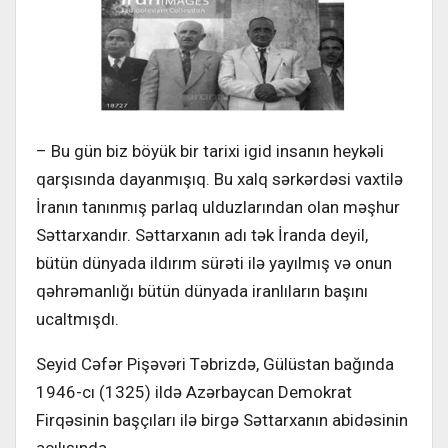
– Bu gün biz böyük bir tarixi igid insanın heykəli
qarşısında dayanmışıq. Bu xalq sərkərdəsi vaxtilə
İranın tanınmış parlaq ulduzlarından olan məşhur
Səttarxandır. Səttarxanın adı tək İranda deyil,
bütün dünyada ildırım sürəti ilə yayılmış və onun
qəhrəmanlığı bütün dünyada iranlıların başını
ucaltmışdı.
Seyid Cəfər Pişəvəri Təbrizdə, Gülüstan bağında
1946-cı (1325) ildə Azərbaycan Demokrat
Firqəsinin başçıları ilə birgə Səttarxanın abidəsinin