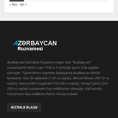
« Apr
İyn »
Azərbaycan Demokrat Firqəsinin orqanı olan “Azərbaycan”
ruznaməsinin birinci sayı 1945-ci il sentyabr ayının 5-də çapdan
çıxmışdır. “Qəzet birinci sayından başlayaraq Azərbaycan dilində
buraxılırdı. Hacı Əli Şəbüstəri (1-29-cu saylar), Əhməd Müsəvi (98-151-ci
saylar), Həmzə Fəthi Xoşginabi (152-246-cı saylar), İsmayıl Şəms (247-
293-cü saylar) ruznamənin baş redaktorları olmuşdur. Hal-hazırda
ruznamənin baş redaktoru Rəhim Hüseynzadədir.
BIZIMLƏ ƏLAQƏ