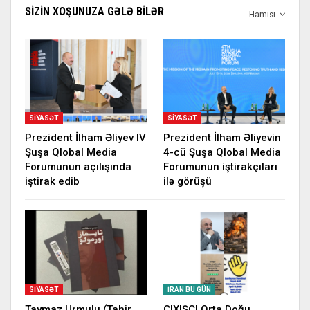
SIZIN XOŞUNUZA GƏLƏ BILƏR
Hamısı
SIYASƏT
SIYASƏT
Prezident İlham Əliyev IV
Prezident İlham Əliyevin
Şuşa Qlobal Media
4-cü Şuşa Qlobal Media
Forumunun açılışında
Forumunun iştirakçıları
iştirak edib
ilə görüşü
SIYASƏT
İRAN BU GÜN
Taymaz Urmulu (Tahir
ÇIXIŞÇI Orta Doğu