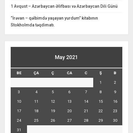
1 Avqust – Azərbaycan Əlifbası və Azərbaycan Dili Günü
“İrəvan – qəlbimdə yaşayan yurdum” kitabının
Stokholmda təqdimatı.
May 2021
BE
ÇA
Ç
CA
C
Ş
B
1
2
3
4
5
6
7
8
9
10
11
12
13
14
15
16
17
18
19
20
21
22
23
24
25
26
27
28
29
30
31