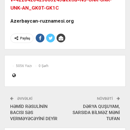
UNK-AN_GK0T-GK1C
Azerbaycan-ruznamesi.org
Paylaş
5056 Yazı
0 Şərh
ƏVVƏLKI
NÖVBƏTI
HƏMİD RƏSULİNİN
DƏRYA QUŞUYAM,
BACISI SƏS
SARSIDA BİLMƏZ MƏNİ
VERMƏYƏCƏYİNİ DEYİR
TUFAN