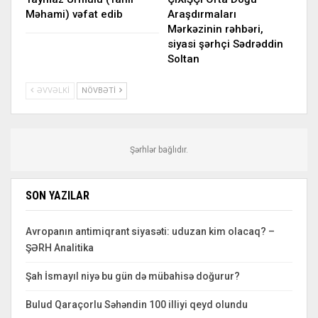
Məhami) vəfat edib
Araşdırmaları
Mərkəzinin rəhbəri,
siyasi şərhçi Sədrəddin
Soltan
ƏVVƏLKI
NÖVBƏTI
Şərhlər bağlıdır.
SON YAZILAR
Avropanın antimiqrant siyasəti: uduzan kim olacaq? –
ŞƏRH Analitika
Şah İsmayıl niyə bu gün də mübahisə doğurur?
Bulud Qaraçorlu Səhəndin 100 illiyi qeyd olundu