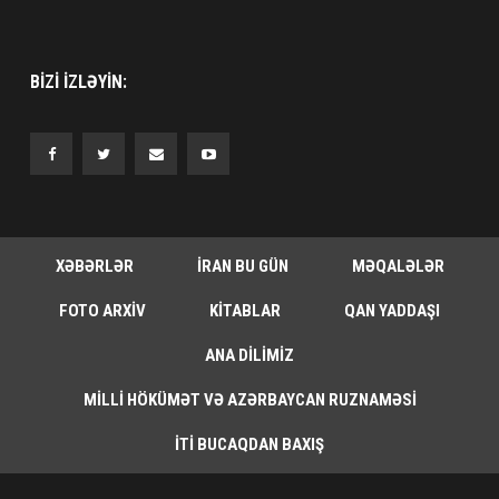
BIZI IZLƏYIN:
XƏBƏRLƏR
İRAN BU GÜN
MƏQALƏLƏR
FOTO ARXIV
KITABLAR
QAN YADDAŞI
ANA DILIMIZ
MILLI HÖKÜMƏT VƏ AZƏRBAYCAN RUZNAMƏSI
İTI BUCAQDAN BAXIŞ