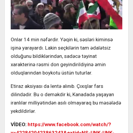
Onlar 14 min nəfərdir. Yəqin ki, səsləri kiminsə
işinə yarayardı. Lakin seçkilərin tam ədalətsiz
olduğunu bildiklərindən, sadəcə təyinat
xarakterinə rəsmi don geyindirildiyinə əmin
olduqlarından boykotu üstün tuturlar.
Etiraz aksiyası da lentə alınıb. Çıxışlar fars
dilindədir. Bu o deməkdir ki, Kanadada yaşayan
iranlılar milliyətindən asılı olmayaraq bu məsələdə
yekdildirlər.
VİDEO:
https://www.facebook.com/watch/?
v=4228420423863243&extid=NS-UNK-UNK-