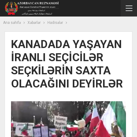
Ana səhifə
Xəbərlər
Hadisələr
KANADADA YAŞAYAN
İRANLI SEÇİCİLƏR
SEÇKİLƏRİN SAXTA
OLACAĞINI DEYİRLƏR