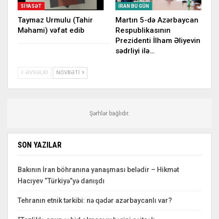
SIYASƏT
İRAN BU GÜN
Taymaz Urmulu (Tahir
Martın 5-də Azərbaycan
Məhami) vəfat edib
Respublikasının
Prezidenti İlham Əliyevin
sədrliyi ilə…
ƏVVƏLKI
NÖVBƏTI
Şərhlər bağlıdır.
SON YAZILAR
Bakının İran böhranına yanaşması belədir – Hikmət
Hacıyev “Türkiyə”yə danışdı
Tehranın etnik tərkibi: nə qədər azərbaycanlı var?