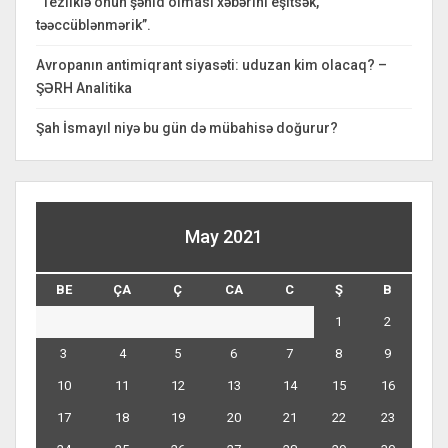
“Tezliklə onun şəhid olması xəbərini eşitsək,
təəccüblənmərik”.
Avropanın antimiqrant siyasəti: uduzan kim olacaq? –
ŞƏRH Analitika
Şah İsmayıl niyə bu gün də mübahisə doğurur?
May 2021
BE
ÇA
Ç
CA
C
Ş
B
1
2
3
4
5
6
7
8
9
10
11
12
13
14
15
16
17
18
19
20
21
22
23