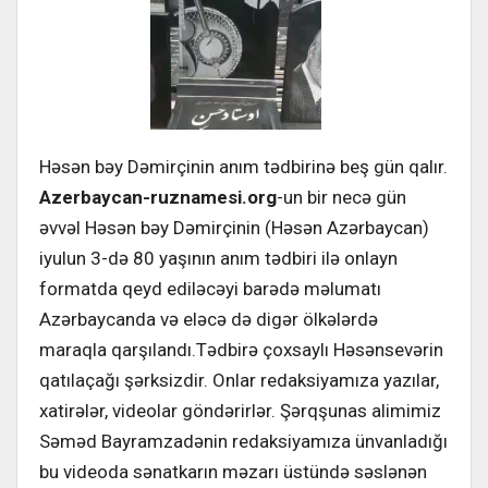
Həsən bəy Dəmirçinin anım tədbirinə beş gün qalır.
Azerbaycan-ruznamesi.org
-un bir necə gün
əvvəl Həsən bəy Dəmirçinin (Həsən Azərbaycan)
iyulun 3-də 80 yaşının anım tədbiri ilə onlayn
formatda qeyd ediləcəyi barədə məlumatı
Azərbaycanda və eləcə də digər ölkələrdə
maraqla qarşılandı.Tədbirə çoxsaylı Həsənsevərin
qatılaçağı şərksizdir. Onlar redaksiyamıza yazılar,
xatirələr, videolar göndərirlər. Şərqşunas alimimiz
Səməd Bayramzadənin redaksiyamıza ünvanladığı
bu videoda sənatkarın məzarı üstündə səslənən