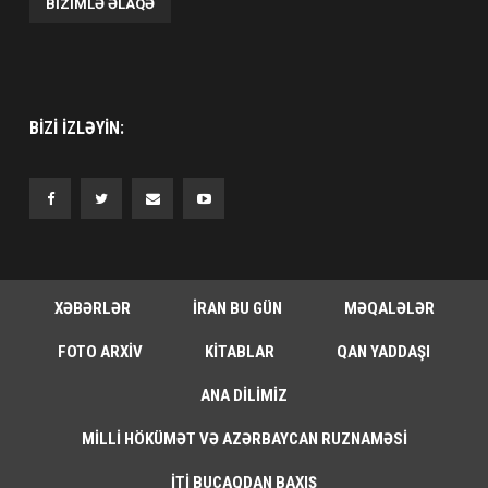
BIZIMLƏ ƏLAQƏ
BIZI IZLƏYIN:
XƏBƏRLƏR
İRAN BU GÜN
MƏQALƏLƏR
FOTO ARXIV
KITABLAR
QAN YADDAŞI
ANA DILIMIZ
MILLI HÖKÜMƏT VƏ AZƏRBAYCAN RUZNAMƏSI
İTI BUCAQDAN BAXIŞ