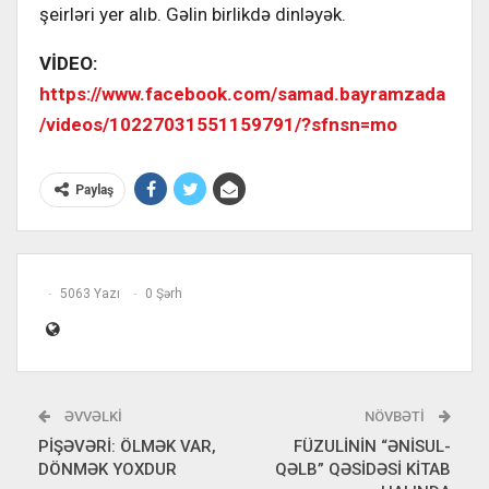
şeirləri yer alıb. Gəlin birlikdə dinləyək.
VİDEO:
https://www.facebook.com/samad.bayramzada
/videos/10227031551159791/?sfnsn=mo
Paylaş
5063 Yazı
0 Şərh
ƏVVƏLKI
NÖVBƏTI
PİŞƏVƏRİ: ÖLMƏK VAR,
FÜZULİNİN “ƏNİSUL-
DÖNMƏK YOXDUR
QƏLB” QƏSİDƏSİ KİTAB