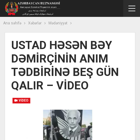
Ana səhifə
Xəbərlər
Mədəniyyət
USTAD HƏSƏN BƏY
DƏMİRÇİNİN ANIM
TƏDBİRİNƏ BEŞ GÜN
QALIR – VİDEO
VIDEO