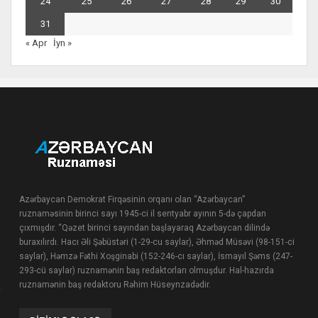
24
25
26
27
28
29
30
31
« Apr
İyn »
Azərbaycan Demokrat Firqəsinin orqanı olan “Azərbaycan”
ruznaməsinin birinci sayı 1945-ci il sentyabr ayının 5-də çapdan
çıxmışdır. “Qəzet birinci sayından başlayaraq Azərbaycan dilində
buraxılırdı. Hacı Əli Şəbüstəri (1-29-cu saylar), Əhməd Müsəvi (98-151-ci
saylar), Həmzə Fəthi Xoşginabi (152-246-cı saylar), İsmayıl Şəms (247-
293-cü saylar) ruznamənin baş redaktorları olmuşdur. Hal-hazırda
ruznamənin baş redaktoru Rəhim Hüseynzadədir.