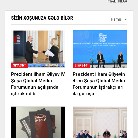
HALINDA
SIZIN XOŞUNUZA GƏLƏ BILƏR
Hamısı
SIYASƏT
SIYASƏT
Prezident İlham Əliyev IV
Prezident İlham Əliyevin
Şuşa Qlobal Media
4-cü Şuşa Qlobal Media
Forumunun açılışında
Forumunun iştirakçıları
iştirak edib
ilə görüşü