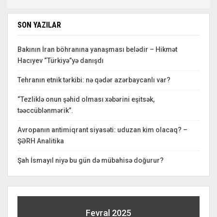
SON YAZILAR
Bakının İran böhranına yanaşması belədir – Hikmət
Hacıyev “Türkiyə”yə danışdı
Tehranın etnik tərkibi: nə qədər azərbaycanlı var?
“Tezliklə onun şəhid olması xəbərini eşitsək,
təəccüblənmərik”.
Avropanın antimiqrant siyasəti: uduzan kim olacaq? –
ŞƏRH Analitika
Şah İsmayıl niyə bu gün də mübahisə doğurur?
Fevral 2025