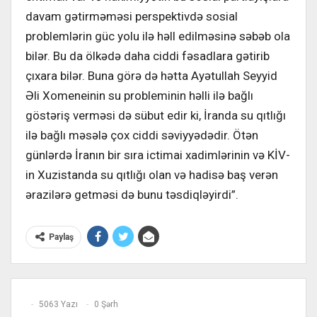
davam gətirməməsi perspektivdə sosial
problemlərin güc yolu ilə həll edilməsinə səbəb ola
bilər. Bu da ölkədə daha ciddi fəsadlara gətirib
çıxara bilər. Buna görə də hətta Ayətullah Seyyid
Əli Xomeneinin su probleminin həlli ilə bağlı
göstəriş verməsi də sübut edir ki, İranda su qıtlığı
ilə bağlı məsələ çox ciddi səviyyədədir. Ötən
günlərdə İranın bir sıra ictimai xadimlərinin və KİV-
in Xuzistanda su qıtlığı olan və hadisə baş verən
ərazilərə getməsi də bunu təsdiqləyirdi”.
Paylaş
5063 Yazı
0 Şərh