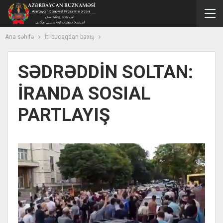
Ana səhifə
İti bucaqdan baxış
SƏDRƏDDİN SOLTAN:
İRANDA SOSIAL
PARTLAYIŞ