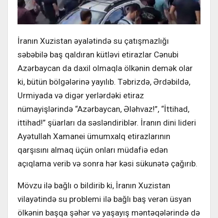
İranın Xuzistan əyalətində su çatışmazlığı
səbəbilə baş qaldıran kütləvi etirazlar Cənubi
Azərbaycan da daxil olmaqla ölkənin demək olar
ki, bütün bölgələrinə yayılıb. Təbrizdə, Ərdəbildə,
Urmiyada və digər yerlərdəki etiraz
nümayişlərində “Azərbaycan, Ələhvaz!”, “İttihad,
ittihad!” şüarları da səsləndiriblər. İranın dini lideri
Ayətullah Xamanei ümumxalq etirazlarının
qarşısını almaq üçün onları müdafiə edən
açıqlama verib və sonra hər kəsi sükunətə çağırıb.
Mövzu ilə bağlı o bildirib ki, İranın Xuzistan
vilayətində su problemi ilə bağlı baş verən üsyan
ölkənin başqa şəhər və yaşayış məntəqələrində də