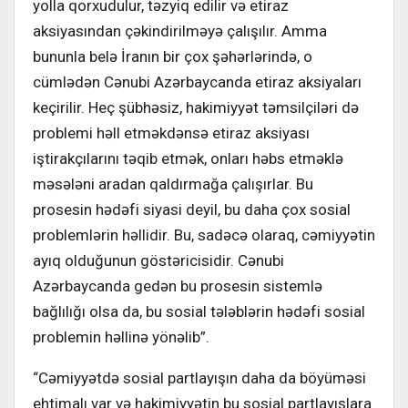
yolla qorxudulur, təzyiq edilir və etiraz
aksiyasından çəkindirilməyə çalışılır. Amma
bununla belə İranın bir çox şəhərlərində, o
cümlədən Cənubi Azərbaycanda etiraz aksiyaları
keçirilir. Heç şübhəsiz, hakimiyyət təmsilçiləri də
problemi həll etməkdənsə etiraz aksiyası
iştirakçılarını təqib etmək, onları həbs etməklə
məsələni aradan qaldırmağa çalışırlar. Bu
prosesin hədəfi siyasi deyil, bu daha çox sosial
problemlərin həllidir. Bu, sadəcə olaraq, cəmiyyətin
ayıq olduğunun göstəricisidir. Cənubi
Azərbaycanda gedən bu prosesin sistemlə
bağlılığı olsa da, bu sosial tələblərin hədəfi sosial
problemin həllinə yönəlib”.
“Cəmiyyətdə sosial partlayışın daha da böyüməsi
ehtimalı var və hakimiyyətin bu sosial partlayışlara