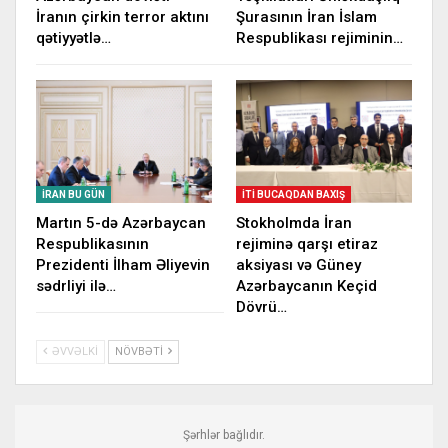
İranın çirkin terror aktını
Şurasının İran İslam
qətiyyətlə…
Respublikası rejiminin…
İRAN BU GÜN
İTI BUCAQDAN BAXIŞ
Martın 5-də Azərbaycan
Stokholmda İran
Respublikasının
rejiminə qarşı etiraz
Prezidenti İlham Əliyevin
aksiyası və Güney
sədrliyi ilə…
Azərbaycanın Keçid
Dövrü…
ƏVVƏLKI
NÖVBƏTI
Şərhlər bağlıdır.