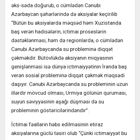
əks-səda doğurub, o cümlədən Cənubi
Azərbaycan şəhərlərində də aksiyalar keçirilib
“Bütün bu aksiyalarda məqsəd həm Xuzistanda
baş verən hadisələrin, ictimai proseslərin
dəstəklənməsi, həm də regionlarda, o cümlədən
Cənubi Azərbaycanda su probleminə diqqət
çəkməkdir. Bütövlükdə aksiyanın miqyasının
genişlənməsi isə dünya ictimaiyyətinin İranda baş
verən sosial probleminə diqqət çəkmək məqsədi
daşıyır. Cənubi Azərbaycanda su probleminin uzun
illərdir mövcud olması, Urmiya gölünün quruması,
suyun səviyyəsinin aşağı düşməsi də su
probleminin göstəricilərindəndir”.
İctimai fəalların həbs edilməsinin etiraz
aksiyalarına güclü təsiri olub “Çünki ictimaiyyət bu