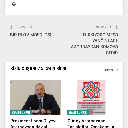
ƏVVƏLKI
NÖVBƏTI
BİR PLOV MƏSƏLƏSİ…
TÜRKİYƏDƏ MEŞƏ
YANĞINLARI:
AZƏRBAYCAN KÖMƏYƏ
GEDİR
SIZIN XOŞUNUZA GƏLƏ BILƏR
Hamısı
İRAN BU GÜN
İRAN BU GÜN
Prezident İlham Əliyev:
Güney Azərbaycan
Azərbaycan dövləti
Təşkilatları Əməkdaşlıq