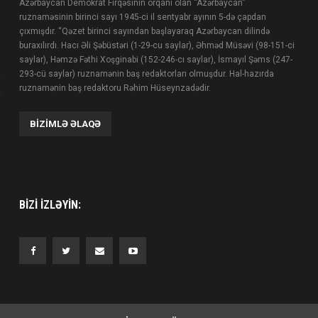
Azərbaycan Demokrat Firqəsinin orqanı olan “Azərbaycan”
ruznaməsinin birinci sayı 1945-ci il sentyabr ayının 5-də çapdan
çıxmışdır. “Qəzet birinci sayından başlayaraq Azərbaycan dilində
buraxılırdı. Hacı Əli Şəbüstəri (1-29-cu saylar), Əhməd Müsəvi (98-151-ci
saylar), Həmzə Fəthi Xoşginabi (152-246-cı saylar), İsmayıl Şəms (247-
293-cü saylar) ruznamənin baş redaktorları olmuşdur. Hal-hazırda
ruznamənin baş redaktoru Rəhim Hüseynzadədir.
BIZIMLƏ ƏLAQƏ
BIZI IZLƏYIN: