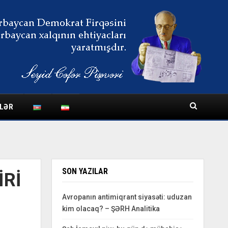
LƏR
SON YAZILAR
İRİ
Avropanın antimiqrant siyasəti: uduzan
kim olacaq? – ŞƏRH Analitika