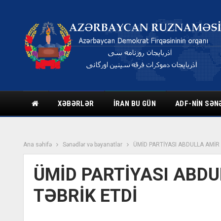
XƏBƏRLƏR
İRAN BU GÜN
ADF-NIN SƏN
Ana səhifə
Sənədlər və bəyanatlar
ÜMİD PARTİYASI ABDULLA AMİR 
ÜMİD PARTİYASI ABDU
TƏBRİK ETDİ