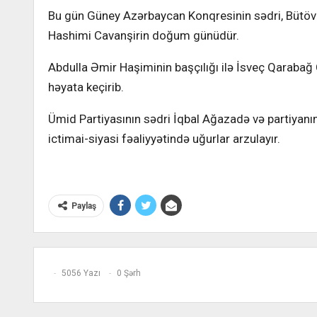
Bu gün Güney Azərbaycan Konqresinin sədri, Bütöv
Hashimi Cavanşirin doğum günüdür.
Abdulla Əmir Haşiminin başçılığı ilə İsveç Qarabağ
həyata keçirib.
Ümid Partiyasının sədri İqbal Ağazadə və partiyanın
ictimai-siyasi fəaliyyətində uğurlar arzulayır.
Paylaş
5056 Yazı
0 Şərh