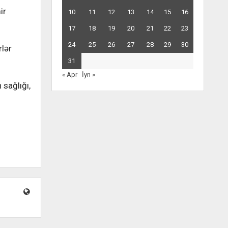
ir
10
11
12
13
14
15
16
17
18
19
20
21
22
23
24
25
26
27
28
29
30
rlər
31
« Apr
İyn »
 sağlığı,