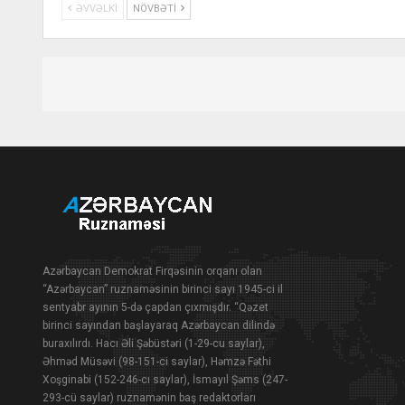
ƏVVƏLKI
NÖVBƏTI
Azərbaycan Demokrat Firqəsinin orqanı olan
“Azərbaycan” ruznaməsinin birinci sayı 1945-ci il
sentyabr ayının 5-də çapdan çıxmışdır. “Qəzet
birinci sayından başlayaraq Azərbaycan dilində
buraxılırdı. Hacı Əli Şəbüstəri (1-29-cu saylar),
Əhməd Müsəvi (98-151-ci saylar), Həmzə Fəthi
Xoşginabi (152-246-cı saylar), İsmayıl Şəms (247-
293-cü saylar) ruznamənin baş redaktorları