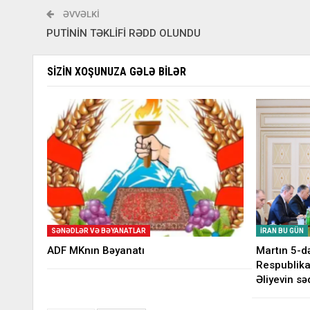
ƏVVƏLKI
PUTİNİN TƏKLİFİ RƏDD OLUNDU
SIZIN XOŞUNUZA GƏLƏ BILƏR
SƏNƏDLƏR VƏ BƏYANATLAR
İRAN BU GÜN
ADF MKnın Bəyanatı
Martın 5-d
Respublika
Əliyevin səd