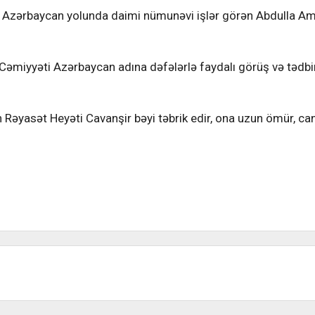
 Azərbaycan yolunda daimi nümunəvi işlər görən Abdulla Am
 Cəmiyyəti Azərbaycan adına dəfələrlə faydalı görüş və tədbi
 Rəyasət Heyəti Cavanşir bəyi təbrik edir, ona uzun ömür, can