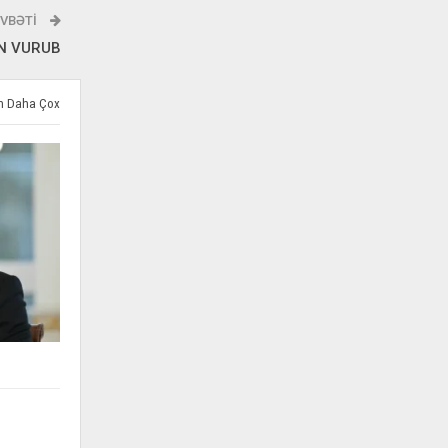
VBƏTI
AN VURUB
ən Daha Çox