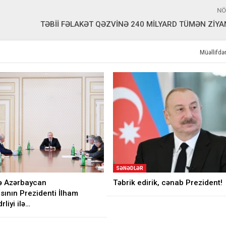
NÖ
TƏBİİ FƏLAKƏT QƏZVİNƏ 240 MİLYARD TÜMƏN ZİY
Müəllifd
SƏNƏDLƏR
ə Azərbaycan
Təbrik edirik, cənab Prezident!
sının Prezidenti İlham
rliyi ilə…