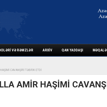
ƏDLƏRI VƏ RƏMZLƏR
ARXIV
QAN YADDAŞI
MƏQALƏ
HAŞİMİ CAVANŞİRİ TƏBRİK ETDİ
LLA AMİR HAŞİMİ CAVANŞ