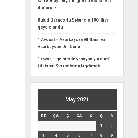
Şah İsmayıl niyə bu gün də mübahisə
doğurur?
Bulud Qaraçorlu Səhəndin 100 illiyi
qeyd olundu
1 Avqust – Azərbaycan Əlifbası və
Azərbaycan Dili Günü
“İrəvan – qəlbimdə yaşayan yurdum”
kitabının Stokholmda təqdimatı.
May 2021
BE
ÇA
Ç
CA
C
Ş
B
1
2
3
4
5
6
7
8
9