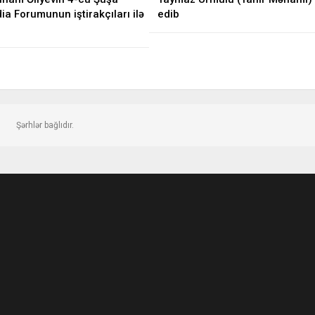
a Forumunun iştirakçıları ilə
edib
Şərhlər bağlıdır.