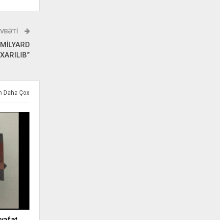
VBƏTI
 MİLYARD
XARILIB”
ən Daha Çox
vəfat