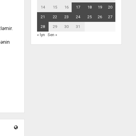
14
15
16
17
18
19
20
21
22
23
24
25
26
27
28
29
30
31
ləmir.
« İyn
Sen »
nənin
s