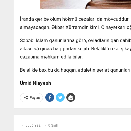
İranda qəribə ölüm hökmü cəzaları da mövcuddur. O
almayacaqan. Əkbər Xürrəmdin kimi. Cinayətkarı o
Səbəb: İslam qanunlarına görə, övladların qan sahi
ailəsi isə qisas haqqından keçib. Beləliklə özəl şi
cəzasına məhkum edilə bilər.
Beləliklə bax bu da haqqın, ədalətin şəriət qanunlar
Ümid Niayesh
Paylaş
5056 Yazı
0 Şərh