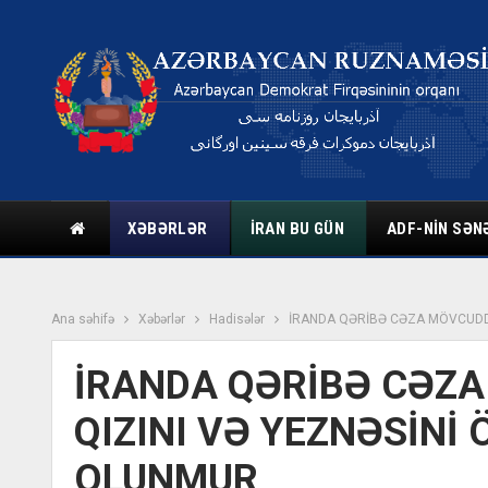
XƏBƏRLƏR
İRAN BU GÜN
ADF-NIN SƏN
Ana səhifə
Xəbərlər
Hadisələr
İRANDA QƏRİBƏ CƏZA MÖVCUDD
İRANDA QƏRİBƏ CƏZA
QIZINI VƏ YEZNƏSİNİ
OLUNMUR