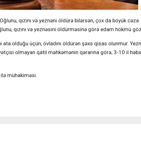
ğlunu, qızını və yeznəni öldürə bilərsən, çox da böyük cəza
ğlunu, qızını və yeznəsini öldürməsinə görə edam hökmü göz
bi ata olduğu üçün, övladını öldürən şəxs qisas olunmur. Yez
kayətçisi olmayan qatil məhkəmənin qərarına görə, 3-10 il həb
ı ilə mühakiməsi.