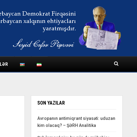
LƏR
SON YAZILAR
Avropanın antimiqrant siyasəti: uduzan
kim olacaq? – ŞƏRH Analitika