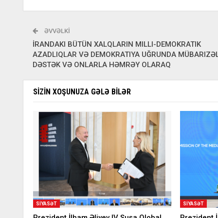
ƏVVƏLKI
İRANDAKI BÜTÜN XALQLARIN MILLI-DEMOKRATIK
AZADLIQLAR VƏ DEMOKRATIYA UĞRUNDA MÜBARIZƏ
DƏSTƏK VƏ ONLARLA HƏMRƏY OLARAQ
SIZIN XOŞUNUZA GƏLƏ BILƏR
SIYASƏT
SIYASƏT
Prezident İlham Əliyev IV Şuşa Qlobal
Prezident 