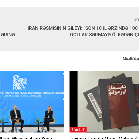
NÖ
İRAN RƏSMİSİNİN GİLEYİ: “SON 10 İL ƏRZINDƏ 100
LƏRINƏ
DOLLAR SƏRMAYƏ ÖLKƏDƏN ÇI
Müəllifd
SIYASƏT
İlham Əliyevin 4-cü Şuşa
Taymaz Urmulu (Tahir Məhami) 