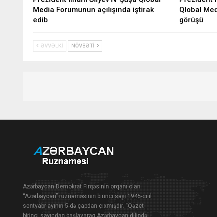
Media Forumunun açılışında iştirak
Qlobal Medi
edib
görüşü
ƏVVƏLKI
NÖVBƏTI
Azərbaycan Demokrat Firqəsinin orqanı olan
“Azərbaycan” ruznaməsinin birinci sayı 1945-ci il
sentyabr ayının 5-də çapdan çıxmışdır. “Qəzet
birinci sayından başlayaraq Azərbaycan dilində