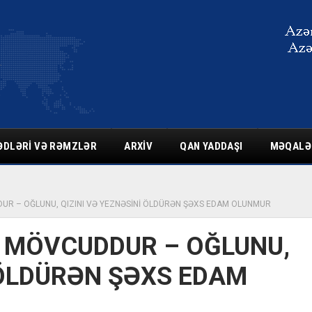
ƏDLƏRI VƏ RƏMZLƏR
ARXIV
QAN YADDAŞI
MƏQALƏ
UR – OĞLUNU, QIZINI VƏ YEZNƏSİNİ ÖLDÜRƏN ŞƏXS EDAM OLUNMUR
 MÖVCUDDUR – OĞLUNU,
 ÖLDÜRƏN ŞƏXS EDAM