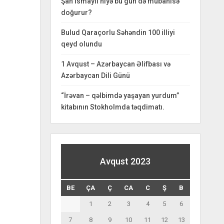
Şah İsmayıl niyə bu gün də mübahisə
doğurur?
Bulud Qaraçorlu Səhəndin 100 illiyi
qeyd olundu
1 Avqust – Azərbaycan Əlifbası və
Azərbaycan Dili Günü
“İrəvan – qəlbimdə yaşayan yurdum”
kitabının Stokholmda təqdimatı.
Avqust 2023
BE
ÇA
Ç
CA
C
Ş
B
1
2
3
4
5
6
7
8
9
10
11
12
13