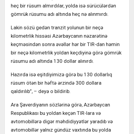
heç bir rüsum almırdılar, yolda isə sürücülərdən
gömrük rüsumu adı altında heç nə alınmırdı.
Lakin sözü gedən tranzit yolunun bir neçə
kilometrlik hissəsi Azərbaycanın nəzarətinə
keçməsindən sonra əvəllər hər bir TIR-dan həmin
bir neçə kilometrlik yoldan keçdiyinə görə gömrük
rüsumu adı altında 130 dollar alınırdı.
Hazırda isə eşitdiyimizə görə bu 130 dollarlıq
rüsum ötən bir həftə ərzində 300 dollara
qaldırılıb”, – deyə o bildirib.
Ara Şaverdiyanın sözlərinə görə, Azərbaycan
Respublikası bu yoldan keçən TIR-lara və
avtomobillərə digər məhdidiyyətlər yaradıb və
avtomobillər yalnız gündüz vaxtında bu yolda