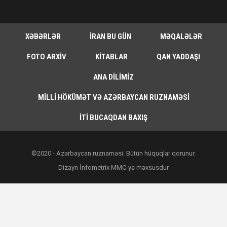
XƏBƏRLƏR
İRAN BU GÜN
MƏQALƏLƏR
FOTO ARXIV
KITABLAR
QAN YADDAŞI
ANA DILIMIZ
MILLI HÖKÜMƏT VƏ AZƏRBAYCAN RUZNAMƏSI
İTI BUCAQDAN BAXIŞ
©2020 - Azərbaycan ruznaməsi. Bütün hüquqlar qorunur.
Dizayn İnfometrix MMC-yə məxsusdur