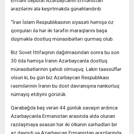
Erməni deputat Azərbaycanın Ermənistan
ərazilərini ələ keşirtməkdə günahlandırıb:
“İran İslam Respublikasının siyasəti həmişə öz
qonşuları ilə hər iki tərəfin maraqlarını başa
düşməklə dostluq münasibətləri qurmaq olub.
Biz Sovet İttifaqının dağılmasından sonra bu son
30 ildə həmişə İranın Azərbaycanla dostluq
münasibətlərinin şahidi olmuşuq. Lakin təəssüflər
olsun ki, bu gün biz Azərbaycan Respublikası
rəsmilərinin İranın bu dost davranışına nankorluq
nümayiş etdiyini görürük.
Qarabağda baş verən 44 günlük savaşın ardınca
Azərbaycanla Ermənistan arasında əldə olunan
razılaşmaya əsasən hər iki ölkənin sərhədləri bir
az dəyişdi və Azərbaycan Ermənistan ərazilərində