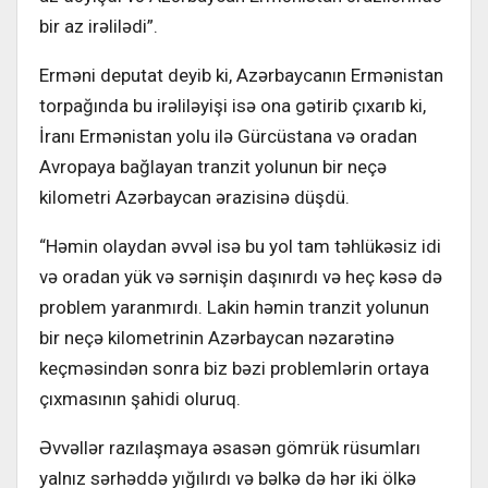
bir az irəlilədi”.
Erməni deputat deyib ki, Azərbaycanın Ermənistan
torpağında bu irəliləyişi isə ona gətirib çıxarıb ki,
İranı Ermənistan yolu ilə Gürcüstana və oradan
Avropaya bağlayan tranzit yolunun bir neçə
kilometri Azərbaycan ərazisinə düşdü.
“Həmin olaydan əvvəl isə bu yol tam təhlükəsiz idi
və oradan yük və sərnişin daşınırdı və heç kəsə də
problem yaranmırdı. Lakin həmin tranzit yolunun
bir neçə kilometrinin Azərbaycan nəzarətinə
keçməsindən sonra biz bəzi problemlərin ortaya
çıxmasının şahidi oluruq.
Əvvəllər razılaşmaya əsasən gömrük rüsumları
yalnız sərhəddə yığılırdı və bəlkə də hər iki ölkə