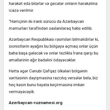
hərəkət edə bilərlər və gecələr onların hərəkətinə
icazə verilmir.
“Həmçinin iki iranlı sürücü də Azərbaycan
məmurları tərəfindən saxlanılaraq həbs edilib.
Azərbaycan Respublikası rəsmiləri bilməlidirlər ki,
sionistlərin ayağını bu bölgəyə açmaq onlar üçün
baha başa gələcək və onlar tezliklə İrana qarşı bu
əməllərinin ağır bədəlini ödəyəcəklər.
Hətta əgər Cənubi Qafqaz ölkələri bölgənin
xəritəsinin dəyişməsinə razcılıq versələr belə, biz
heç kəsin bunu həyata keçirməsinə imkan
verməyəcəyik.
Azerbaycan-ruznamesi.org