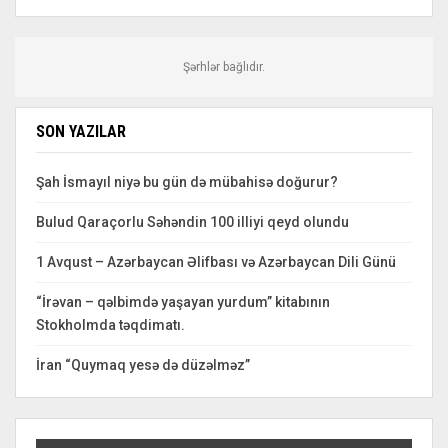
Şərhlər bağlıdır.
SON YAZILAR
Şah İsmayıl niyə bu gün də mübahisə doğurur?
Bulud Qaraçorlu Səhəndin 100 illiyi qeyd olundu
1 Avqust – Azərbaycan Əlifbası və Azərbaycan Dili Günü
“İrəvan – qəlbimdə yaşayan yurdum” kitabının
Stokholmda təqdimatı.
İran “Quymaq yesə də düzəlməz”