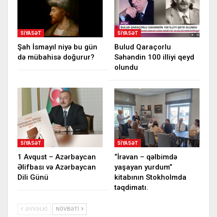
SIYASƏT
SIYASƏT
Şah İsmayıl niyə bu gün
Bulud Qaraçorlu
də mübahisə doğurur?
Səhəndin 100 illiyi qeyd
olundu
SIYASƏT
SIYASƏT
1 Avqust – Azərbaycan
“İrəvan – qəlbimdə
Əlifbası və Azərbaycan
yaşayan yurdum”
Dili Günü
kitabının Stokholmda
təqdimatı.
ƏVVƏLKI
NÖVBƏTI