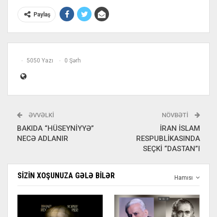
Paylaş
5050 Yazı
0 Şərh
ƏVVƏLKI
NÖVBƏTI
BAKIDA “HÜSEYNİYYƏ”
İRAN İSLAM
NECƏ ADLANIR
RESPUBLİKASINDA
SEÇKİ “DASTAN”I
SIZIN XOŞUNUZA GƏLƏ BILƏR
Hamısı