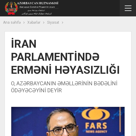
Ana səhifə
Xəbərlər
Siyasət
İRAN
PARLAMENTİNDƏ
ERMƏNİ HƏYASIZLIĞI
O, AZƏRBAYCANIN ƏMƏLLƏRİNİN BƏDƏLİNİ
ÖDƏYƏCƏYİNİ DEYİR