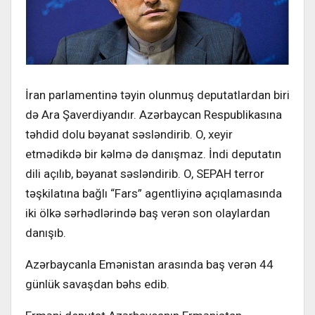
İran parlamentinə təyin olunmuş deputatlardan biri
də Ara Şaverdiyandır. Azərbaycan Respublikasına
təhdid dolu bəyanat səsləndirib. O, xeyir
etmədikdə bir kəlmə də danışmaz. İndi deputatın
dili açılıb, bəyanat səsləndirib. O, SEPAH terror
təşkilatına bağlı “Fars” agentliyinə açıqlamasında
iki ölkə sərhədlərində baş verən son olaylardan
danışıb.
Azərbaycanla Emənistan arasında baş verən 44
günlük savaşdan bəhs edib.