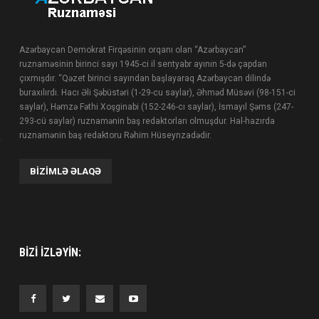
Azərbaycan Demokrat Firqəsinin orqanı olan “Azərbaycan”
ruznaməsinin birinci sayı 1945-ci il sentyabr ayının 5-də çapdan
çıxmışdır. “Qəzet birinci sayından başlayaraq Azərbaycan dilində
buraxılırdı. Hacı Əli Şəbüstəri (1-29-cu saylar), Əhməd Müsəvi (98-151-ci
saylar), Həmzə Fəthi Xoşginabi (152-246-cı saylar), İsmayıl Şəms (247-
293-cü saylar) ruznamənin baş redaktorları olmuşdur. Hal-hazırda
ruznamənin baş redaktoru Rəhim Hüseynzadədir.
BIZIMLƏ ƏLAQƏ
BIZI IZLƏYIN: