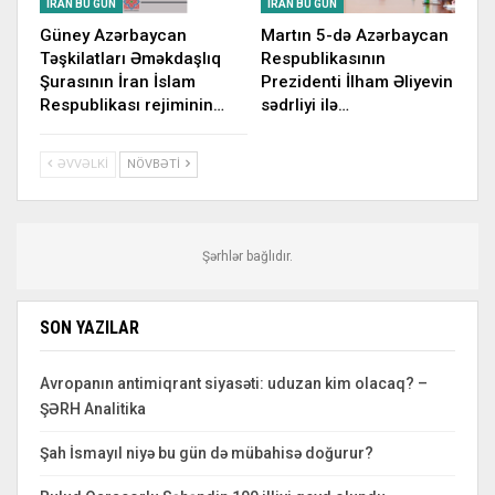
İRAN BU GÜN
İRAN BU GÜN
Güney Azərbaycan
Martın 5-də Azərbaycan
Təşkilatları Əməkdaşlıq
Respublikasının
Şurasının İran İslam
Prezidenti İlham Əliyevin
Respublikası rejiminin…
sədrliyi ilə…
ƏVVƏLKI
NÖVBƏTI
Şərhlər bağlıdır.
SON YAZILAR
Avropanın antimiqrant siyasəti: uduzan kim olacaq? –
ŞƏRH Analitika
Şah İsmayıl niyə bu gün də mübahisə doğurur?