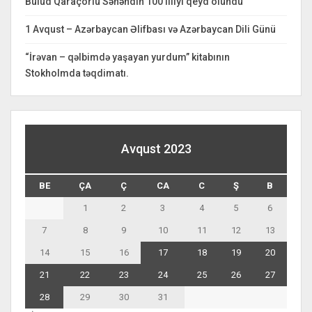
Bulud Qaraçorlu Səhəndin 100 illiyi qeyd olundu
1 Avqust – Azərbaycan Əlifbası və Azərbaycan Dili Günü
“İrəvan – qəlbimdə yaşayan yurdum” kitabının
Stokholmda təqdimatı.
Avqust 2023
BE
ÇA
Ç
CA
C
Ş
B
1
2
3
4
5
6
7
8
9
10
11
12
13
14
15
16
17
18
19
20
21
22
23
24
25
26
27
28
29
30
31