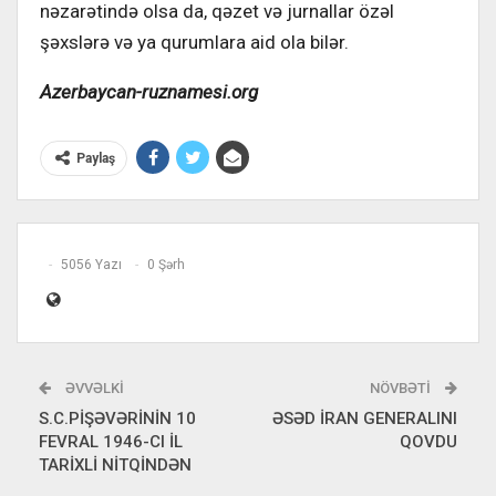
nəzarətində olsa da, qəzet və jurnallar özəl
şəxslərə və ya qurumlara aid ola bilər.
Azerbaycan-ruznamesi.org
Paylaş
5056 Yazı
0 Şərh
ƏVVƏLKI
NÖVBƏTI
S.C.PİŞƏVƏRİNİN 10
ƏSƏD İRAN GENERALINI
FEVRAL 1946-CI İL
QOVDU
TARİXLİ NİTQİNDƏN