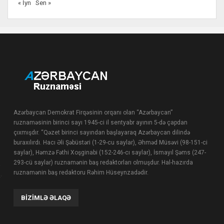
« İyn
Sen »
Azərbaycan Demokrat Firqəsinin orqanı olan “Azərbaycan”
ruznaməsinin birinci sayı 1945-ci il sentyabr ayının 5-də çapdan
çıxmışdır. “Qəzet birinci sayından başlayaraq Azərbaycan dilində
buraxılırdı. Hacı Əli Şəbüstəri (1-29-cu saylar), Əhməd Müsəvi (98-151-ci
saylar), Həmzə Fəthi Xoşginabi (152-246-cı saylar), İsmayıl Şəms (247-
293-cü saylar) ruznamənin baş redaktorları olmuşdur. Hal-hazırda
ruznamənin baş redaktoru Rəhim Hüseynzadədir.
BIZIMLƏ ƏLAQƏ