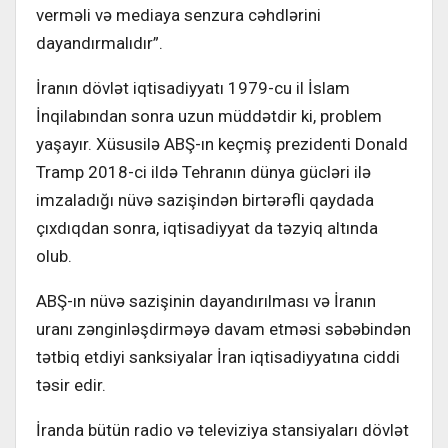
verməli və mediaya senzura cəhdlərini
dayandırmalıdır”.
İranın dövlət iqtisadiyyatı 1979-cu il İslam
İnqilabından sonra uzun müddətdir ki, problem
yaşayır. Xüsusilə ABŞ-ın keçmiş prezidenti Donald
Tramp 2018-ci ildə Tehranın dünya gücləri ilə
imzaladığı nüvə sazişindən birtərəfli qaydada
çıxdıqdan sonra, iqtisadiyyat da təzyiq altında
olub.
ABŞ-ın nüvə sazişinin dayandırılması və İranın
uranı zənginləşdirməyə davam etməsi səbəbindən
tətbiq etdiyi sanksiyalar İran iqtisadiyyatına ciddi
təsir edir.
İranda bütün radio və televiziya stansiyaları dövlət