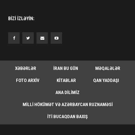
BIZI IZLƏYIN:
XƏBƏRLƏR
İRAN BU GÜN
MƏQALƏLƏR
FOTO ARXIV
KITABLAR
QAN YADDAŞI
ANA DILIMIZ
MILLI HÖKÜMƏT VƏ AZƏRBAYCAN RUZNAMƏSI
İTI BUCAQDAN BAXIŞ