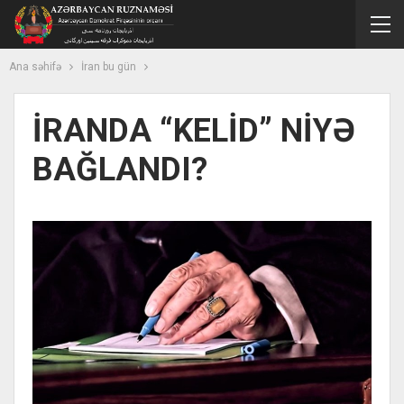
Ana səhifə
İran bu gün
İRANDA “KELİD” NİYƏ
BAĞLANDI?