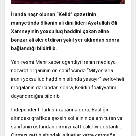
İranda nəşr olunan “Kelid” qəzetinin
manşetində ölkənin ali dini lideri Ayətullah Əli
Xamneyinin yoxsulluq həddini çəkən əlinə
bənzər əli əks etdirən şəkil yer aldıqdan sonra
bağlandığı bildirilib.
Yarı-rəsmi Mehr xəbər agentliyi İranın mediaya
nəzarət orqanının ön səhifəsində “Milyonlarla
iranlı yoxsulluq həddinin altında yaşayır” sərlövhəli
məqalənin dərcindən sonra, Kelidin fəaliyyətini
dayandırdığını bildirib.
Independent Turkish xəbərinə görə; Başlığın
altındakı qrafikdə şəxsin sol əlinin qələm tutan və
səhifənin üstündən qırmızı xətt çəkdiyi göstərilir.
Qırmızı xəttin altındakı siluetlər xəttə çatmağa