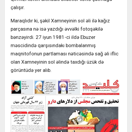
çalışır.
Maraqlıdır ki, şəkil Xamneyinin sol əli ilə kağız
parçasına nə isə yazdığı əvvəlki fotoşəkilə
bənzəyirdi. 27 iyun 1981-ci ildə Ebuzer
məscidində qarşısındakı bombalanmış
maqnitofonun partlaması nəticəsində sağ əli iflic
olan Xamneyinin sol əlində taxdığı üzük də
görüntüdə yer alıb.