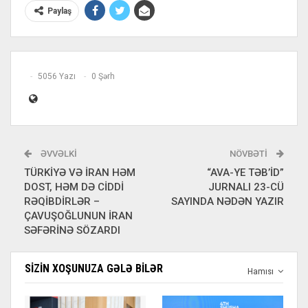
Paylaş
5056 Yazı
0 Şərh
ƏVVƏLKI
NÖVBƏTI
TÜRKİYƏ VƏ İRAN HƏM
“AVA-YE TƏB’İD”
DOST, HƏM DƏ CİDDİ
JURNALI 23-CÜ
RƏQİBDİRLƏR –
SAYINDA NƏDƏN YAZIR
ÇAVUŞOĞLUNUN İRAN
SƏFƏRİNƏ SÖZARDI
SIZIN XOŞUNUZA GƏLƏ BILƏR
Hamısı