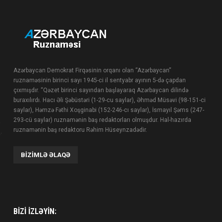
Azərbaycan Demokrat Firqəsinin orqanı olan “Azərbaycan”
ruznaməsinin birinci sayı 1945-ci il sentyabr ayının 5-də çapdan
çıxmışdır. “Qəzet birinci sayından başlayaraq Azərbaycan dilində
buraxılırdı. Hacı Əli Şəbüstəri (1-29-cu saylar), Əhməd Müsəvi (98-151-ci
saylar), Həmzə Fəthi Xoşginabi (152-246-cı saylar), İsmayıl Şəms (247-
293-cü saylar) ruznamənin baş redaktorları olmuşdur. Hal-hazırda
ruznamənin baş redaktoru Rəhim Hüseynzadədir.
BIZIMLƏ ƏLAQƏ
BIZI IZLƏYIN: