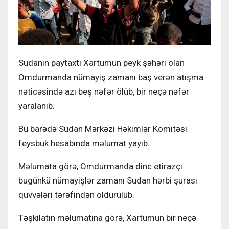
Sudanın paytaxtı Xartumun peyk şəhəri olan
Omdurmanda nümayiş zamanı baş verən atışma
nəticəsində azı beş nəfər ölüb, bir neçə nəfər
yaralanıb.
Bu barədə Sudan Mərkəzi Həkimlər Komitəsi
feysbuk hesabında məlumat yayıb.
Məlumata görə, Omdurmanda dinc etirazçı
bugünkü nümayişlər zamanı Sudan hərbi şurası
qüvvələri tərəfindən öldürülüb.
Təşkilatın məlumatına görə, Xartumun bir neçə