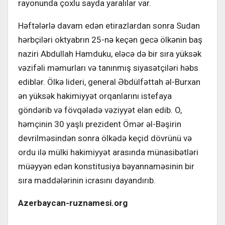
rayonunda çoxlu sayda yaralılar var.
Həftələrlə davam edən etirazlardan sonra Sudan
hərbçiləri oktyabrın 25-nə keçən gecə ölkənin baş
naziri Abdullah Hamduku, eləcə də bir sıra yüksək
vəzifəli məmurları və tanınmış siyasətçiləri həbs
ediblər. Ölkə lideri, general Əbdülfəttah əl-Burxan
ən yüksək hakimiyyət orqanlarını istefaya
göndərib və fövqəladə vəziyyət elan edib. O,
həmçinin 30 yaşlı prezident Ömər əl-Bəşirin
devrilməsindən sonra ölkədə keçid dövrünü və
ordu ilə mülki hakimiyyət arasında münasibətləri
müəyyən edən konstitusiya bəyannaməsinin bir
sıra maddələrinin icrasını dayandırıb.
Azerbaycan-ruznamesi.org