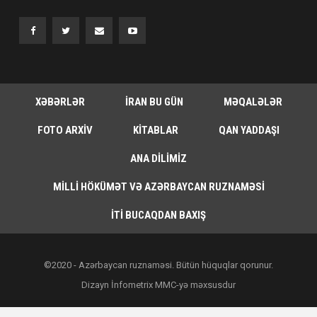
XƏBƏRLƏR
İRAN BU GÜN
MƏQALƏLƏR
FOTO ARXIV
KITABLAR
QAN YADDAŞI
ANA DILIMIZ
MILLI HÖKÜMƏT VƏ AZƏRBAYCAN RUZNAMƏSI
İTI BUCAQDAN BAXIŞ
©2020 - Azərbaycan ruznaməsi. Bütün hüquqlar qorunur.
Dizayn İnfometrix MMC-yə məxsusdur