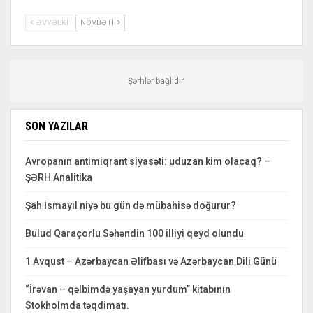
ƏVVƏLKI
NÖVBƏTI
Şərhlər bağlıdır.
SON YAZILAR
Avropanın antimiqrant siyasəti: uduzan kim olacaq? –
ŞƏRH Analitika
Şah İsmayıl niyə bu gün də mübahisə doğurur?
Bulud Qaraçorlu Səhəndin 100 illiyi qeyd olundu
1 Avqust – Azərbaycan Əlifbası və Azərbaycan Dili Günü
“İrəvan – qəlbimdə yaşayan yurdum” kitabının
Stokholmda təqdimatı.