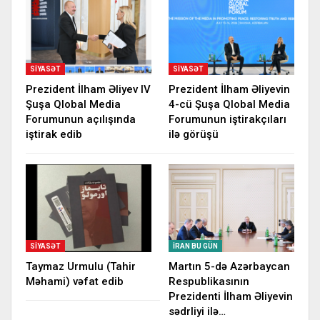
SIYASƏT
SIYASƏT
Prezident İlham Əliyev IV
Prezident İlham Əliyevin
Şuşa Qlobal Media
4-cü Şuşa Qlobal Media
Forumunun açılışında
Forumunun iştirakçıları
iştirak edib
ilə görüşü
SIYASƏT
İRAN BU GÜN
Taymaz Urmulu (Tahir
Martın 5-də Azərbaycan
Məhami) vəfat edib
Respublikasının
Prezidenti İlham Əliyevin
sədrliyi ilə…