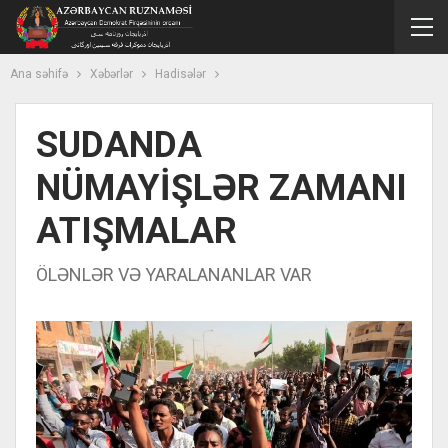
Ana səhifə
Xəbərlər
Hadisələr
SUDANDA
NÜMAYİŞLƏR ZAMANI
ATIŞMALAR
ÖLƏNLƏR VƏ YARALANANLAR VAR