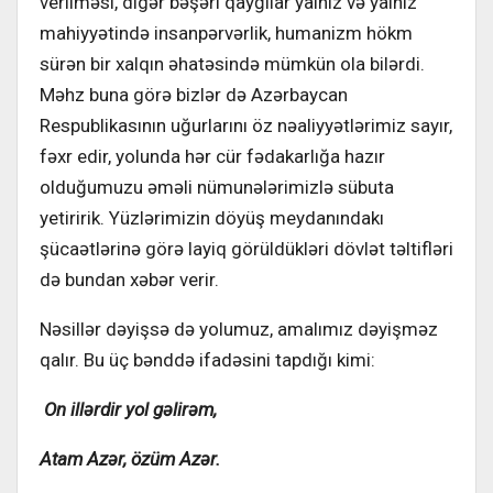
verilməsi, digər bəşəri qayğılar yalnız və yalnız
mahiyyətində insanpərvərlik, humanizm hökm
sürən bir xalqın əhatəsində mümkün ola bilərdi.
Məhz buna görə bizlər də Azərbaycan
Respublikasının uğurlarını öz nəaliyyətlərimiz sayır,
fəxr edir, yolunda hər cür fədakarlığa hazır
olduğumuzu əməli nümunələrimizlə sübuta
yetiririk. Yüzlərimizin döyüş meydanındakı
şücaətlərinə görə layiq görüldükləri dövlət təltifləri
də bundan xəbər verir.
Nəsillər dəyişsə də yolumuz, amalımız dəyişməz
qalır. Bu üç bənddə ifadəsini tapdığı kimi:
On illərdir yol gəlirəm,
Atam Azər, özüm Azər.