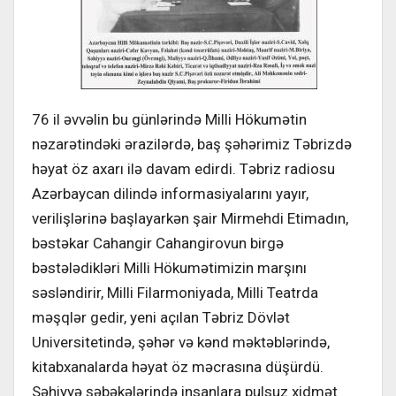
76 il əvvəlin bu günlərində Milli Hökumətin
nəzarətindəki ərazilərdə, baş şəhərimiz Təbrizdə
həyat öz axarı ilə davam edirdi. Təbriz radiosu
Azərbaycan dilində informasiyalarını yayır,
verilişlərinə başlayarkən şair Mirmehdi Etimadın,
bəstəkar Cahangir Cahangirovun birgə
bəstələdikləri Milli Hökumətimizin marşını
səsləndirir, Milli Filarmoniyada, Milli Teatrda
məşqlər gedir, yeni açılan Təbriz Dövlət
Universitetində, şəhər və kənd məktəblərində,
kitabxanalarda həyat öz məcrasına düşürdü.
Səhiyyə şəbəkələrində insanlara pulsuz xidmət