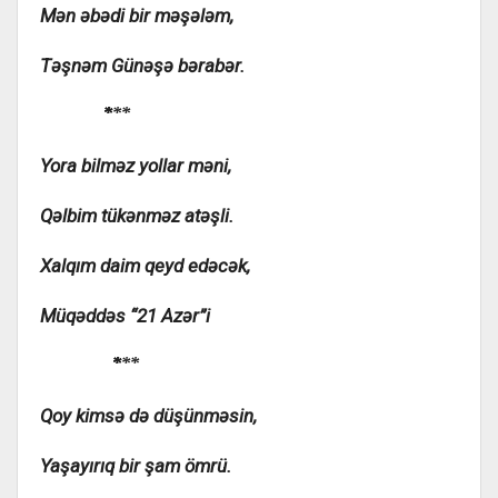
Mən əbədi bir məşələm,
Təşnəm Günəşə bərabər.
⃰⃰⃰ ⃰ ⃰
Yora bilməz yollar məni,
Qəlbim tükənməz atəşli.
Xalqım daim qeyd edəcək,
Müqəddəs “21 Azər”i
⃰⃰⃰ ⃰ ⃰
Qoy kimsə də düşünməsin,
Yaşayırıq bir şam ömrü.