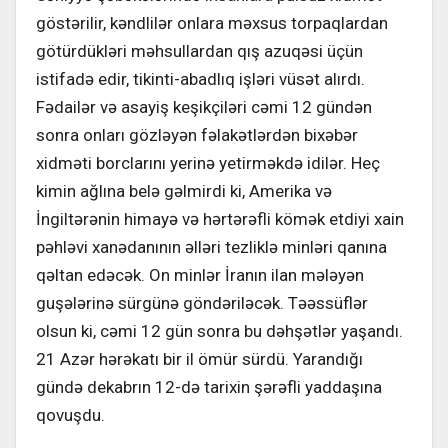
göstərilir, kəndlilər onlara məxsus torpaqlardan
götürdükləri məhsullardan qış azuqəsi üçün
istifadə edir, tikinti-abadlıq işləri vüsət alırdı.
Fədailər və asayiş keşikçiləri cəmi 12 gündən
sonra onları gözləyən fəlakətlərdən bixəbər
xidməti borclarını yerinə yetirməkdə idilər. Heç
kimin ağlına belə gəlmirdi ki, Amerika və
İngiltərənin himayə və hərtərəfli kömək etdiyi xain
pəhləvi xanədanının əlləri tezliklə minləri qanına
qəltan edəcək. On minlər İranın ilan mələyən
guşələrinə sürgünə göndəriləcək. Təəssüflər
olsun ki, cəmi 12 gün sonra bu dəhşətlər yaşandı.
21 Azər hərəkatı bir il ömür sürdü. Yarandığı
gündə dekabrın 12-də tarixin şərəfli yaddaşına
qovuşdu.