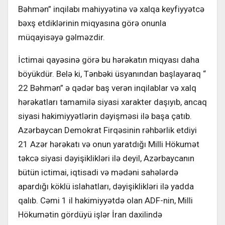
Bəhmən” inqilabı mahiyyətinə və xalqa keyfiyyətcə
bəxş etdiklərinin miqyasına görə onunla
müqayisəyə gəlməzdir.
İctimai qayəsinə görə bu hərəkatın miqyası daha
böyükdür. Belə ki, Tənbəki üsyanından başlayaraq “
22 Bəhmən” ə qədər baş verən inqilablar və xalq
hərəkatları tamamilə siyasi xarakter daşıyıb, ancaq
siyasi hakimiyyətlərin dəyişməsi ilə başa çatıb.
Azərbaycan Demokrat Firqəsinin rəhbərlik etdiyi
21 Azər hərəkatı və onun yaratdığı Milli Hökumət
təkcə siyasi dəyişiklikləri ilə deyil, Azərbaycanın
bütün ictimai, iqtisadi və mədəni sahələrdə
apardığı köklü islahatları, dəyişiklikləri ilə yadda
qalıb. Cəmi 1 il hakimiyyətdə olan ADF-nin, Milli
Hökumətin gördüyü işlər İran daxilində