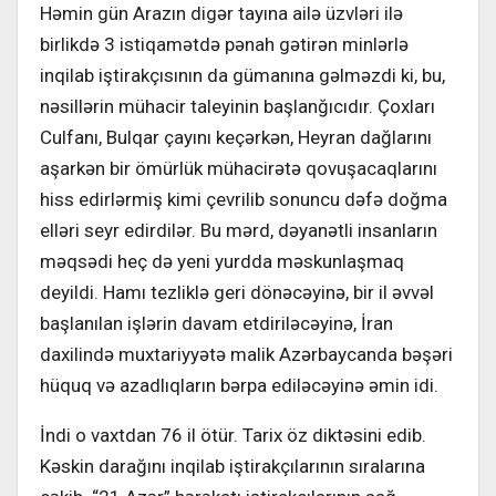
Həmin gün Arazın digər tayına ailə üzvləri ilə
birlikdə 3 istiqamətdə pənah gətirən minlərlə
inqilab iştirakçısının da gümanına gəlməzdi ki, bu,
nəsillərin mühacir taleyinin başlanğıcıdır. Çoxları
Culfanı, Bulqar çayını keçərkən, Heyran dağlarını
aşarkən bir ömürlük mühacirətə qovuşacaqlarını
hiss edirlərmiş kimi çevrilib sonuncu dəfə doğma
elləri seyr edirdilər. Bu mərd, dəyanətli insanların
məqsədi heç də yeni yurdda məskunlaşmaq
deyildi. Hamı tezliklə geri dönəcəyinə, bir il əvvəl
başlanılan işlərin davam etdiriləcəyinə, İran
daxilində muxtariyyətə malik Azərbaycanda bəşəri
hüquq və azadlıqların bərpa ediləcəyinə əmin idi.
İndi o vaxtdan 76 il ötür. Tarix öz diktəsini edib.
Kəskin darağını inqilab iştirakçılarının sıralarına