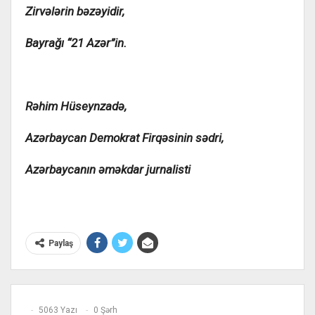
Zirvələrin bəzəyidir,
Bayrağı “21 Azər”in.
Rəhim Hüseynzadə,
Azərbaycan Demokrat Firqəsinin sədri,
Azərbaycanın əməkdar jurnalisti
Paylaş
5063 Yazı
0 Şərh