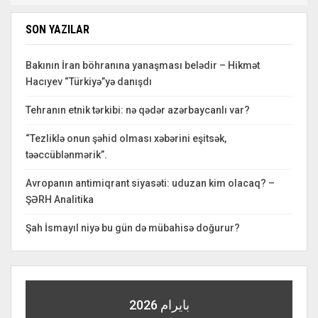
SON YAZILAR
Bakının İran böhranına yanaşması belədir – Hikmət
Hacıyev “Türkiyə”yə danışdı
Tehranın etnik tərkibi: nə qədər azərbaycanlı var?
“Tezliklə onun şəhid olması xəbərini eşitsək,
təəccüblənmərik”.
Avropanın antimiqrant siyasəti: uduzan kim olacaq? –
ŞƏRH Analitika
Şah İsmayıl niyə bu gün də mübahisə doğurur?
بايرام 2026