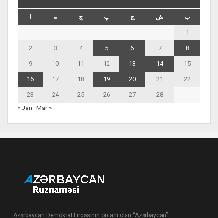
ب
ش
ج
پ
چ
ه
ا
1
2
3
4
5
6
7
8
9
10
11
12
13
14
15
16
17
18
19
20
21
22
23
24
25
26
27
28
« Jan
Mar »
Azərbaycan Demokrat Firqəsinin orqanı olan “Azərbaycan”