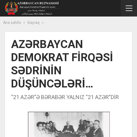
Ana səhifə
Bayraq
AZƏRBAYCAN
DEMOKRAT FİRQƏSİ
SƏDRİNİN
DÜŞÜNCƏLƏRİ…
“21 AZƏR”Ə BƏRABƏR YALNIZ “21 AZƏR”DİR