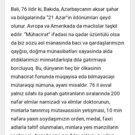
Bəli, 76 ildir ki, Bakıda, Azərbaycanın əksər şəhər
və bölgələrində “21 Azər”in ildönümləri qeyd
olunur. Avropa və Amerikada da məclislər təşkil
edilir. “Mühacirət” ifadəsi nə qədər üzüntülü olsa
da biz sözü əsl mənasında bacı və qardaşlarımızın
qayğısı, doğma münasibətləri sayəsində əldə
etdiklərimizi minnətdarlıqla dilə gətirməyə
borcluyuq. Bu, dünyanın heç bir ölkəsinin
mühacirət fonunda müqayisə edə bilməyəcəyi
mütərəqqi nümunə, əyani misaldır. 76 il əvvəl
yalnız silahı ilə pənah gətirənlərin sıralarında 200
nəfər elmlər namizədi və elmlər doktorunun,
minlərlə tanınmış mütəxəssisin yetişməsi, 10 min
nəfərə yaxın soydaşımızın orden, medal, fəxri
adlarla təltif olunmaları, minlərə yeni mənzillərin