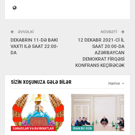
ƏVVƏLKI
NÖVBƏTI
DEKABRIN 11-DƏ BAKI
12 DEKABR 2021-Cİ İL
VAXTI ILƏ SAAT 22:00-
SAAT 20:00-DA
DA
AZƏRBAYCAN
DEMOKRAT FİRQƏSİ
KONFRANS KEÇİRƏCƏK
SIZIN XOŞUNUZA GƏLƏ BILƏR
Hamısı
SƏNƏDLƏR VƏ BƏYANATLAR
İRAN BU GÜN