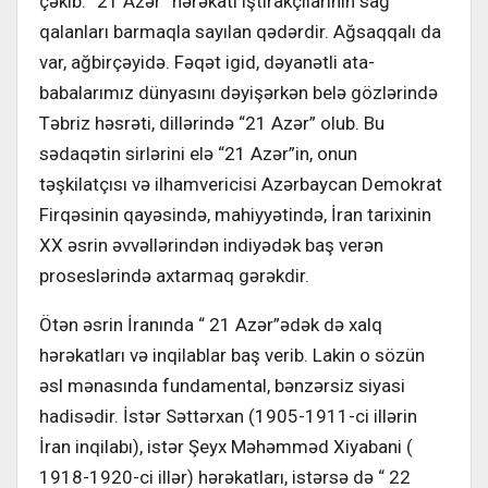
çəkib. “21 Azər” hərəkatı iştirakçılarının sağ
qalanları barmaqla sayılan qədərdir. Ağsaqqalı da
var, ağbirçəyidə. Fəqət igid, dəyanətli ata-
babalarımız dünyasını dəyişərkən belə gözlərində
Təbriz həsrəti, dillərində “21 Azər” olub. Bu
sədaqətin sirlərini elə “21 Azər”in, onun
təşkilatçısı və ilhamvericisi Azərbaycan Demokrat
Firqəsinin qayəsində, mahiyyətində, İran tarixinin
XX əsrin əvvəllərindən indiyədək baş verən
proseslərində axtarmaq gərəkdir.
Ötən əsrin İranında “ 21 Azər”ədək də xalq
hərəkatları və inqilablar baş verib. Lakin o sözün
əsl mənasında fundamental, bənzərsiz siyasi
hadisədir. İstər Səttərxan (1905-1911-ci illərin
İran inqilabı), istər Şeyx Məhəmməd Xiyabani (
1918-1920-ci illər) hərəkatları, istərsə də “ 22