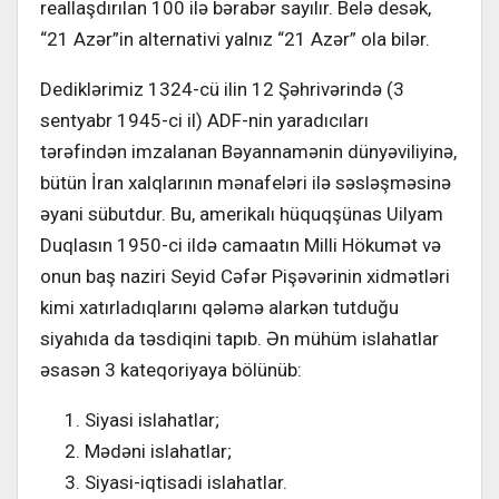
reallaşdırılan 100 ilə bərabər sayılır. Belə desək,
“21 Azər”in alternativi yalnız “21 Azər” ola bilər.
Dediklərimiz 1324-cü ilin 12 Şəhrivərində (3
sentyabr 1945-ci il) ADF-nin yaradıcıları
tərəfindən imzalanan Bəyannamənin dünyəviliyinə,
bütün İran xalqlarının mənafeləri ilə səsləşməsinə
əyani sübutdur. Bu, amerikalı hüquqşünas Uilyam
Duqlasın 1950-ci ildə camaatın Milli Hökumət və
onun baş naziri Seyid Cəfər Pişəvərinin xidmətləri
kimi xatırladıqlarını qələmə alarkən tutduğu
siyahıda da təsdiqini tapıb. Ən mühüm islahatlar
əsasən 3 kateqoriyaya bölünüb:
Siyasi islahatlar;
Mədəni islahatlar;
Siyasi-iqtisadi islahatlar.