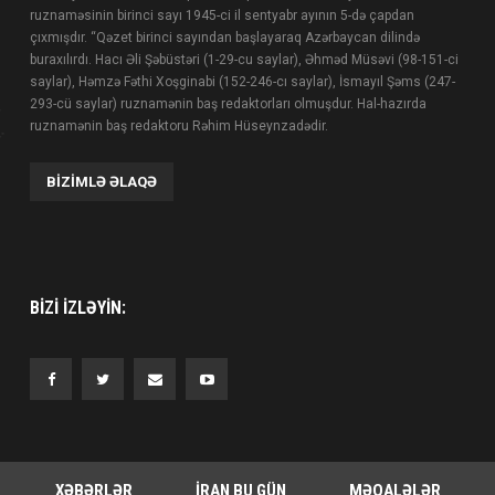
ruznaməsinin birinci sayı 1945-ci il sentyabr ayının 5-də çapdan
çıxmışdır. “Qəzet birinci sayından başlayaraq Azərbaycan dilində
buraxılırdı. Hacı Əli Şəbüstəri (1-29-cu saylar), Əhməd Müsəvi (98-151-ci
saylar), Həmzə Fəthi Xoşginabi (152-246-cı saylar), İsmayıl Şəms (247-
293-cü saylar) ruznamənin baş redaktorları olmuşdur. Hal-hazırda
ruznamənin baş redaktoru Rəhim Hüseynzadədir.
BIZIMLƏ ƏLAQƏ
BIZI IZLƏYIN:
XƏBƏRLƏR
İRAN BU GÜN
MƏQALƏLƏR