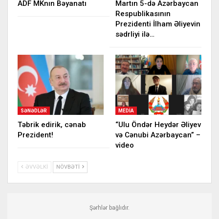
ADF MKnın Bəyanatı
Martın 5-də Azərbaycan
Respublikasının
Prezidenti İlham Əliyevin
sədrliyi ilə…
SƏNƏDLƏR
MEDIA
Təbrik edirik, cənab
“Ulu Öndər Heydər Əliyev
Prezident!
və Cənubi Azərbaycan” –
video
ƏVVƏLKI
NÖVBƏTI
Şərhlər bağlıdır.