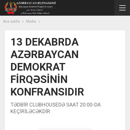
Ana səhifə
Media
13 DEKABRDA
AZƏRBAYCAN
DEMOKRAT
FİRQƏSİNİN
KONFRANSIDIR
TƏDBİR CLUBHOUSEDƏ SAAT 20:00-DA
KEÇİRİLƏCƏKDİR