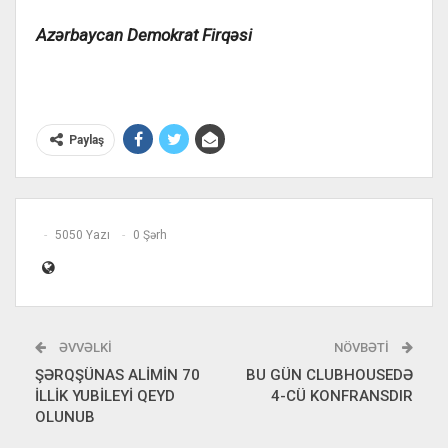
Azərbaycan Demokrat Firqəsi
Paylaş
5050 Yazı
0 Şərh
ƏVVƏLKI
NÖVBƏTI
ŞƏRQŞÜNAS ALİMİN 70
BU GÜN CLUBHOUSEDƏ
İLLİK YUBİLEYİ QEYD
4-CÜ KONFRANSDIR
OLUNUB