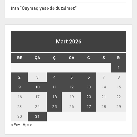
İran “Quymaq yesə də düzəlməz”
Mart 2026
BE
ÇA
Ç
CA
C
Ş
B
1
2
3
4
5
6
7
8
9
10
11
12
13
14
15
16
17
18
19
20
21
22
23
24
25
26
27
28
29
30
31
« Fev
Apr »