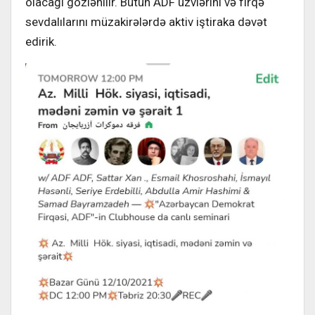
olacağı gözlənilir. Bütün ADF üzvlərini və firqə
sevdalılarını müzakirələrdə aktiv iştiraka dəvət
edirik.