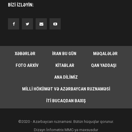
BIZI IZLƏYIN:
XƏBƏRLƏR
İRAN BU GÜN
MƏQALƏLƏR
FOTO ARXIV
KITABLAR
QAN YADDAŞI
ANA DILIMIZ
MILLI HÖKÜMƏT VƏ AZƏRBAYCAN RUZNAMƏSI
İTI BUCAQDAN BAXIŞ
©2020 - Azərbaycan ruznaməsi. Bütün hüquqlar qorunur.
Dizayn İnfometrix MMC-yə məxsusdur