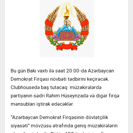
Bu gün Bakı vaxtı ilə saat 20:00-da Azərbaycan
Demokrat Firqəsi növbəti tədbirini keçirəcək.
Clubhousedə baş tutacaq müzakirələrdə
partiyanın sədri Rəhim Hüseynzadə və digər firqə
mənsubları iştirak edəcəklər.
“Azərbaycan Demokrat Firqəsinin dövlətçilik
siyasəti” mövzusu ətrafında geniş müzakirələrin