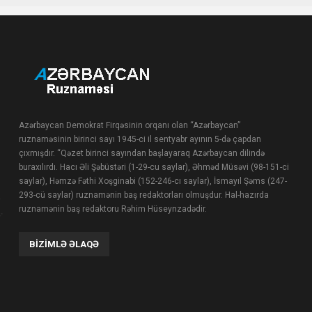
Azərbaycan Demokrat Firqəsinin orqanı olan “Azərbaycan”
ruznaməsinin birinci sayı 1945-ci il sentyabr ayının 5-də çapdan
çıxmışdır. “Qəzet birinci sayından başlayaraq Azərbaycan dilində
buraxılırdı. Hacı Əli Şəbüstəri (1-29-cu saylar), Əhməd Müsəvi (98-151-ci
saylar), Həmzə Fəthi Xoşginabi (152-246-cı saylar), İsmayıl Şəms (247-
293-cü saylar) ruznamənin baş redaktorları olmuşdur. Hal-hazırda
ruznamənin baş redaktoru Rəhim Hüseynzadədir.
BIZIMLƏ ƏLAQƏ