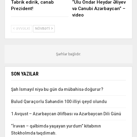
Təbrik edirik, cənab
“Ulu Öndər Heydər Əliyev
Prezident!
və Cənubi Azərbaycan” –
video
ƏVVƏLKI
NÖVBƏTI
Şərhlər bağlıdır.
SON YAZILAR
Şah İsmayıl niyə bu gün də mübahisə doğurur?
Bulud Qaraçorlu Səhəndin 100 illiyi qeyd olundu
1 Avqust – Azərbaycan Əlifbası və Azərbaycan Dili Günü
“İrəvan – qəlbimdə yaşayan yurdum” kitabının
Stokholmda təqdimatı.