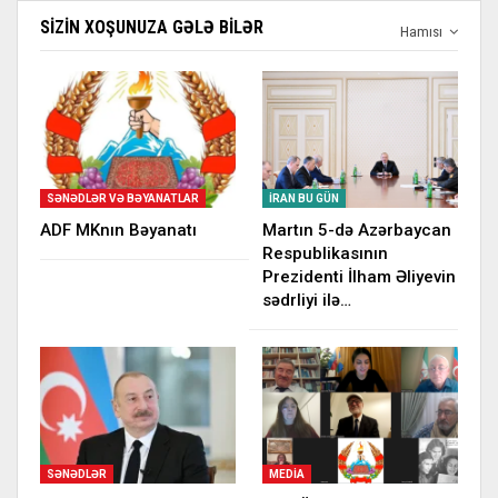
SIZIN XOŞUNUZA GƏLƏ BILƏR
Hamısı
SƏNƏDLƏR VƏ BƏYANATLAR
İRAN BU GÜN
ADF MKnın Bəyanatı
Martın 5-də Azərbaycan
Respublikasının
Prezidenti İlham Əliyevin
sədrliyi ilə…
SƏNƏDLƏR
MEDIA