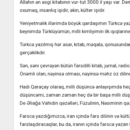
Allahın ən əsgi kitabının vur-tut 3000 il yaşı var. D
oxumaq, insanlıq işidir, əkin, külter işidir.
Yeniyetməlik illərimdə böyük qardaşımın Türkcə y
beynimdə Türklüyümün, milli kimliyimin ilk ışıqlarını
Türkcə yazılmış hər əsər, kitab, məqalə, qonusundan
gerçəklikdir.
Sən, səni çevrəyən bütün farsdilli kitab, jurnal, radi
Önəmli olan, nəyinsə olması, nəyinsə məhz öz dilin
Hadi Qaraçay olaraq, milli düşüncə anlayışımda heç bi
düşüncəmi, zaman zaman heç də bir başa milli düşü
De Əliağa Vahidin qəzəlləri, Füzulinin, Nəsiminin qəz
Farsca yazdığımızca, iran içində fars dilinin və kü
farslaşdıracaqlar, bu da, iranın içində farsca yazan 