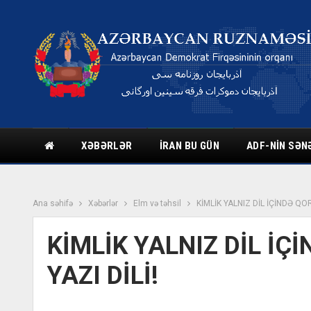
XƏBƏRLƏR
İRAN BU GÜN
ADF-NIN SƏN
Ana səhifə
Xəbərlər
Elm və təhsil
KİMLİK YALNIZ DİL İÇİNDƏ QO
KİMLİK YALNIZ DİL İ
YAZI DİLİ!