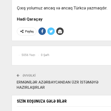
Çıxış yolumuz ancaq və ancaq Türkcə yazmaqdır.
Hadi Qaraçay
Paylaş
5056 Yazı
0 Şərh
ƏVVƏLKI
ERMƏNİLƏR AZƏRBAYCANDAN ÜZR İSTƏMƏYƏ
HAZIRLAŞIRLAR
SIZIN XOŞUNUZA GƏLƏ BILƏR