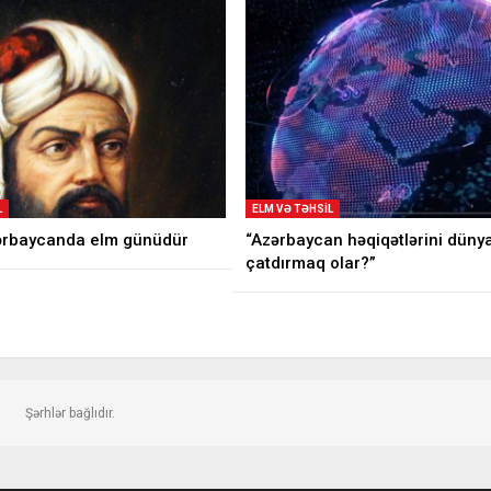
L
ELM VƏ TƏHSIL
ərbaycanda elm günüdür
“Azərbaycan həqiqətlərini düny
çatdırmaq olar?”
Şərhlər bağlıdır.