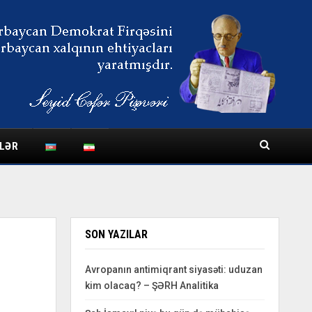
LƏR
SON YAZILAR
Avropanın antimiqrant siyasəti: uduzan
kim olacaq? – ŞƏRH Analitika