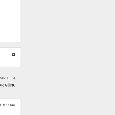
VBƏTI
VAR GÜNÜ
ən Daha Çox