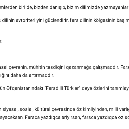
imlərdən biri də, bizdən danışıb, bizim dilimizdə yazmayanlard
ilinin avtoriterliyini gücləndirir, fars dilinin kölgəsinin baş
r.
umsal çevrənin, mühitin təsdiqini qazanmağa çalışmaqdır. Far
lığını daha da artırmaqdır.
 Əfqanistanındakı “Farsdilli Türklər” deyə özlərini tanımla
n siyasal, sosial, kültürəl çevrəsində öz kimliyindən, milli varl
lməyəcəksən. Farsca yazdıqca əriyirsən, farsca yazdıqca öz 