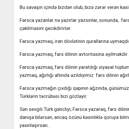
Bu savaşın içində bizdən olub, bizə zərər verən kəs
Farsca yazanlar nə yazırlar yazsınlar, sonunda, fars d
çəkilməsini gecikdirirlər.
Farsca yazmaq, iran dövlətinin qurallarına uymaqdı
Farsca yazmaq, fars dilinin avtoritəsinə əyilməkdir.
Farsca yazmaq, fars dilinin yaratdığı siyasal topl
yazmaq, ağırlığı altında əzildiyimiz fars dilinin ağır
Farsca yazmağın çıxdığı qapının ağzında, günümüzün
Türklərin təcrübəsi bizi gözləyir.
Sən sevgili Türk gəncliyi, Farsca yazaraq, fars dilini
danışa bilərsən, ancaq özünü kəsinliklə qoruya bi
yaxınlaşırsan…