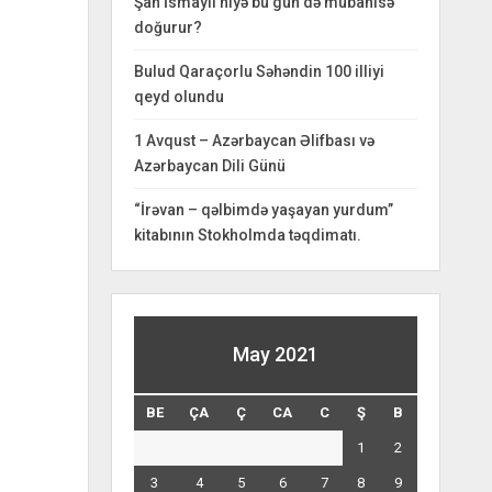
Şah İsmayıl niyə bu gün də mübahisə
doğurur?
Bulud Qaraçorlu Səhəndin 100 illiyi
qeyd olundu
1 Avqust – Azərbaycan Əlifbası və
Azərbaycan Dili Günü
“İrəvan – qəlbimdə yaşayan yurdum”
kitabının Stokholmda təqdimatı.
May 2021
BE
ÇA
Ç
CA
C
Ş
B
1
2
3
4
5
6
7
8
9