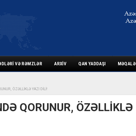
ƏDLƏRI VƏ RƏMZLƏR
ARXIV
QAN YADDAŞI
MƏQALƏ
RUNUR, ÖZƏLLİKLƏ YAZI DİLİ!
ÇİNDƏ QORUNUR, ÖZƏLLİKLƏ