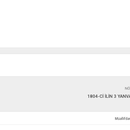
NÖ
1804-Cİ İLİN 3 YAN
Müəllifd