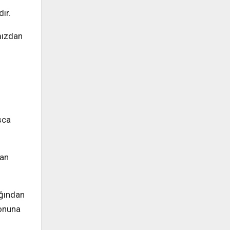
ır.
ımızdan
sca
yan
ığından
sonuna