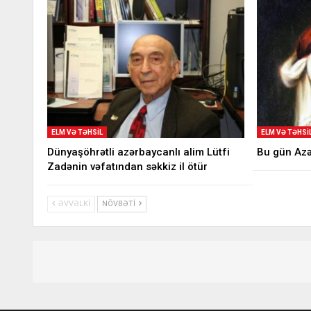
ELM VƏ TƏHSIL
ELM VƏ TƏHSI
Dünyaşöhrətli azərbaycanlı alim Lütfi
Bu gün Az
Zadənin vəfatından səkkiz il ötür
ƏVVƏLKI
NÖVBƏTI