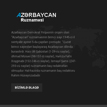
Azərbaycan Demokrat Firqəsinin orqanı olan
“Azərbaycan” ruznaməsinin birinci sayı 1945-ci il
sentyabr ayının 5-də çapdan çıxmışdır. “Qəzet
birinci sayından başlayaraq Azərbaycan dilində
buraxılırdı. Hacı Əli Şəbüstəri (1-29-cu saylar),
Əhməd Müsəvi (98-151-ci saylar), Həmzə Fəthi
Xoşginabi (152-246-cı saylar), İsmayıl Şəms (247-
293-cü saylar) ruznamənin baş redaktorları
olmuşdur. Hal-hazırda ruznamənin baş redaktoru
Rəhim Hüseynzadədir.
BIZIMLƏ ƏLAQƏ