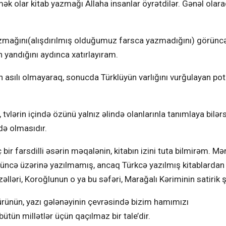
emək olar kitab yazmağı Allaha insanlar öyrətdilər. Gənəl olara
azmağını(alışdırılmış olduğumuz farsca yazmadığını) görünc
n yandığını aydınca xatırlayıram.
 asılı olmayaraq, sonucda Türklüyün varlığını vurğulayan pot
o, tvlərin içində özünü yalnız əlində olanlarınla tanımlaya bilər
də olmasıdır.
r farsdilli əsərin məqalənin, kitabın izini tuta bilmirəm. Mən
ncə üzərinə yazılmamış, ancaq Türkcə yazılmış kitablardan
əlləri, Koroğlunun o ya bu səfəri, Marağalı Kəriminin satirik ş
ltürünün, yazı gələnəyinin çevrəsində bizim hamımızı
bütün millətlər üçün qaçılmaz bir tale’dir.