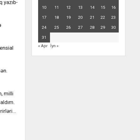
q yazıb-
10
11
12
13
14
15
16
17
18
19
20
21
22
23
ə
24
25
26
27
28
29
30
31
« Apr
İyn »
ensial
sən.
, milli
 aldım.
rirləri…