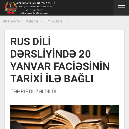
Ana səhifə
Xəbərlər
Elm və təhsil
RUS DİLİ
DƏRSLİYİNDƏ 20
YANVAR FACİƏSİNİN
TARİXİ İLƏ BAĞLI
TƏHRİF DÜZƏLDİLDİ