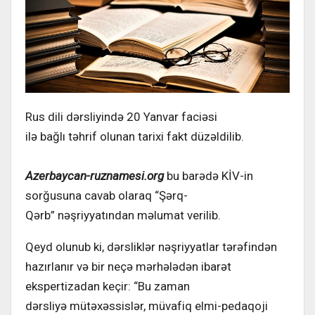
Rus dili dərsliyində 20 Yanvar faciəsi
ilə bağlı təhrif olunan tarixi fakt düzəldilib.
Azerbaycan-ruznamesi.org
bu barədə KİV-in
sorğusuna cavab olaraq “Şərq-
Qərb” nəşriyyatından məlumat verilib.
Qeyd olunub ki, dərsliklər nəşriyyatlar tərəfindən
hazırlanır və bir neçə mərhələdən ibarət
ekspertizadan keçir: “Bu zaman
dərsliyə mütəxəssislər, müvafiq elmi-pedaqoji