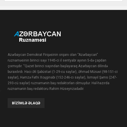
Azərbaycan Demokrat Firqəsinin orqanı olan “Azərbaycan”
ruznaməsinin birinci sayı 1945-ci il sentyabr ayının 5-də çapdan
çıxmışdır. “Qəzet birinci sayından başlayaraq Azərbaycan dilində
buraxılırdı. Hacı Əli Şəbüstəri (1-29-cu saylar), Əhməd Müsəvi (98-151-ci
saylar), Həmzə Fəthi Xoşginabi (152-246-cı saylar), İsmayıl Şəms (247-
293-cü saylar) ruznamənin baş redaktorları olmuşdur. Hal-hazırda
ruznamənin baş redaktoru Rəhim Hüseynzadədir.
BIZIMLƏ ƏLAQƏ