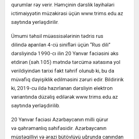
qurumlar rəy verir. Həmçinin dərslik layihələri
ictimaiyyətin müzakirəsi üçün www.trims.edu.az
saytında yerləşdirilir.
Ümumi təhsil müəssisələrinin tədris rus
dilində aparılan 4-cü sinifləri üçün “Rus dili”
dərsliyində 1990-cı ilin 20 Yanvar faciəsini əks
etdirən (səh.105) mətndə tərcümə xətasına yol
verildiyindən tarixi fakt təhrif olunub ki, bu da
müvafiq dəyişiklik edilməsini zəruri edir. Bildiririk
ki, 2019-cu ildə hazırlanan dərsliyin elektron
variantında düzəliş edilərək www.trims.edu.az
saytında yerləşdirilib.
20 Yanvar faciəsi Azərbaycanın milli qürur
və qəhrəmanlıq səhifəsidir. Azərbaycanın
müstəqilliyi və ərazi bütövlüyü uğrunda canından