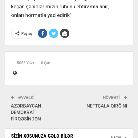
keçən şəhidlərimizin ruhunu ehtiramla anır,
onları hörmətlə yad edirik”.
Paylaş
5056 Yazı
0 Şərh
ƏVVƏLKI
NÖVBƏTI
AZƏRBAYCAN
NEFTÇALA QIRĞINI
DEMOKRAT
FİRQƏSİNDƏN
SIZIN XOŞUNUZA GƏLƏ BILƏR
Hamısı