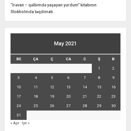
“İrəvan – qəlbimdə yaşayan yurdum” kitabının
Stokholmda təqdimatı.
May 2021
BE
ÇA
Ç
CA
C
Ş
B
1
2
3
4
5
6
7
8
9
10
11
12
13
14
15
16
17
18
19
20
21
22
23
24
25
26
27
28
29
30
31
« Apr
İyn »