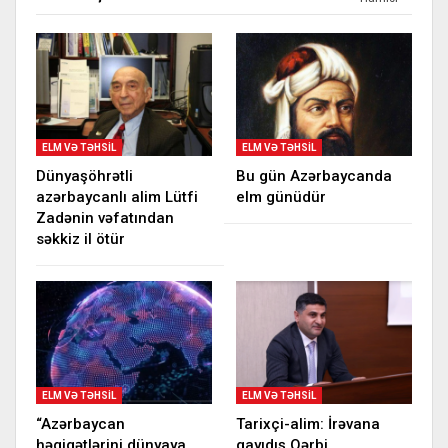
ELM VƏ TƏHSIL
ELM VƏ TƏHSIL
Dünyaşöhrətli
Bu gün Azərbaycanda
azərbaycanlı alim Lütfi
elm günüdür
Zadənin vəfatından
səkkiz il ötür
ELM VƏ TƏHSIL
ELM VƏ TƏHSIL
“Azərbaycan
Tarixçi-alim: İrəvana
həqiqətlərini dünyaya
qayıdış Qərbi