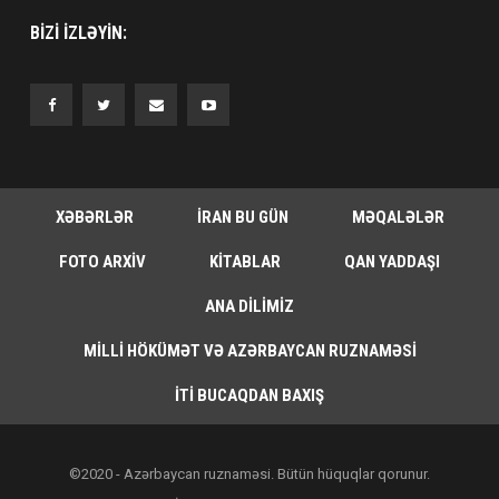
BIZI IZLƏYIN:
XƏBƏRLƏR
İRAN BU GÜN
MƏQALƏLƏR
FOTO ARXIV
KITABLAR
QAN YADDAŞI
ANA DILIMIZ
MILLI HÖKÜMƏT VƏ AZƏRBAYCAN RUZNAMƏSI
İTI BUCAQDAN BAXIŞ
©2020 - Azərbaycan ruznaməsi. Bütün hüquqlar qorunur.