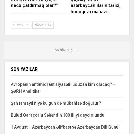
necə çatdırmaq olar?”
azərbaycanlıların tarixi,
hüquqi və mənəvi…
ƏVVƏLKI
NÖVBƏTI
Şərhlər bağlıdır.
SON YAZILAR
Avropanın antimiqrant siyasəti: uduzan kim olacaq? –
ŞƏRH Analitika
Şah İsmayıl niyə bu gün də mübahisə doğurur?
Bulud Qaraçorlu Səhəndin 100 illiyi qeyd olundu
1 Avqust – Azərbaycan Əlifbası və Azərbaycan Dili Günü