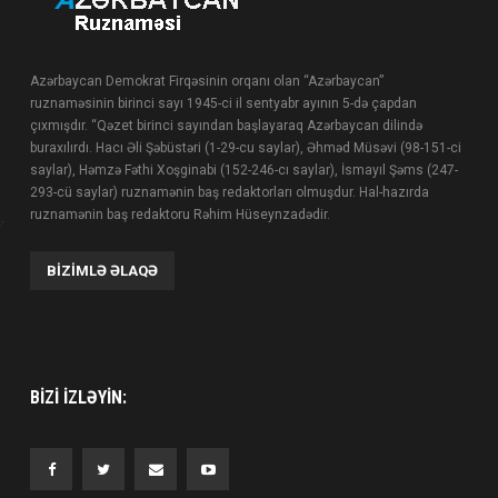
Azərbaycan Demokrat Firqəsinin orqanı olan “Azərbaycan”
ruznaməsinin birinci sayı 1945-ci il sentyabr ayının 5-də çapdan
çıxmışdır. “Qəzet birinci sayından başlayaraq Azərbaycan dilində
buraxılırdı. Hacı Əli Şəbüstəri (1-29-cu saylar), Əhməd Müsəvi (98-151-ci
saylar), Həmzə Fəthi Xoşginabi (152-246-cı saylar), İsmayıl Şəms (247-
293-cü saylar) ruznamənin baş redaktorları olmuşdur. Hal-hazırda
ruznamənin baş redaktoru Rəhim Hüseynzadədir.
BIZIMLƏ ƏLAQƏ
BIZI IZLƏYIN: