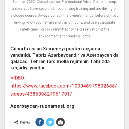
Summer 2022. Closed course. Professional Driver. Do not attempt
unless you have special off-road driving training and are driving on
a closed course. Always consult the owner’s manual before off-road
driving, know your terrain and trail difficulty, and use appropriate
safety gear. Ford is committed to the preservation of the
environment and treading lightly.
Günorta asılan Xameneyi posteri axşama
yandırıldı. Təbriz Azərbaycandır və Azərbaycan da
qalacaq. Tehran fars molla rejiminin Təbrizdə
keçərliyi yoxdur.
VİDEO:
https://www.facebook.com/100046979892688/
videos/438539827961791/
Azerbaycan-ruznamesi. org
Paylaş