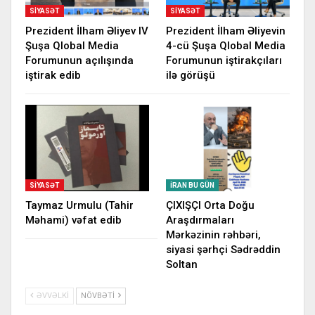
SIYASƏT
SIYASƏT
Prezident İlham Əliyev IV
Prezident İlham Əliyevin
Şuşa Qlobal Media
4-cü Şuşa Qlobal Media
Forumunun açılışında
Forumunun iştirakçıları
iştirak edib
ilə görüşü
SIYASƏT
İRAN BU GÜN
Taymaz Urmulu (Tahir
ÇIXIŞÇI Orta Doğu
Məhami) vəfat edib
Araşdırmaları
Mərkəzinin rəhbəri,
siyasi şərhçi Sədrəddin
Soltan
ƏVVƏLKI
NÖVBƏTI