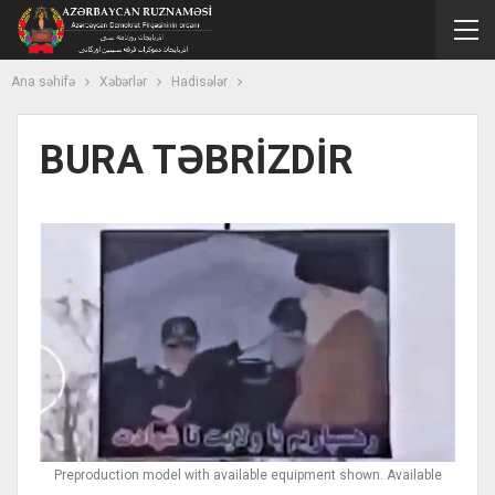
Ana səhifə
Xəbərlər
Hadisələr
BURA TƏBRİZDİR
Preproduction model with available equipment shown. Available