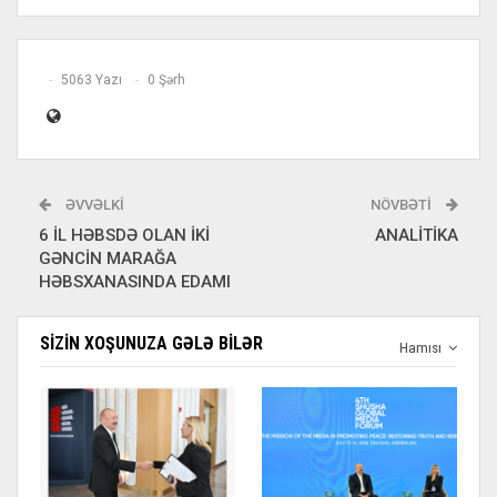
5063 Yazı
0 Şərh
ƏVVƏLKI
NÖVBƏTI
6 İL HƏBSDƏ OLAN İKİ
ANALİTİKA
GƏNCİN MARAĞA
HƏBSXANASINDA EDAMI
SIZIN XOŞUNUZA GƏLƏ BILƏR
Hamısı