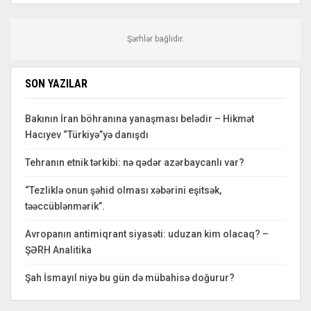
Şərhlər bağlıdır.
SON YAZILAR
Bakının İran böhranına yanaşması belədir – Hikmət
Hacıyev “Türkiyə”yə danışdı
Tehranın etnik tərkibi: nə qədər azərbaycanlı var?
“Tezliklə onun şəhid olması xəbərini eşitsək,
təəccüblənmərik”.
Avropanın antimiqrant siyasəti: uduzan kim olacaq? –
ŞƏRH Analitika
Şah İsmayıl niyə bu gün də mübahisə doğurur?