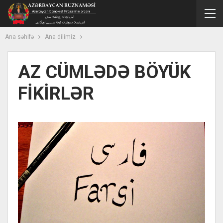
Ana səhifə
Ana dilimiz
AZ CÜMLƏDƏ BÖYÜK
FİKİRLƏR