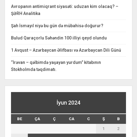
Avropanın antimiqrant siyasəti: uduzan kim olacaq? –
ŞƏRH Analitika
Şah İsmayıl niyə bu gün də mübahisə doğurur?
Bulud Qaraçorlu Səhəndin 100 illiyi qeyd olundu
1 Avqust – Azərbaycan Əlifbası və Azərbaycan Dili Günü
“İrəvan – qəlbimdə yaşayan yurdum” kitabının
Stokholmda təqdimatı.
İyun 2024
BE
ÇA
Ç
CA
C
Ş
B
1
2