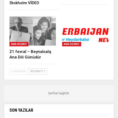
Stokholm VİDEO
ANA DILIMIZ
ANA DILIMIZ
21 fevral – Beynəlxalq
Ana Dili Günüdür
ƏVVƏLKI
NÖVBƏTI
Şərhlər bağlıdır.
SON YAZILAR