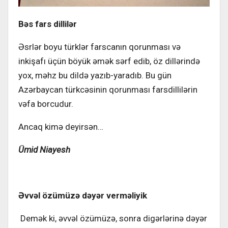
Bəs fars dillilər
Əsrlər boyu türklər farscanın qorunması və
inkişafı üçün böyük əmək sərf edib, öz dillərində
yox, məhz bu dildə yazıb-yaradıb. Bu gün
Azərbaycan türkcəsinin qorunması farsdillilərin
vəfa borcudur.
Ancaq kimə deyirsən…
Ümid Niayesh
Əvvəl özümüzə dəyər verməliyik
Demək ki, əvvəl özümüzə, sonra digərlərinə dəyər