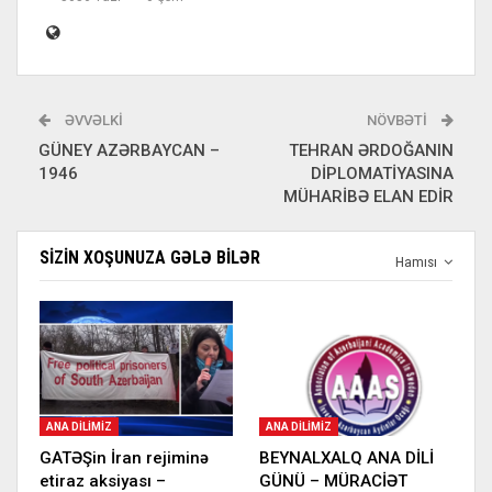
ƏVVƏLKI
NÖVBƏTI
GÜNEY AZƏRBAYCAN –
TEHRAN ƏRDOĞANIN
1946
DİPLOMATİYASINA
MÜHARİBƏ ELAN EDİR
SIZIN XOŞUNUZA GƏLƏ BILƏR
Hamısı
ANA DILIMIZ
ANA DILIMIZ
GATƏŞin İran rejiminə
BEYNALXALQ ANA DİLİ
etiraz aksiyası –
GÜNÜ – MÜRACİƏT