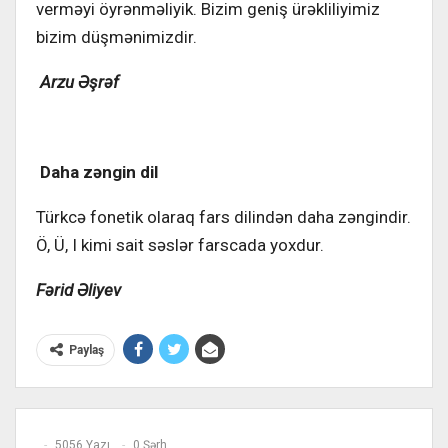
verməyi öyrənməliyik. Bizim geniş ürəkliliyimiz
bizim düşmənimizdir.
Arzu Əşrəf
Daha zəngin dil
Türkcə fonetik olaraq fars dilindən daha zəngindir.
Ö, Ü, I kimi sait səslər farscada yoxdur.
Fərid Əliyev
Paylaş
5056 Yazı
0 Şərh