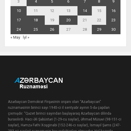
3
4
5
6
7
8
9
10
11
12
13
14
15
16
17
18
19
20
21
22
23
24
25
26
27
28
29
30
« May
İyl »
Azərbaycan Demokrat Firqəsinin orqanı olan “Azərbaycan”
ruznaməsinin birinci sayı 1945-ci il sentyabr ayının 5-də çapdan
çıxmışdır. “Qəzet birinci sayından başlayaraq Azərbaycan dilində
buraxılırdı. Hacı Əli Şəbüstəri (1-29-cu saylar), Əhməd Müsəvi (98-151-ci
saylar), Həmzə Fəthi Xoşginabi (152-246-cı saylar), İsmayıl Şəms (247-
293-cü saylar) ruznamənin baş redaktorları olmuşdur. Hal-hazırda