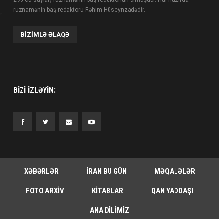
ruznamənin baş redaktoru Rəhim Hüseynzadədir.
BIZIMLƏ ƏLAQƏ
BIZI IZLƏYIN:
XƏBƏRLƏR
İRAN BU GÜN
MƏQALƏLƏR
FOTO ARXIV
KITABLAR
QAN YADDAŞI
ANA DILIMIZ