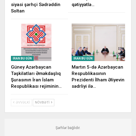
siyasi şərhçi Sədrəddin
qətiyyətlə…
Soltan
İRAN BU GÜN
İRAN BU GÜN
Güney Azərbaycan
Martın 5-də Azərbaycan
Təşkilatları Əməkdaşlıq
Respublikasının
Şurasının İran İslam
Prezidenti İlham Əliyevin
Respublikası rejiminin…
sədrliyi ilə…
ƏVVƏLKI
NÖVBƏTI
Şərhlər bağlıdır.