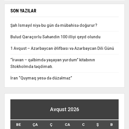
SON YAZILAR
Şah İsmayıl niyə bu gün də mübahisə doğurur?
Bulud Qaraçorlu Səhəndin 100 illiyi qeyd olundu
1 Avqust – Azərbaycan Əlifbası və Azərbaycan Dili Günü
“İrəvan – qəlbimdə yaşayan yurdum” kitabının
Stokholmda təqdimatı.
İran “Quymaq yesə də düzəlməz”
Avqust 2026
BE
ÇA
Ç
CA
C
Ş
B