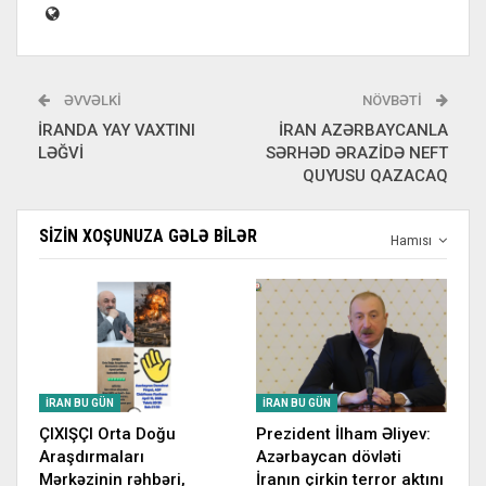
ƏVVƏLKI
NÖVBƏTI
İRANDA YAY VAXTINI
İRAN AZƏRBAYCANLA
LƏĞVİ
SƏRHƏD ƏRAZİDƏ NEFT
QUYUSU QAZACAQ
SIZIN XOŞUNUZA GƏLƏ BILƏR
Hamısı
İRAN BU GÜN
İRAN BU GÜN
ÇIXIŞÇI Orta Doğu
Prezident İlham Əliyev:
Araşdırmaları
Azərbaycan dövləti
Mərkəzinin rəhbəri,
İranın çirkin terror aktını