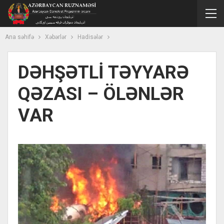
Ana səhifə
Xəbərlər
Hadisələr
DƏHŞƏTLİ TƏYYARƏ
QƏZASI – ÖLƏNLƏR
VAR