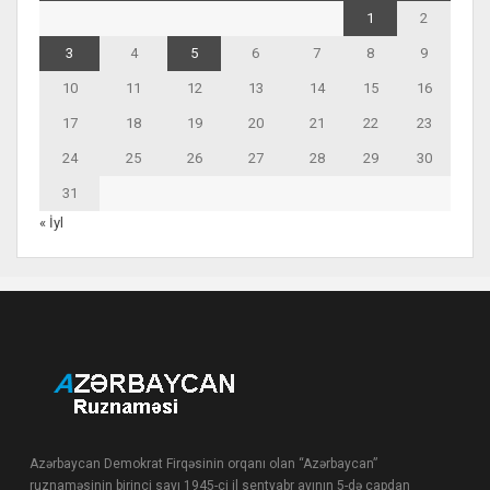
1
2
3
4
5
6
7
8
9
10
11
12
13
14
15
16
17
18
19
20
21
22
23
24
25
26
27
28
29
30
31
« İyl
Azərbaycan Demokrat Firqəsinin orqanı olan “Azərbaycan”
ruznaməsinin birinci sayı 1945-ci il sentyabr ayının 5-də çapdan