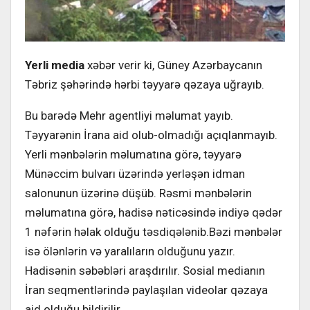
Yerli media
xəbər verir ki, Güney Azərbaycanın
Təbriz şəhərində hərbi təyyarə qəzaya uğrayıb.
Bu barədə Mehr agentliyi məlumat yayıb.
Təyyarənin İrana aid olub-olmadığı açıqlanmayıb.
Yerli mənbələrin məlumatına görə, təyyarə
Münəccim bulvarı üzərində yerləşən idman
salonunun üzərinə düşüb. Rəsmi mənbələrin
məlumatına görə, hadisə nəticəsində indiyə qədər
1 nəfərin həlak olduğu təsdiqələnib.Bəzi mənbələr
isə ölənlərin və yaralıların olduğunu yazır.
Hadisənin səbəbləri araşdırılır. Sosial medianın
İran seqmentlərində paylaşılan videolar qəzaya
aid olduğu bildirilir.