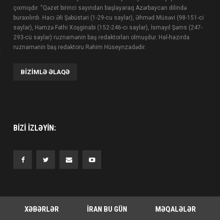
çıxmışdır. “Qəzet birinci sayından başlayaraq Azərbaycan dilində
buraxılırdı. Hacı Əli Şəbüstəri (1-29-cu saylar), Əhməd Müsəvi (98-151-ci
saylar), Həmzə Fəthi Xoşginabi (152-246-cı saylar), İsmayıl Şəms (247-
293-cü saylar) ruznamənin baş redaktorları olmuşdur. Hal-hazırda
ruznamənin baş redaktoru Rəhim Hüseynzadədir.
BIZIMLƏ ƏLAQƏ
BIZI IZLƏYIN:
XƏBƏRLƏR
İRAN BU GÜN
MƏQALƏLƏR