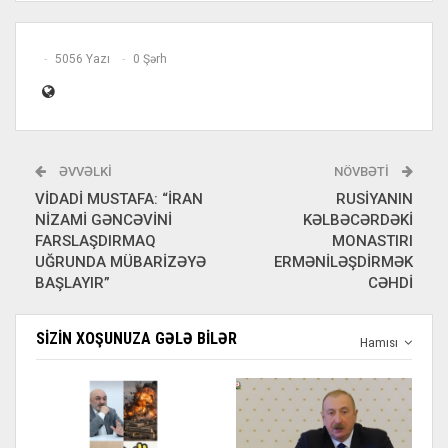
5056 Yazı
0 Şərh
ƏVVƏLKI
NÖVBƏTI
VİDADİ MUSTAFA: “İRAN
RUSİYANIN
NİZAMİ GƏNCƏVİNİ
KƏLBƏCƏRDƏKİ
FARSLAŞDIRMAQ
MONASTIRI
UĞRUNDA MÜBARİZƏYƏ
ERMƏNİLƏŞDİRMƏK
BAŞLAYIR”
CƏHDİ
SIZIN XOŞUNUZA GƏLƏ BILƏR
Hamısı