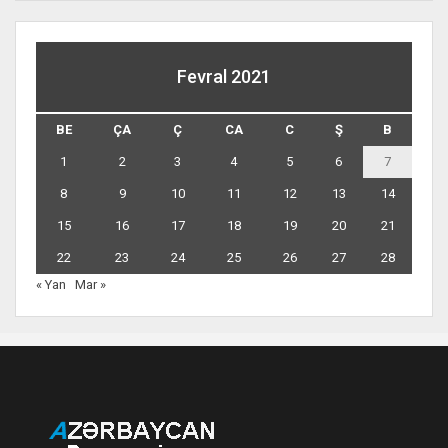
Fevral 2021
BE
ÇA
Ç
CA
C
Ş
B
1
2
3
4
5
6
7
8
9
10
11
12
13
14
15
16
17
18
19
20
21
22
23
24
25
26
27
28
« Yan
Mar »