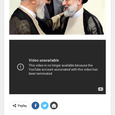
Paylaş