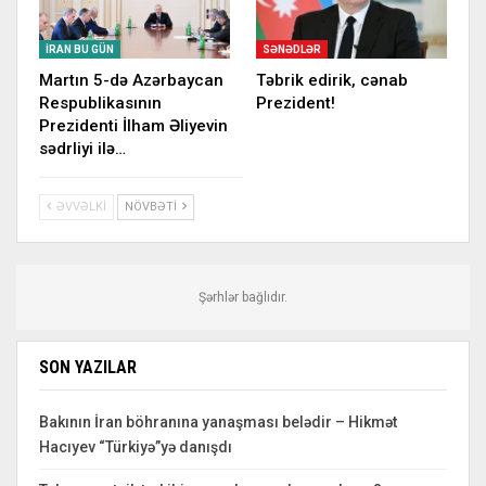
İRAN BU GÜN
SƏNƏDLƏR
Martın 5-də Azərbaycan
Təbrik edirik, cənab
Respublikasının
Prezident!
Prezidenti İlham Əliyevin
sədrliyi ilə…
ƏVVƏLKI
NÖVBƏTI
Şərhlər bağlıdır.
SON YAZILAR
Bakının İran böhranına yanaşması belədir – Hikmət
Hacıyev “Türkiyə”yə danışdı