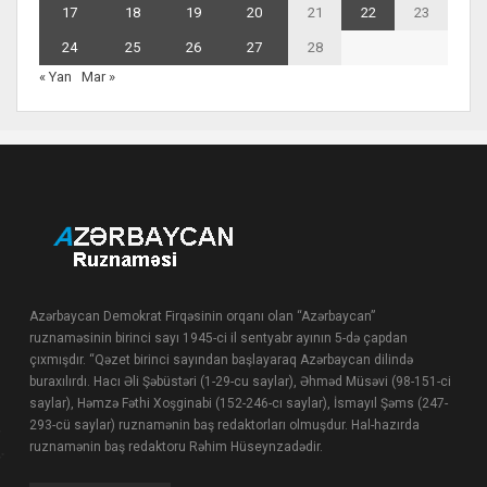
17
18
19
20
21
22
23
24
25
26
27
28
« Yan
Mar »
Azərbaycan Demokrat Firqəsinin orqanı olan “Azərbaycan”
ruznaməsinin birinci sayı 1945-ci il sentyabr ayının 5-də çapdan
çıxmışdır. “Qəzet birinci sayından başlayaraq Azərbaycan dilində
buraxılırdı. Hacı Əli Şəbüstəri (1-29-cu saylar), Əhməd Müsəvi (98-151-ci
saylar), Həmzə Fəthi Xoşginabi (152-246-cı saylar), İsmayıl Şəms (247-
293-cü saylar) ruznamənin baş redaktorları olmuşdur. Hal-hazırda
ruznamənin baş redaktoru Rəhim Hüseynzadədir.