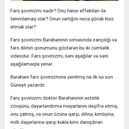
Fars şovinizmi nədir? Onu hansı effektləri ilə
tanımlamaq olar? Onun varlığını necə görüb hiss
etmək olar?
Fars şovinizmi Bərahəninin simasında irançılığı və
fars dilinin qonumunu göstərən bu iki cümləlik
videodur. Fars şovinizmi, səni aşağılar və səni
aşağılamaqla yenər.
Bərahəni fars şovinizminə yenilmiş nə ilk nə son
Güneyli yazardır.
Fars şovinizmi doktor Bərahəninin estetik
zövqünü, dəyərləndirmə meyarlarını deşifrə etmiş,
onu çalmış, və onun özünə qarşı, dilinə, kimliyinə,
milli dəyərlərinə qarşı kukla kimi danışdıran