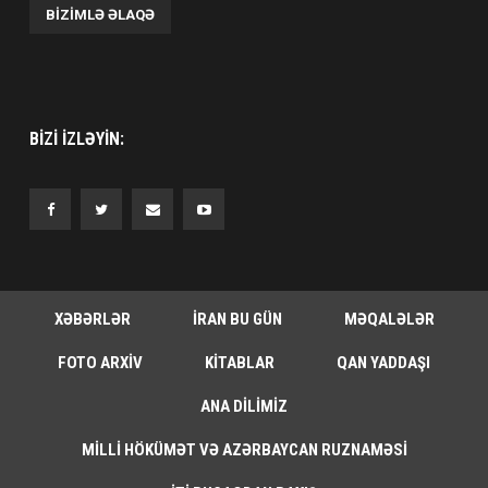
BIZIMLƏ ƏLAQƏ
BIZI IZLƏYIN:
XƏBƏRLƏR
İRAN BU GÜN
MƏQALƏLƏR
FOTO ARXIV
KITABLAR
QAN YADDAŞI
ANA DILIMIZ
MILLI HÖKÜMƏT VƏ AZƏRBAYCAN RUZNAMƏSI