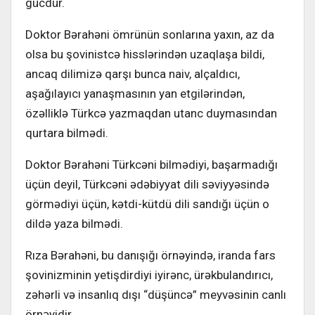
gücdür.
Doktor Bərahəni ömrünün sonlarına yaxın, az da
olsa bu şovinistcə hisslərindən uzaqlaşa bildi,
ancaq dilimizə qarşı bunca naiv, alçaldıcı,
aşağılayıcı yanaşmasının yan etgilərindən,
özəlliklə Türkcə yazmaqdan utanc duymasından
qurtara bilmədi.
Doktor Bərahəni Türkcəni bilmədiyi, başarmadığı
üçün deyil, Türkcəni ədəbiyyat dili səviyyəsində
görmədiyi üçün, kətdi-kütdü dili sandığı üçün o
dildə yaza bilmədi.
Rıza Bərahəni, bu danışığı örnəyində, iranda fars
şovinizminin yetişdirdiyi iyirənc, ürəkbulandırıcı,
zəhərli və insanlıq dışı “düşüncə” meyvəsinin canlı
örnəyidir.