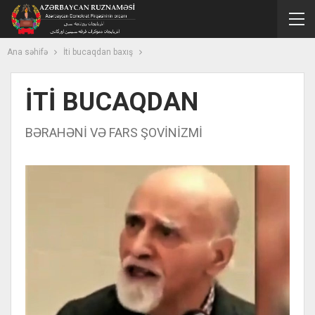
Ana səhifə
İti bucaqdan baxış
İTİ BUCAQDAN
BƏRAHƏNİ VƏ FARS ŞOVİNİZMİ