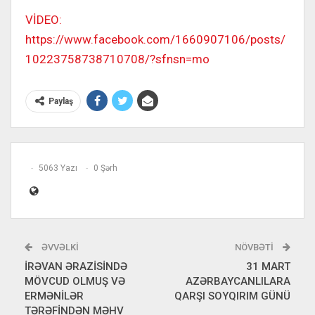
VİDEO:
https://www.facebook.com/1660907106/posts/
10223758738710708/?sfnsn=mo
Paylaş
5063 Yazı
0 Şərh
ƏVVƏLKI
NÖVBƏTI
İRƏVAN ƏRAZİSİNDƏ
31 MART
MÖVCUD OLMUŞ VƏ
AZƏRBAYCANLILARA
ERMƏNİLƏR
QARŞI SOYQIRIM GÜNÜ
TƏRƏFİNDƏN MƏHV