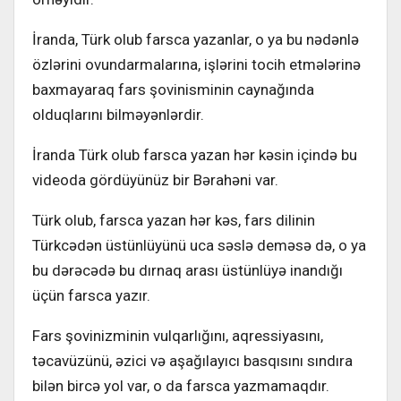
İranda, Türk olub farsca yazanlar, o ya bu nədənlə
özlərini ovundarmalarına, işlərini tocih etmələrinə
baxmayaraq fars şovinisminin caynağında
olduqlarını bilməyənlərdir.
İranda Türk olub farsca yazan hər kəsin içində bu
videoda gördüyünüz bir Bərahəni var.
Türk olub, farsca yazan hər kəs, fars dilinin
Türkcədən üstünlüyünü uca səslə deməsə də, o ya
bu dərəcədə bu dırnaq arası üstünlüyə inandığı
üçün farsca yazır.
Fars şovinizminin vulqarlığını, aqressiyasını,
təcavüzünü, əzici və aşağılayıcı basqısını sındıra
bilən bircə yol var, o da farsca yazmamaqdır.