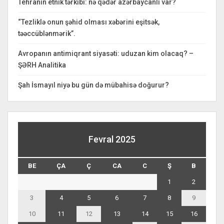
Tehranın etnik tərkibi: nə qədər azərbaycanlı var?
“Tezliklə onun şəhid olması xəbərini eşitsək,
təəccüblənmərik”.
Avropanın antimiqrant siyasəti: uduzan kim olacaq? –
ŞƏRH Analitika
Şah İsmayıl niyə bu gün də mübahisə doğurur?
Fevral 2025
BE
ÇA
Ç
CA
C
Ş
B
1
2
3
4
5
6
7
8
9
10
11
12
13
14
15
16