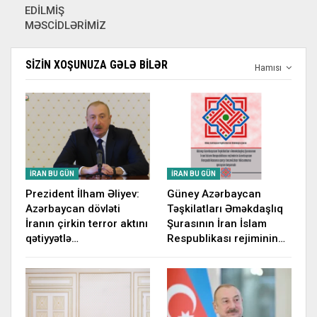
EDİLMİŞ
MƏSCİDLƏRİMİZ
SIZIN XOŞUNUZA GƏLƏ BILƏR
Hamısı
İRAN BU GÜN
İRAN BU GÜN
Prezident İlham Əliyev:
Güney Azərbaycan
Azərbaycan dövləti
Təşkilatları Əməkdaşlıq
İranın çirkin terror aktını
Şurasının İran İslam
qətiyyətlə…
Respublikası rejiminin…