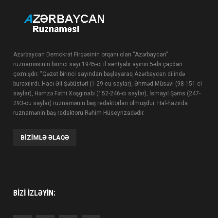
Azərbaycan Demokrat Firqəsinin orqanı olan “Azərbaycan”
ruznaməsinin birinci sayı 1945-ci il sentyabr ayının 5-də çapdan
çıxmışdır. “Qəzet birinci sayından başlayaraq Azərbaycan dilində
buraxılırdı. Hacı Əli Şəbüstəri (1-29-cu saylar), Əhməd Müsəvi (98-151-ci
saylar), Həmzə Fəthi Xoşginabi (152-246-cı saylar), İsmayıl Şəms (247-
293-cü saylar) ruznamənin baş redaktorları olmuşdur. Hal-hazırda
ruznamənin baş redaktoru Rəhim Hüseynzadədir.
BIZIMLƏ ƏLAQƏ
BIZI IZLƏYIN: