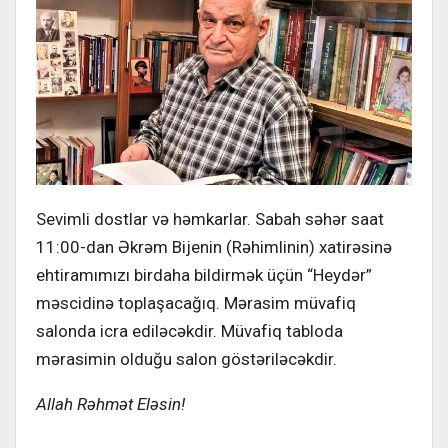
Sevimli dostlar və həmkarlar. Sabah səhər saat
11:00-dan Əkrəm Bijenin (Rəhimlinin) xatirəsinə
ehtiramımızı birdaha bildirmək üçün “Heydər”
məscidinə toplaşacağıq. Mərasim müvafiq
salonda icra ediləcəkdir. Müvafiq tabloda
mərasimin olduğu salon göstəriləcəkdir.
Allah Rəhmət Eləsin!