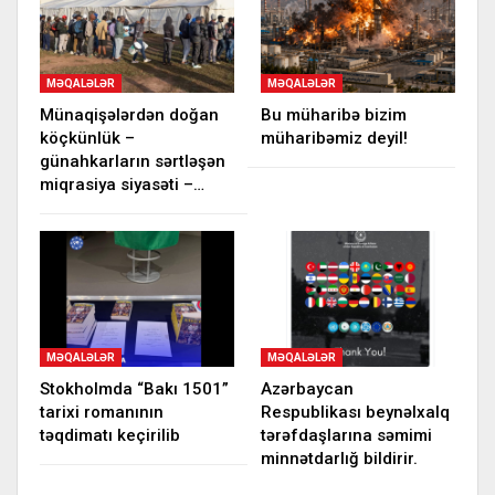
MƏQALƏLƏR
MƏQALƏLƏR
Münaqişələrdən doğan
Bu müharibə bizim
köçkünlük –
müharibəmiz deyil!
günahkarların sərtləşən
miqrasiya siyasəti –…
MƏQALƏLƏR
MƏQALƏLƏR
Stokholmda “Bakı 1501”
Azərbaycan
tarixi romanının
Respublikası beynəlxalq
təqdimatı keçirilib
tərəfdaşlarına səmimi
minnətdarlığ bildirir.