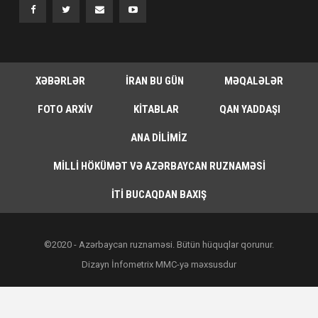
XƏBƏRLƏR
İRAN BU GÜN
MƏQALƏLƏR
FOTO ARXIV
KITABLAR
QAN YADDAŞI
ANA DILIMIZ
MILLI HÖKÜMƏT VƏ AZƏRBAYCAN RUZNAMƏSI
İTI BUCAQDAN BAXIŞ
©2020 - Azərbaycan ruznaməsi. Bütün hüquqlar qorunur.
Dizayn İnfometrix MMC-yə məxsusdur