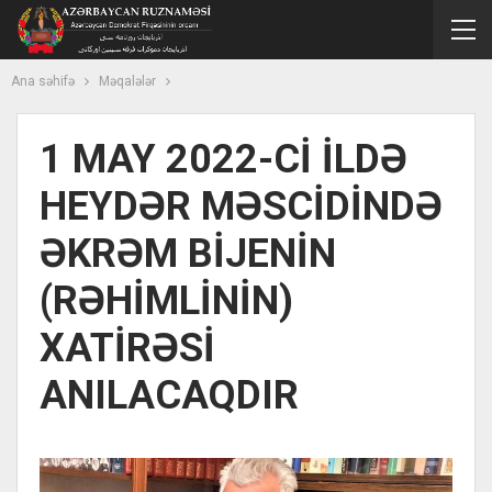
Ana səhifə
Məqalələr
1 MAY 2022-Cİ İLDƏ
HEYDƏR MƏSCİDİNDƏ
ƏKRƏM BİJENİN
(RƏHİMLİNİN)
XATİRƏSİ
ANILACAQDIR