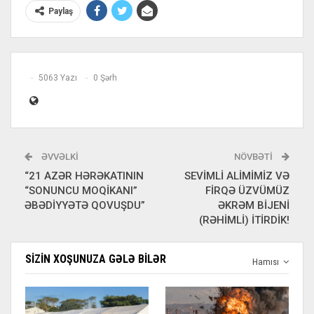
Paylaş
5063 Yazı
0 Şərh
ƏVVƏLKI
NÖVBƏTI
“21 AZƏR HƏRƏKATININ
SEVİMLİ ALİMİMİZ VƏ
“SONUNCU MOQİKANI”
FİRQƏ ÜZVÜMÜZ
ƏBƏDİYYƏTƏ QOVUŞDU”
ƏKRƏM BİJENİ
(RƏHİMLİ) İTİRDİK!
SIZIN XOŞUNUZA GƏLƏ BILƏR
Hamısı