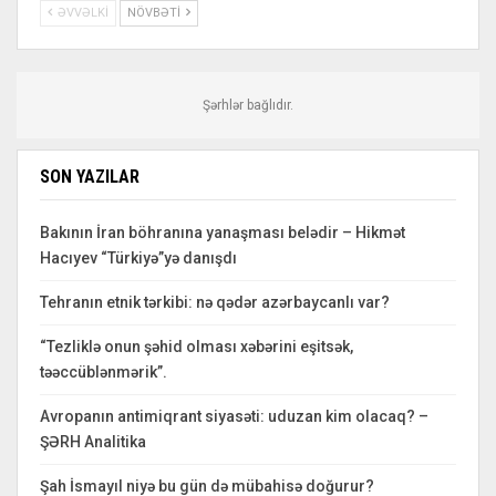
ƏVVƏLKI
NÖVBƏTI
Şərhlər bağlıdır.
SON YAZILAR
Bakının İran böhranına yanaşması belədir – Hikmət
Hacıyev “Türkiyə”yə danışdı
Tehranın etnik tərkibi: nə qədər azərbaycanlı var?
“Tezliklə onun şəhid olması xəbərini eşitsək,
təəccüblənmərik”.
Avropanın antimiqrant siyasəti: uduzan kim olacaq? –
ŞƏRH Analitika
Şah İsmayıl niyə bu gün də mübahisə doğurur?