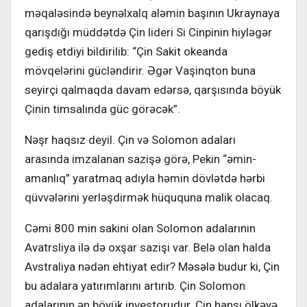
məqaləsində beynəlxalq aləmin başının Ukraynaya
qarışdığı müddətdə Çin lideri Si Cinpinin hiyləgər
gediş etdiyi bildirilib: “Çin Sakit okeanda
mövqelərini gücləndirir. Əgər Vaşinqton buna
seyirçi qalmaqda davam edərsə, qarşısında böyük
Çinin timsalında güc görəcək”.
Nəşr haqsız deyil. Çin və Solomon adaları
arasında imzalanan sazişə görə, Pekin “əmin-
amanlıq” yaratmaq adıyla həmin dövlətdə hərbi
qüvvələrini yerləşdirmək hüququna malik olacaq.
Cəmi 800 min sakini olan Solomon adalarının
Avatrsliya ilə də oxşar sazişi var. Belə olan halda
Avstraliya nədən ehtiyat edir? Məsələ budur ki, Çin
bu adalara yatırımlarını artırıb. Çin Solomon
adalarının ən böyük investorudur. Çin hansı ölkəyə