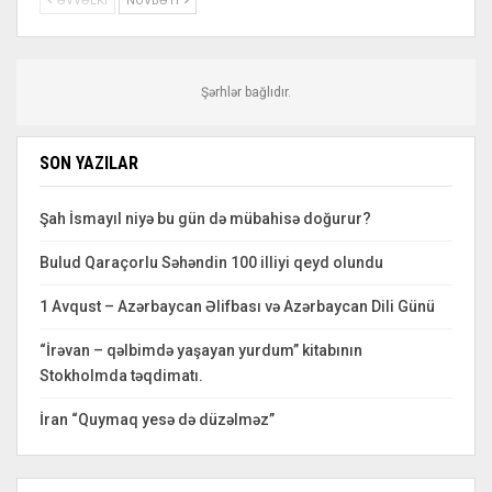
ƏVVƏLKI
NÖVBƏTI
Şərhlər bağlıdır.
SON YAZILAR
Şah İsmayıl niyə bu gün də mübahisə doğurur?
Bulud Qaraçorlu Səhəndin 100 illiyi qeyd olundu
1 Avqust – Azərbaycan Əlifbası və Azərbaycan Dili Günü
“İrəvan – qəlbimdə yaşayan yurdum” kitabının
Stokholmda təqdimatı.
İran “Quymaq yesə də düzəlməz”