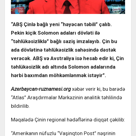
“ABŞ Çinlə bağlı yeni “həyəcan təbili” çalıb.
Pekin kiçik Solomon adaları dövləti ilə
“təhlükəsizliklə” bağlı saziş imzalayıb. Çin bu
ada dövlətinə təhlükəsizlik sahəsində dəstək
verəcək. ABŞ və Avstraliya isə hesab edir ki, Çin
təhlükəsizlik adı altında Solomon adalarında
hərbi baxımdan möhkəmlənmək istəyir”.
Azerbaycan-ruznamesi.org
xəbər verir ki, bu barədə
“Atlas” Araşdırmalar Mərkəzinin analitik təhlilində
bildirilib.
Məqalədə Çinin regional hədəflərinə diqqət çəkilib:
“Amerikanın nüfuzlu “Vaşinqton Post” nəşrinin