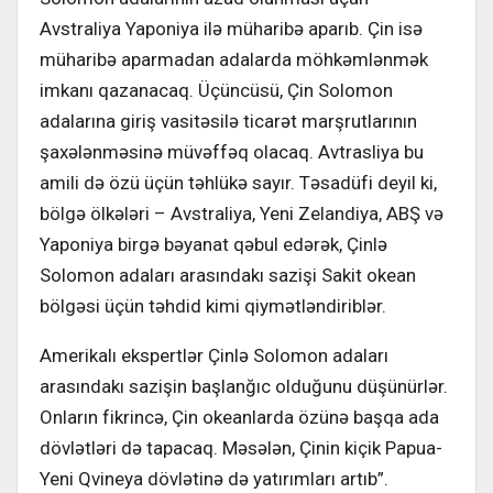
Avstraliya Yaponiya ilə müharibə aparıb. Çin isə
müharibə aparmadan adalarda möhkəmlənmək
imkanı qazanacaq. Üçüncüsü, Çin Solomon
adalarına giriş vasitəsilə ticarət marşrutlarının
şaxələnməsinə müvəffəq olacaq. Avtrasliya bu
amili də özü üçün təhlükə sayır. Təsadüfi deyil ki,
bölgə ölkələri – Avstraliya, Yeni Zelandiya, ABŞ və
Yaponiya birgə bəyanat qəbul edərək, Çinlə
Solomon adaları arasındakı sazişi Sakit okean
bölgəsi üçün təhdid kimi qiymətləndiriblər.
Amerikalı ekspertlər Çinlə Solomon adaları
arasındakı sazişin başlanğıc olduğunu düşünürlər.
Onların fikrincə, Çin okeanlarda özünə başqa ada
dövlətləri də tapacaq. Məsələn, Çinin kiçik Papua-
Yeni Qvineya dövlətinə də yatırımları artıb”.