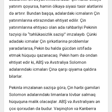
yatırım qoyursa, həmin ölkəyə siyasi təsir alətlərini
də artırır. Bundan başqa, adalardakı icmaların Çin
yatırımlarına etirazından ehtiyat edilir. Çin
yatırımlarına ehtiyacı olan ada rəhbərliyi Pekinin
təzyiqi ilə “təhlükəsizlik sazişi” imzalayıb. Çünki
adadakı icmalar Çin şirkətlərinə problemlər
yaradarlarsa, Pekin bu halda gücdən istifadə
etmək hüququ qazanacaq. Pekin həm də ondan
ehtiyat edir ki, ABŞ və Avstraliya Solomon
adalarındakı icmaları Çinə qarşı qiyama qaldıra
bilərlər.
Pekinlə imzalanan sazişə görə, Çin hərbi gəmiləri
Solomon adalarındakı limanlara lövbər salmaq
hüququna malik olacaqlar. ABŞ və Avstraliyanı ən
çox qorxudan da budur. Vaşinqton və Kanberra