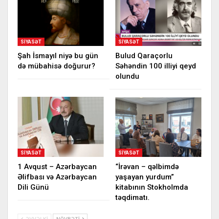
SIYASƏT
SIYASƏT
Şah İsmayıl niyə bu gün
Bulud Qaraçorlu
də mübahisə doğurur?
Səhəndin 100 illiyi qeyd
olundu
SIYASƏT
SIYASƏT
1 Avqust – Azərbaycan
“İrəvan – qəlbimdə
Əlifbası və Azərbaycan
yaşayan yurdum”
Dili Günü
kitabının Stokholmda
təqdimatı.