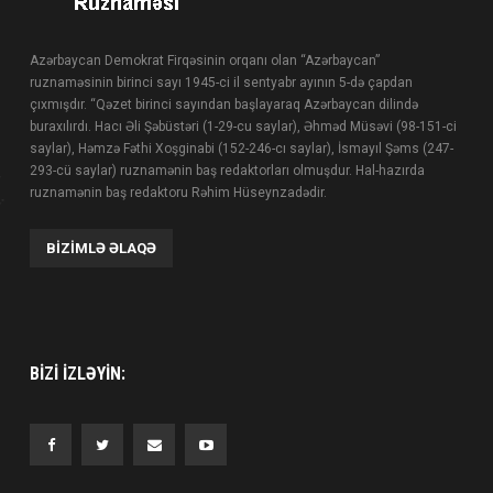
Azərbaycan Demokrat Firqəsinin orqanı olan “Azərbaycan”
ruznaməsinin birinci sayı 1945-ci il sentyabr ayının 5-də çapdan
çıxmışdır. “Qəzet birinci sayından başlayaraq Azərbaycan dilində
buraxılırdı. Hacı Əli Şəbüstəri (1-29-cu saylar), Əhməd Müsəvi (98-151-ci
saylar), Həmzə Fəthi Xoşginabi (152-246-cı saylar), İsmayıl Şəms (247-
293-cü saylar) ruznamənin baş redaktorları olmuşdur. Hal-hazırda
ruznamənin baş redaktoru Rəhim Hüseynzadədir.
BIZIMLƏ ƏLAQƏ
BIZI IZLƏYIN: