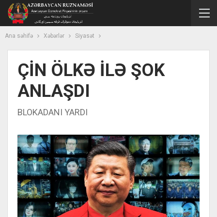
Ana səhifə
Xəbərlər
Siyasət
ÇİN ÖLKƏ İLƏ ŞOK
ANLAŞDI
BLOKADANI YARDI