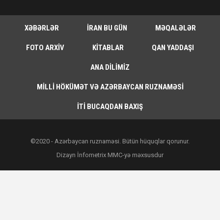
XƏBƏRLƏR
İRAN BU GÜN
MƏQALƏLƏR
FOTO ARXIV
KITABLAR
QAN YADDAŞI
ANA DILIMIZ
MILLI HÖKÜMƏT VƏ AZƏRBAYCAN RUZNAMƏSI
İTI BUCAQDAN BAXIŞ
©2020 - Azərbaycan ruznaməsi. Bütün hüquqlar qorunur.
Dizayn İnfometrix MMC-yə məxsusdur