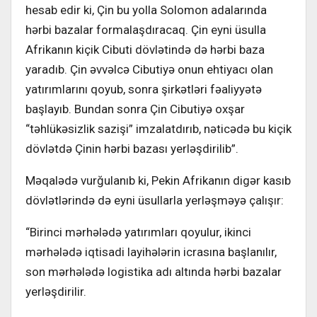
hesab edir ki, Çin bu yolla Solomon adalarında
hərbi bazalar formalaşdıracaq. Çin eyni üsulla
Afrikanın kiçik Cibuti dövlətində də hərbi baza
yaradıb. Çin əvvəlcə Cibutiyə onun ehtiyacı olan
yatırımlarını qoyub, sonra şirkətləri fəaliyyətə
başlayıb. Bundan sonra Çin Cibutiyə oxşar
“təhlükəsizlik sazişi” imzalatdırıb, nəticədə bu kiçik
dövlətdə Çinin hərbi bazası yerləşdirilib”.
Məqalədə vurğulanıb ki, Pekin Afrikanın digər kasıb
dövlətlərində də eyni üsullarla yerləşməyə çalışır:
“Birinci mərhələdə yatırımları qoyulur, ikinci
mərhələdə iqtisadi layihələrin icrasına başlanılır,
son mərhələdə logistika adı altında hərbi bazalar
yerləşdirilir.