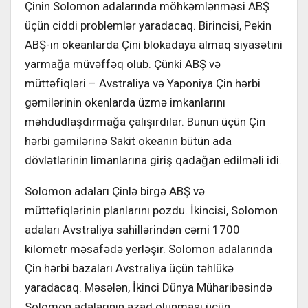
Çinin Solomon adalarında möhkəmlənməsi ABŞ
üçün ciddi problemlər yaradacaq. Birincisi, Pekin
ABŞ-ın okeanlarda Çini blokadaya almaq siyasətini
yarmağa müvəffəq olub. Çünki ABŞ və
müttəfiqləri – Avstraliya və Yaponiya Çin hərbi
gəmilərinin okenlarda üzmə imkanlarını
məhdudlaşdırmağa çalışırdılar. Bunun üçün Çin
hərbi gəmilərinə Sakit okeanın bütün ada
dövlətlərinin limanlarına giriş qadağan edilməli idi.
Solomon adaları Çinlə birgə ABŞ və
müttəfiqlərinin planlarını pozdu. İkincisi, Solomon
adaları Avstraliya sahillərindən cəmi 1700
kilometr məsafədə yerləşir. Solomon adalarında
Çin hərbi bazaları Avstraliya üçün təhlükə
yaradacaq. Məsələn, İkinci Dünya Müharibəsində
Solomon adalarının azad olunması üçün