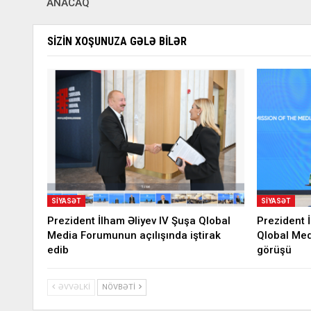
ANACAQ
SIZIN XOŞUNUZA GƏLƏ BILƏR
SIYASƏT
SIYASƏT
Prezident İlham Əliyev IV Şuşa Qlobal
Prezident 
Media Forumunun açılışında iştirak
Qlobal Medi
edib
görüşü
ƏVVƏLKI
NÖVBƏTI