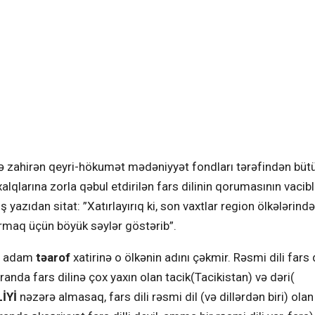
ə zahirən qeyri-hökumət mədəniyyət fondları tərəfindən büt
alqlarına zorla qəbul etdirilən fars dilinin qorumasının vacibl
zıdan sitat: ”Xatırlayırıq ki, son vaxtlar region ölkələrindən
ıxarmaq üçün böyük səylər göstərib”.
 bu adam
təarof
xatirinə o ölkənin adını çəkmir. Rəsmi dili fars d
nda fars dilinə çox yaxın olan tacik(Tacikistan) və dəri(
İYİ
nəzərə almasaq, fars dili rəsmi dil (və dillərdən biri) olan 