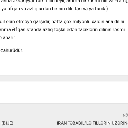
İranda əksəriyyət fars dilli deyil, amma bir rəsmi dili var-fars)
a əfqan və azlıqlardan birinin dili dəri və ya tacik ).
dil elan etməyə qarşıdır, hətta çox milyonlu xalqın ana dilini
ma Əfqanıstanda azlıq təşkil edən taciklərin dilinin rəsmi
 aparır.
əzahürüdür.
NÖ
(BİJE)
İRAN “ƏBABİL”LƏ FİLLƏRİN ÜZƏRİN