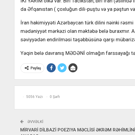
İKİ YARIM ölkə var. Biri Tacikstan, biri İran (əslində 
da Əfqanıstan ( çoxluğun dili-puştu və ya pəştun və y
İran hakimiyyəti Azərbaycan türk dilini nəinki rəsmi 
mədəniyyət mərkəzi olan məktəbə belə buraxmır. Am
səviyyədən endirilməsi təşəbbüsünə qarşı mübarizə
Yəqin belə davranış MƏDƏNİ olmağın farssayağı t
Paylaş
5056 Yazı
0 Şərh
ƏVVƏLKI
MİRVARİ DİLBAZİ POEZIYA MƏCLİSİ ƏKRƏM RƏHİMLİNİ 