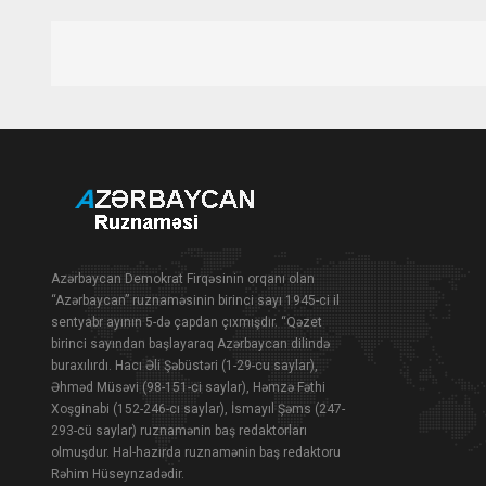
Azərbaycan Demokrat Firqəsinin orqanı olan
“Azərbaycan” ruznaməsinin birinci sayı 1945-ci il
sentyabr ayının 5-də çapdan çıxmışdır. “Qəzet
birinci sayından başlayaraq Azərbaycan dilində
buraxılırdı. Hacı Əli Şəbüstəri (1-29-cu saylar),
Əhməd Müsəvi (98-151-ci saylar), Həmzə Fəthi
Xoşginabi (152-246-cı saylar), İsmayıl Şəms (247-
293-cü saylar) ruznamənin baş redaktorları
olmuşdur. Hal-hazırda ruznamənin baş redaktoru
Rəhim Hüseynzadədir.