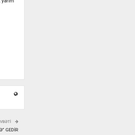
, yarım
VBƏTI
Ə” GEDİR