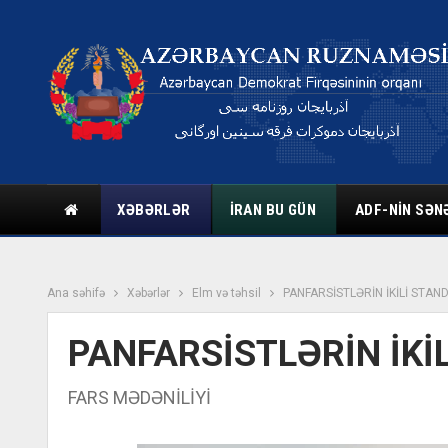
XƏBƏRLƏR
İRAN BU GÜN
ADF-NIN SƏN
Ana səhifə
Xəbərlər
Elm və təhsil
PANFARSİSTLƏRİN İKİLİ STAN
PANFARSİSTLƏRİN İKİ
FARS MƏDƏNİLİYİ