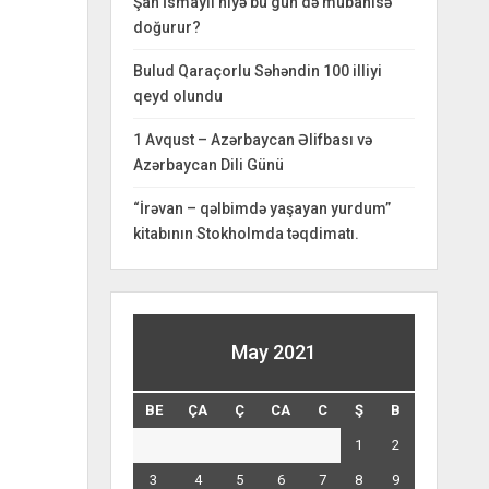
Şah İsmayıl niyə bu gün də mübahisə
doğurur?
Bulud Qaraçorlu Səhəndin 100 illiyi
qeyd olundu
1 Avqust – Azərbaycan Əlifbası və
Azərbaycan Dili Günü
“İrəvan – qəlbimdə yaşayan yurdum”
kitabının Stokholmda təqdimatı.
May 2021
BE
ÇA
Ç
CA
C
Ş
B
1
2
3
4
5
6
7
8
9