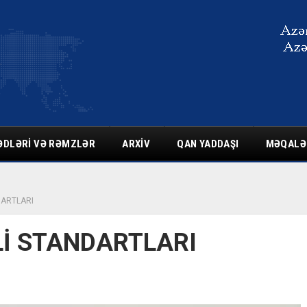
ƏDLƏRI VƏ RƏMZLƏR
ARXIV
QAN YADDAŞI
MƏQALƏ
DARTLARI
Lİ STANDARTLARI