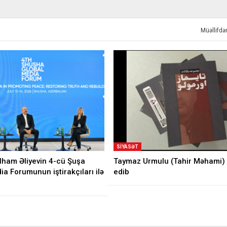
Müəllifd
SIYASƏT
İlham Əliyevin 4-cü Şuşa
Taymaz Urmulu (Tahir Məhami) 
a Forumunun iştirakçıları ilə
edib