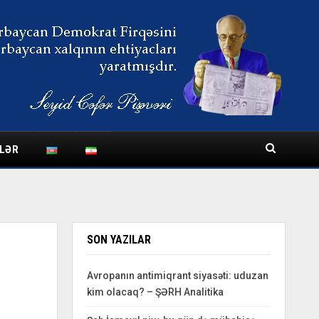
LƏR
SON YAZILAR
Avropanın antimiqrant siyasəti: uduzan
kim olacaq? – ŞƏRH Analitika