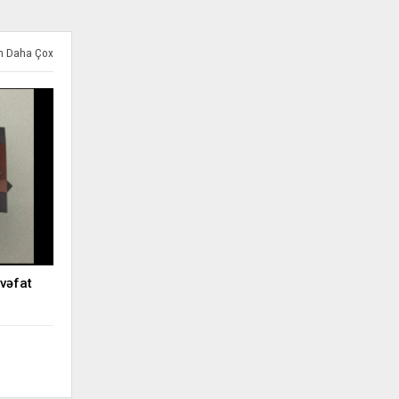
ən Daha Çox
vəfat