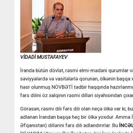
VİDADİ MUSTAFAYEV
İranda bütün dövlət, rəsmi elmi-mədəni qurumlar v
səviyyələrdə və vasitələrlə qorunan, ölkənin başqa x
həsr olunmuş NÖVBƏTİ tədbir haqqında hazırlanmış ya
fars dilini öz xalqının rəsmi dilləri siyahısından ç
Görəsən, rəsmi dili fars dili olan neçə ölkə var ki,
adlanan İrandan başqa heç bir ölkə yoxdur. Amma İra
Əfqanıstan) dillərini fars dili adlandırırlar. Bu
İNCƏL