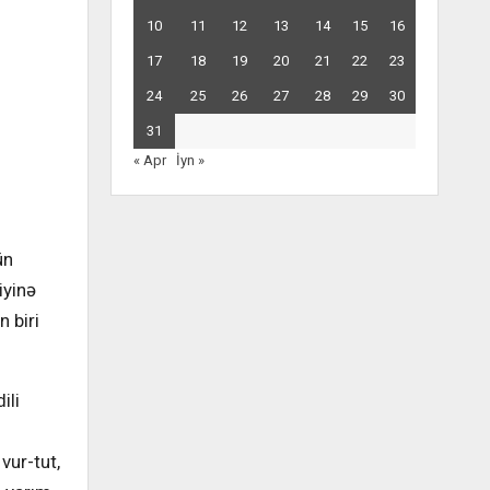
10
11
12
13
14
15
16
17
18
19
20
21
22
23
24
25
26
27
28
29
30
31
« Apr
İyn »
ün
iyinə
 biri
ili
vur-tut,