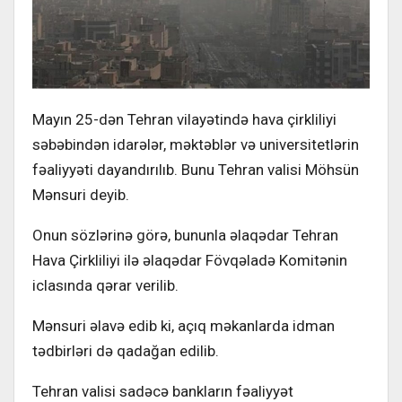
Mayın 25-dən Tehran vilayətində hava çirkliliyi
səbəbindən idarələr, məktəblər və universitetlərin
fəaliyyəti dayandırılıb. Bunu Tehran valisi Möhsün
Mənsuri deyib.
Onun sözlərinə görə, bununla əlaqədar Tehran
Hava Çirkliliyi ilə əlaqədar Fövqəladə Komitənin
iclasında qərar verilib.
Mənsuri əlavə edib ki, açıq məkanlarda idman
tədbirləri də qadağan edilib.
Tehran valisi sadəcə bankların fəaliyyət