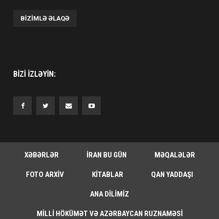
BIZIMLƏ ƏLAQƏ
BIZI IZLƏYIN:
XƏBƏRLƏR
İRAN BU GÜN
MƏQALƏLƏR
FOTO ARXIV
KITABLAR
QAN YADDAŞI
ANA DILIMIZ
MILLI HÖKÜMƏT VƏ AZƏRBAYCAN RUZNAMƏSI