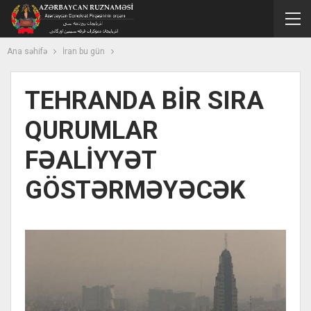
Ana səhifə
İran bu gün
TEHRANDA BİR SIRA
QURUMLAR
FƏALİYYƏT
GÖSTƏRMƏYƏCƏK