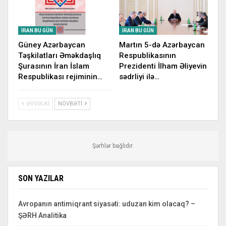
İRAN BU GÜN
İRAN BU GÜN
Güney Azərbaycan
Martın 5-də Azərbaycan
Təşkilatları Əməkdaşlıq
Respublikasının
Şurasının İran İslam
Prezidenti İlham Əliyevin
Respublikası rejiminin…
sədrliyi ilə…
ƏVVƏLKI
NÖVBƏTI
Şərhlər bağlıdır.
SON YAZILAR
Avropanın antimiqrant siyasəti: uduzan kim olacaq? –
ŞƏRH Analitika