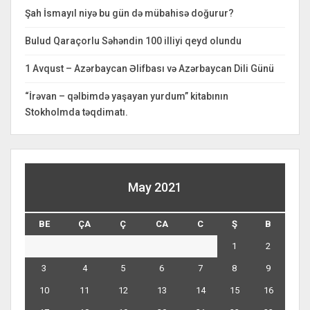
Şah İsmayıl niyə bu gün də mübahisə doğurur?
Bulud Qaraçorlu Səhəndin 100 illiyi qeyd olundu
1 Avqust – Azərbaycan Əlifbası və Azərbaycan Dili Günü
“İrəvan – qəlbimdə yaşayan yurdum” kitabının
Stokholmda təqdimatı.
May 2021
BE
ÇA
Ç
CA
C
Ş
B
1
2
3
4
5
6
7
8
9
10
11
12
13
14
15
16