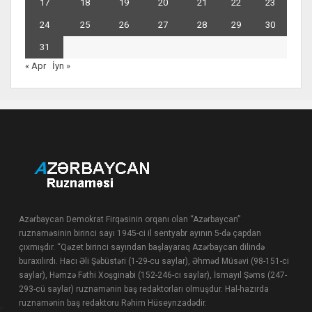
17
18
19
20
21
22
23
24
25
26
27
28
29
30
31
« Apr
İyn »
Azərbaycan Demokrat Firqəsinin orqanı olan “Azərbaycan”
ruznaməsinin birinci sayı 1945-ci il sentyabr ayının 5-də çapdan
çıxmışdır. “Qəzet birinci sayından başlayaraq Azərbaycan dilində
buraxılırdı. Hacı Əli Şəbüstəri (1-29-cu saylar), Əhməd Müsəvi (98-151-ci
saylar), Həmzə Fəthi Xoşginabi (152-246-cı saylar), İsmayıl Şəms (247-
293-cü saylar) ruznamənin baş redaktorları olmuşdur. Hal-hazırda
ruznamənin baş redaktoru Rəhim Hüseynzadədir.