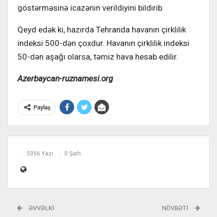
göstərməsinə icazənin verildiyini bildirib.
Qeyd edək ki, hazırda Tehranda havanın çirklilik
indeksi 500-dən çoxdur. Havanın çirklilik indeksi
50-dən aşağı olarsa, təmiz hava hesab edilir.
Azerbaycan-ruznamesi.org
Paylaş
5056 Yazı
0 Şərh
ƏVVƏLKI
NÖVBƏTI